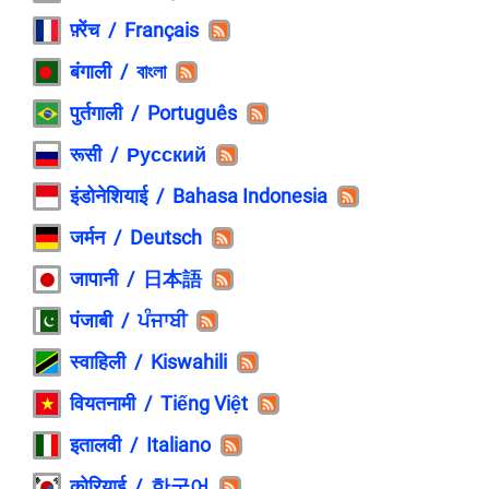
फ़्रेंच / Français
बंगाली / বাংলা
पुर्तगाली / Português
रूसी / Русский
इंडोनेशियाई / Bahasa Indonesia
जर्मन / Deutsch
जापानी / 日本語
पंजाबी / ਪੰਜਾਬੀ
स्वाहिली / Kiswahili
वियतनामी / Tiếng Việt
इतालवी / Italiano
कोरियाई / 한국어