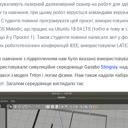
вуватимуть лазерний далекомірний сканер на роботі для зд
 та навчання, при цьому робот керується командами керува
 Студенти повинні програмувати цей проєкт, використовуюч
OS Melodic, що працює на Ubuntu 18.04 LTS (тобто в тому ж
що й у Проєкті 1). Також студенти повинні написати звіт у ф
их робототехнічних конференцій IEEE, використовуючи LATE
 навчання з підкріпленням нам було вказано використовув
ористовували симуляційне середовище Gazebo
Stingray
, на
ався з моделі Triton і логіки фізики. Нам також надали лабір
от. Загалом середовище виглядало так: