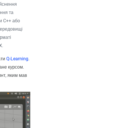
ійснення
ння та
и C++ або
 середовищі
орматі
X.
ати
Q-Learning
.
дане курсом.
инт, яким мав