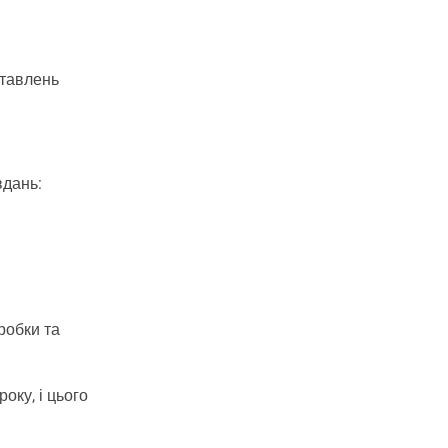
ставлень
вдань:
робки та
оку, і цього