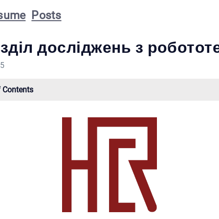
sume
Posts
зділ досліджень з роботот
25
f Contents