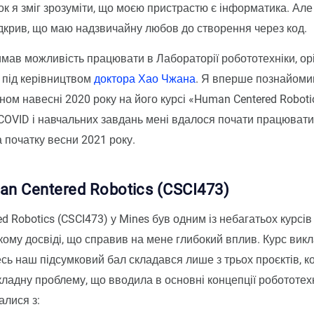
ок я зміг зрозуміти, що моєю пристрастю є інформатика. Але
ідкрив, що маю надзвичайну любов до створення через код.
имав можливість працювати в Лабораторії робототехніки, ор
 під керівництвом
доктора Хао Чжана
. Я вперше познайоми
ом навесні 2020 року на його курсі «Human Centered Robotic
 COVID і навчальних завдань мені вдалося почати працювати
а початку весни 2021 року.
n Centered Robotics (CSCI473)
d Robotics (CSCI473) у Mines був одним із небагатьох курсів
кому досвіді, що справив на мене глибокий вплив. Курс вик
сь наш підсумковий бал складався лише з трьох проєктів, к
ладну проблему, що вводила в основні концепції робототехн
алися з: