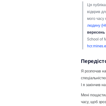
Ця публіка
відкрив дл
мого часу 
людину (HC
вересень 
School of 
hcr.mines.
Передіст
Я розпочав на
спеціальністю
І я закінчив н
Мені пощастил
часу, щоб зро