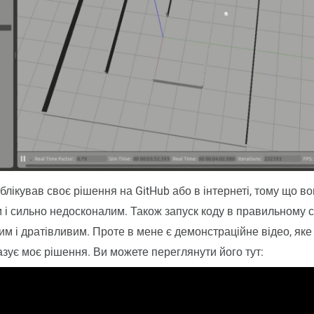
ублікував своє рішення на GitHub або в інтернеті, тому що в
і сильно недосконалим. Також запуск коду в правильному 
им і дратівливим. Проте в мене є демонстраційне відео, яке
казує моє рішення. Ви можете переглянути його тут: