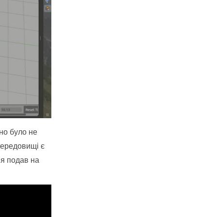
оно було не
середовищі є
 я подав на