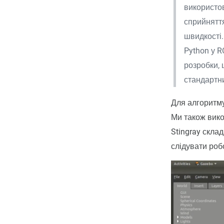
використо
сприйняття
швидкості.
Python у R
розробки, 
стандартн
Для алгоритму
Ми також вик
Stingray склад
слідувати роб