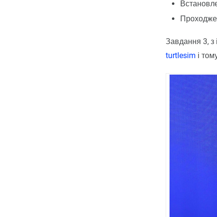
Встановле
Проходж
Завдання 3, з
turtlesim
і том