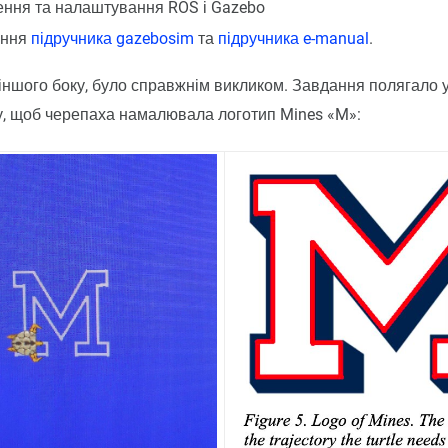
ння та налаштування ROS і Gazebo
ення
підручника gazebosim
та
підручника e-manual
.
 іншого боку, було справжнім викликом. Завдання полягало 
у, щоб черепаха намалювала логотип Mines «M»: