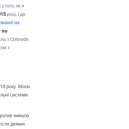
 того, як я
015
році, і до
ованої на
 по
ла з Colorado
том з
018 року. Моєю
льні системи.
тратив чимало
Після деяких