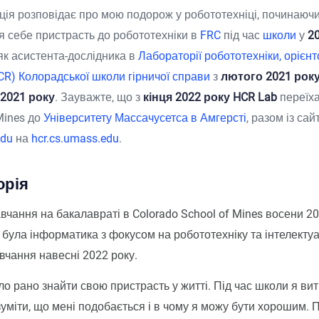
ція розповідає про мою подорож у робототехніці, починаючи з
я себе пристрасть до робототехніки в
FRC
під час
школи
у
2
як асистента-дослідника в
Лабораторії робототехніки, орієнт
R) Колорадської школи гірничої справи
з
лютого 2021 року
2021 року
. Зауважте, що з
кінця 2022 року
HCR Lab
переїха
Mines до
Університету Массачусетса в Амгерсті
, разом із сай
edu
на
hcr.cs.umass.edu
.
орія
вчання на бакалавраті в Colorado School of Mines восени 2
 була інформатика з фокусом на робототехніку та інтелектуа
авчання навесні 2022 року.
о рано знайти свою пристрасть у житті. Під час школи я ви
зуміти, що мені подобається і в чому я можу бути хорошим. 