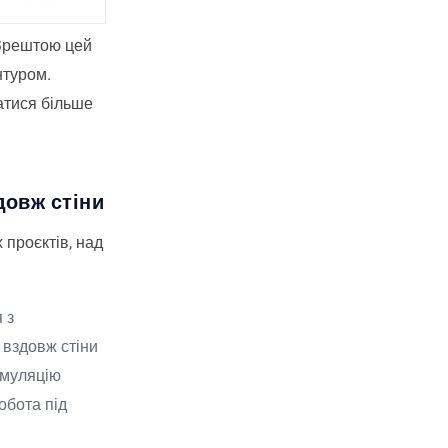
 Зрештою цей
нтуром.
натися більше
довж стіни
 проєктів, над
 з
 вздовж стіни
имуляцію
обота під