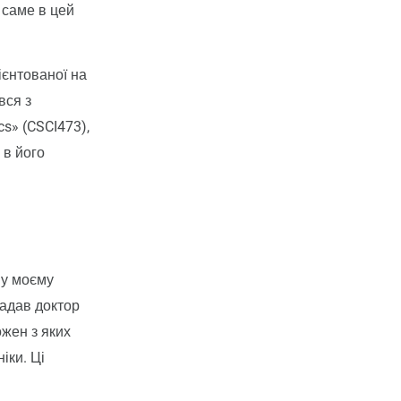
 саме в цей
ієнтованої на
вся з
s» (CSCI473),
 в його
 у моєму
ладав доктор
ожен з яких
іки. Ці