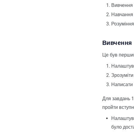
Вивчення 
Навчання 
Розуміння
Вивчення 
Це був перший
Налаштув
Зрозуміти
Написати 
Для завдань 1
пройти вступн
Налаштува
було дост