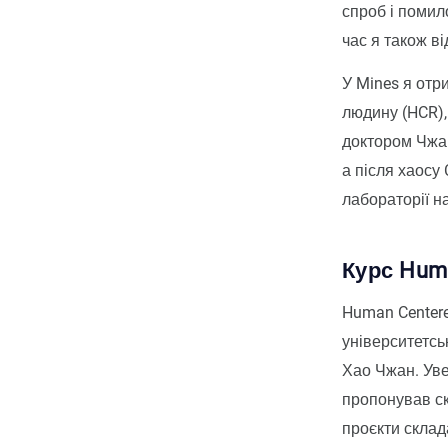
спроб і помил
час я також в
У Mines я отр
людину (HCR),
доктором Чжан
а після хаосу
лабораторії н
Курс Huma
Human Centere
університетсь
Хао Чжан. Уве
пропонував ск
проєкти склад