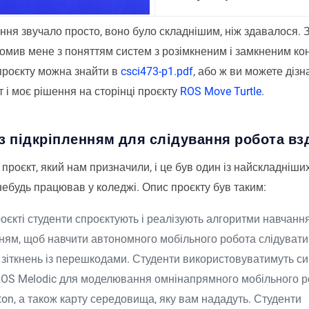
ння звучало просто, воно було складнішим, ніж здавалося.
омив мене з поняттям систем з розімкненим і замкненим ко
проєкту можна знайти в
csci473-p1.pdf
, або ж ви можете діз
т і моє рішення на сторінці проєкту
ROS Move Turtle
.
з підкріпленням для слідування робота вз
проєкт, який нам призначили, і це був один із найскладніших
небудь працював у коледжі. Опис проєкту був таким:
оєкті студенти спроєктують і реалізують алгоритми навчання
ням, щоб навчити автономного мобільного робота слідувати
 зіткнень із перешкодами. Студенти використовуватимуть с
ROS Melodic для моделювання омнінапрямного мобільного р
ton, а також карту середовища, яку вам нададуть. Студенти