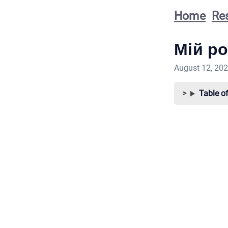
Home
Re
Мій ро
August 12, 20
Table o