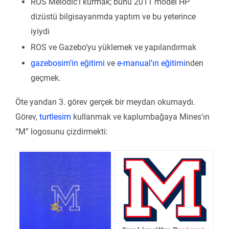
ROS Melodic’i kurmak; bunu 2011 model HP
dizüstü bilgisayarımda yaptım ve bu yeterince
iyiydi
ROS ve Gazebo’yu yüklemek ve yapılandırmak
gazebosim’in eğitimi
ve
e-manual’ın eğitimi
nden
geçmek.
Öte yandan 3. görev gerçek bir meydan okumaydı.
Görev,
turtlesim
kullanmak ve kaplumbağaya Mines’ın
“M” logosunu çizdirmekti: