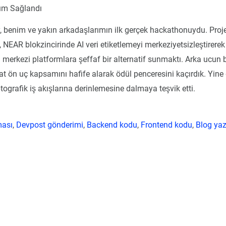
ım Sağlandı
, benim ve yakın arkadaşlarımın ilk gerçek hackathonuydu. Proj
 NEAR blokzincirinde AI veri etiketlemeyi merkeziyetsizleştirerek
 merkezi platformlara şeffaf bir alternatif sunmaktı. Arka ucun
kat ön uç kapsamını hafife alarak ödül penceresini kaçırdık. Yine d
ptografik iş akışlarına derinlemesine dalmaya teşvik etti.
ması
,
Devpost gönderimi
,
Backend kodu
,
Frontend kodu
,
Blog yaz