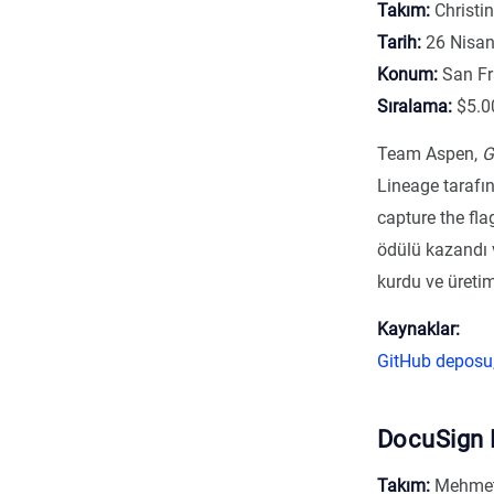
Takım:
Christi
Tarih:
26 Nisan
Konum:
San Fr
Sıralama:
$5.0
Team Aspen,
G
Lineage tarafı
capture the fla
ödülü kazandı v
kurdu ve üretim
Kaynaklar:
GitHub deposu
DocuSign 
Takım:
Mehmet 