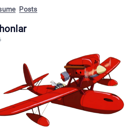
sume
Posts
honlar
6