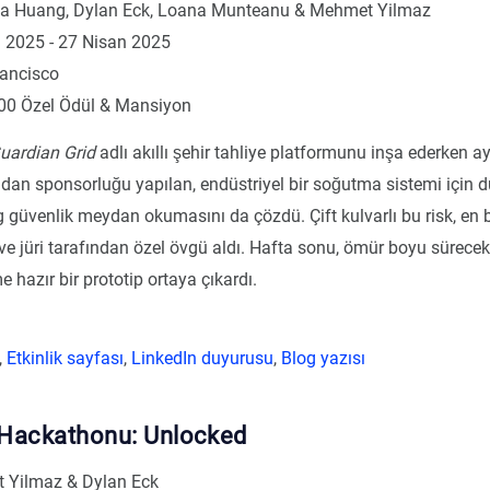
na Huang, Dylan Eck, Loana Munteanu & Mehmet Yilmaz
 2025 - 27 Nisan 2025
ancisco
00 Özel Ödül & Mansiyon
uardian Grid
adlı akıllı şehir tahliye platformunu inşa ederken a
ndan sponsorluğu yapılan, endüstriyel bir soğutma sistemi için d
g güvenlik meydan okumasını da çözdü. Çift kulvarlı bu risk, en 
e jüri tarafından özel övgü aldı. Hafta sonu, ömür boyu sürecek
e hazır bir prototip ortaya çıkardı.
,
Etkinlik sayfası
,
LinkedIn duyurusu
,
Blog yazısı
Hackathonu: Unlocked
Yilmaz & Dylan Eck