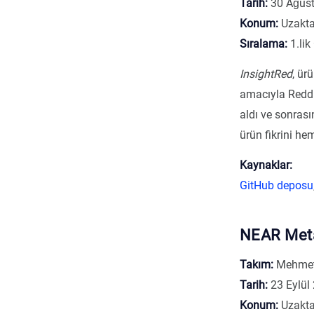
Tarih:
30 Ağust
Konum:
Uzakt
Sıralama:
1.lik
InsightRed
, ür
amacıyla Reddit
aldı ve sonras
ürün fikrini h
Kaynaklar:
GitHub deposu
NEAR Meta
Takım:
Mehmet 
Tarih:
23 Eylül
Konum:
Uzakt