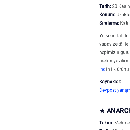
Tarih:
20 Kasım
Konum:
Uzakt
Sıralama:
Katıl
Yıl sonu tatill
yapay zekâ ile
hepimizin guru
üretim yazılım
Inc
‘in ilk ürünü
Kaynaklar:
Devpost yarış
★ ANARCH
Takım:
Mehmet 