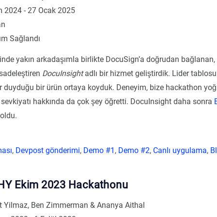
 2024 - 27 Ocak 2025
an
ım Sağlandı
erinde yakın arkadaşımla birlikte DocuSign’a doğrudan bağlanan,
 sadeleştiren
DocuInsight
adlı bir hizmet geliştirdik. Lider tablo
r duyduğu bir ürün ortaya koyduk. Deneyim, bize hackathon yo
ı sevkiyatı hakkında da çok şey öğretti. DocuInsight daha sonra
 oldu.
ması
,
Devpost gönderimi
,
Demo #1
,
Demo #2
,
Canlı uygulama
,
Bl
Y Ekim 2023 Hackathonu
Yilmaz, Ben Zimmerman & Ananya Aithal