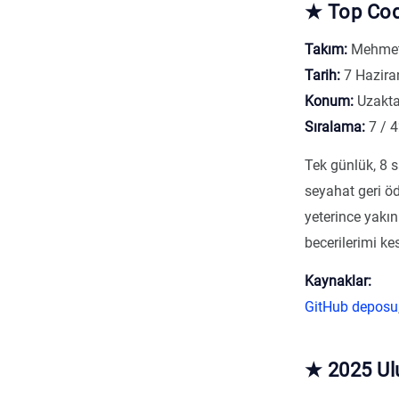
★ Top Cod
Takım:
Mehmet
Tarih:
7 Hazira
Konum:
Uzakt
Sıralama:
7 / 
Tek günlük, 8 s
seyahat geri ö
yeterince yakın
becerilerimi kes
Kaynaklar:
GitHub deposu
★ 2025 Ul