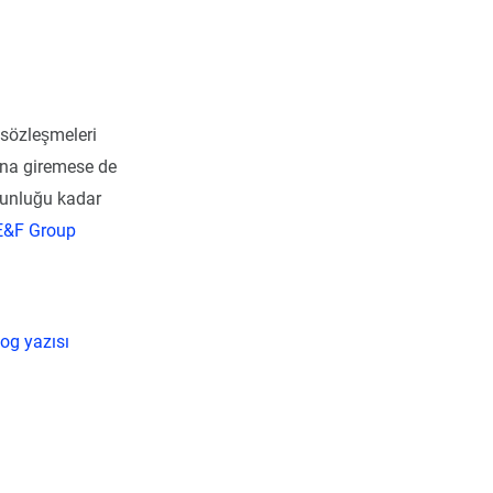
 sözleşmeleri
suna giremese de
ğunluğu kadar
E&F Group
og yazısı