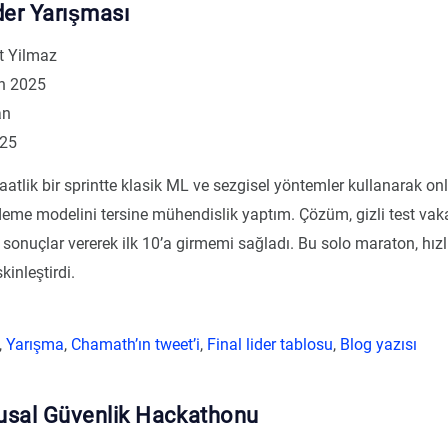
er Yarışması
 Yilmaz
n 2025
an
425
aatlik bir sprintte klasik ML ve sezgisel yöntemler kullanarak onla
deme modelini tersine mühendislik yaptım. Çözüm, gizli test vak
 sonuçlar vererek ilk 10’a girmemi sağladı. Bu solo maraton, hızl
kinleştirdi.
,
Yarışma
,
Chamath’ın tweet’i
,
Final lider tablosu
,
Blog yazısı
usal Güvenlik Hackathonu