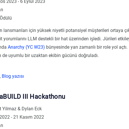
os 2023 - 6 Eylül 2023
an
 Ödülü
ün lansmanları için yüksek niyetli potansiyel müşterileri ortaya 
 yorumlarını LLM destekli bir hat üzerinden işledi. Jürileri etkiley
ında
Anarchy (YC W23)
bünyesinde yarı zamanlı bir role yol açtı.
em de uyumlu bir uzaktan ekibin gücünü doğruladı.
,
Blog yazısı
BUILD III Hackathonu
Yilmaz & Dylan Eck
 2022 - 21 Kasım 2022
an