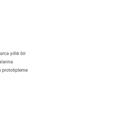
rca yıllık bir
alarına
ı prototipleme