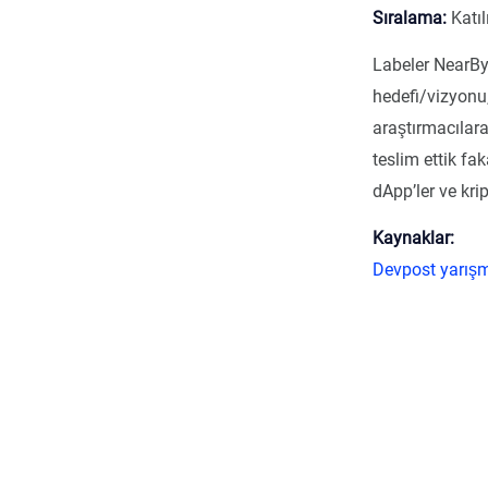
Sıralama:
Katıl
Labeler NearBy
hedefi/vizyonu,
araştırmacılara
teslim ettik fa
dApp’ler ve kri
Kaynaklar:
Devpost yarış