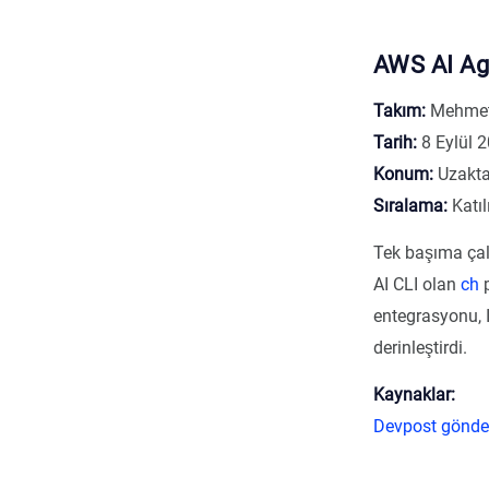
AWS AI Ag
Takım:
Mehmet
Tarih:
8 Eylül 
Konum:
Uzakt
Sıralama:
Katıl
Tek başıma çal
AI CLI olan
ch
p
entegrasyonu, I
derinleştirdi.
Kaynaklar:
Devpost gönde