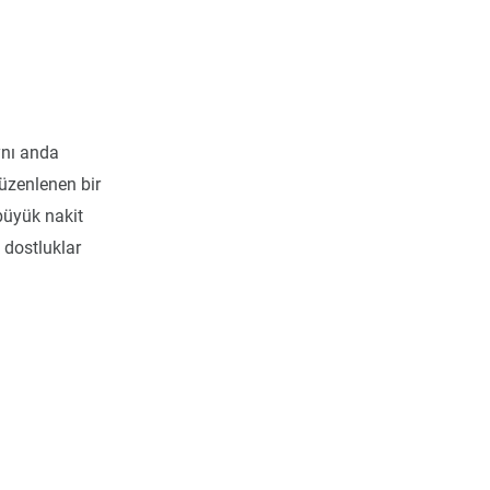
ynı anda
üzenlenen bir
büyük nakit
 dostluklar