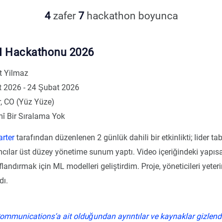
4
zafer
7
hackathon boyunca
I Hackathonu 2026
 Yilmaz
 2026 - 24 Şubat 2026
, CO (Yüz Yüze)
î Bir Sıralama Yok
rter
tarafından düzenlenen 2 günlük dahili bir etkinlikti; lider ta
mcılar üst düzey yönetime sunum yaptı. Video içeriğindeki yapısal
flandırmak için ML modelleri geliştirdim. Proje, yöneticileri yeter
dı.
Communications
‘a ait olduğundan ayrıntılar ve kaynaklar gizlend