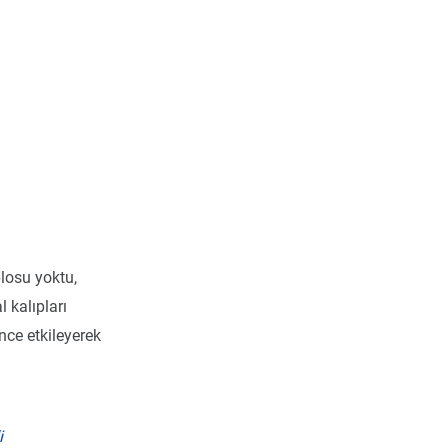
blosu yoktu,
 kalıpları
ince etkileyerek
i