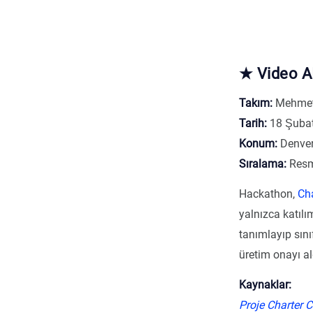
★ Video A
Takım:
Mehmet
Tarih:
18 Şubat
Konum:
Denver
Sıralama:
Resm
Hackathon,
Cha
yalnızca katılı
tanımlayıp sını
üretim onayı al
Kaynaklar:
Proje
Charter 