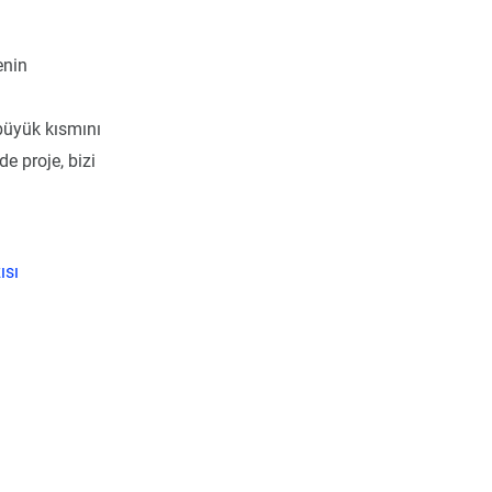
enin
 büyük kısmını
e proje, bizi
ısı