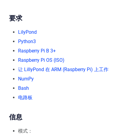
要求
LilyPond
Python3
Raspberry Pi B 3+
Raspberry Pi OS (ISO)
让 LillyPond 在 ARM (Raspberry Pi) 上工作
NumPy
Bash
电路板
信息
模式：