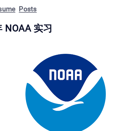
sume
Posts
年 NOAA 实习