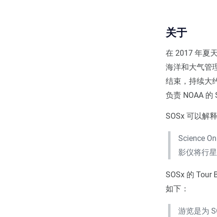
关于
在 2017 年夏
海洋和大气管理局（
结束，持续大约 1
负责 NOAA 的 S
SOSx 可以解
Scienc
影仪将行
SOSx 的 To
如下：
游览是为 S