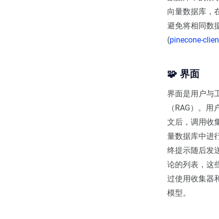
向量数据库，
避免将相同数据重新
(
pinecone-clien
🧩 界面
界面是用户与工
（RAG）。用
文后，调用收
量数据库中进
终提示随后发送到
论的列表，这些
过使用收集器和
模型。