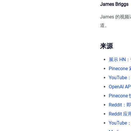
James Brigg
James 的视频
道。
来源
展示 HN
Pineco
YouTube
OpenAI A
Pineco
Reddi
Reddit 
YouTube：