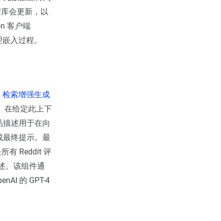
数据库会更新，以
on 客户端
理嵌入过程。
了
检索增强生成
器。在给定此上下
品描述用于在向
成最终提示。最
 Reddit 评
描述。该组件通
AI 的 GPT-4