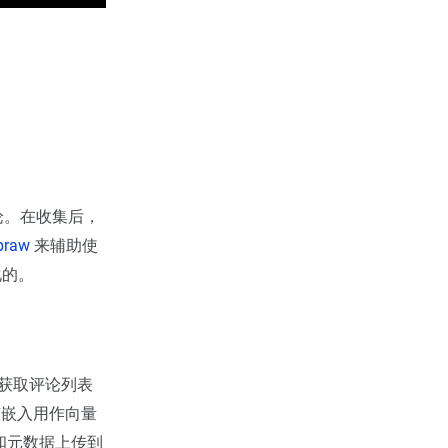
其评论。在收集后，
praw
来辅助使
化的。
在获取评论列表
入。该嵌入用作向量
和元数据上传到