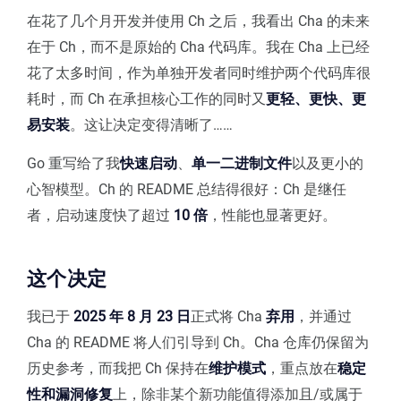
在花了几个月开发并使用 Ch 之后，我看出 Cha 的未来
在于 Ch，而不是原始的 Cha 代码库。我在 Cha 上已经
花了太多时间，作为单独开发者同时维护两个代码库很
耗时，而 Ch 在承担核心工作的同时又
更轻、更快、更
易安装
。这让决定变得清晰了……
Go 重写给了我
快速启动
、
单一二进制文件
以及更小的
心智模型。Ch 的 README 总结得很好：Ch 是继任
者，启动速度快了超过
10 倍
，性能也显著更好。
这个决定
我已于
2025 年 8 月 23 日
正式将 Cha
弃用
，并通过
Cha 的 README 将人们引导到 Ch。Cha 仓库仍保留为
历史参考，而我把 Ch 保持在
维护模式
，重点放在
稳定
性和漏洞修复
上，除非某个新功能值得添加且/或属于