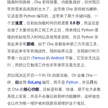
随着时间推移，Cha 变得很重。功能集很好，但对我日
常所需来说表面积太大了。这导致 Cha 变得相当臃肿。
它还是用 Python 编写的，这带来了两个关键问题。一
个是
速度
，仅初始加载时间仍然需要
0.8 秒
，而这还是
在做了大量优化和工程工作之后，用来绕过 Python 缓
慢的初始包导入时间以及使用多进程。并且 Python 安
装起来非常
困难
。由于 Cha 依赖各种第三方开源工具，
安装起来非常有挑战性。我的临界点是，当我旅行时只
带着一台运行 i
Termux
的
Android
平板，它完全无法运
行，而想让它勉强工作也非常痛苦且毫无意义。
所以我决定开启一个叫 Ch 的新实验。Ch 会像 Cha 一
样，
但
改用
GoLang
编写，而不是
Python
，并且
只
包
含 Cha 的
核心功能
，目标是轻量、快速、易于在大多数
系统上安装，并且不会像以前那样功能臃肿。这样做也
会让作为唯一维护者的我更容易维护这个项目。