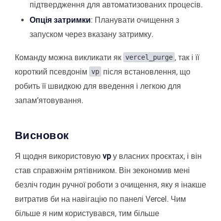
підтвердження для автоматизованих процесів.
Опція затримки
: Планувати очищення з
запуском через вказану затримку.
Команду можна викликати як
, так і її
vercel_purge
короткий псевдонім
після встановлення, що
vp
робить її швидкою для введення і легкою для
запамʼятовування.
Висновок
Я щодня використовую
vp
у власних проєктах, і він
став справжнім рятівником. Він зекономив мені
безліч годин ручної роботи з очищення, яку я інакше
витратив би на навігацію по панелі Vercel. Чим
більше я ним користувався, тим більше