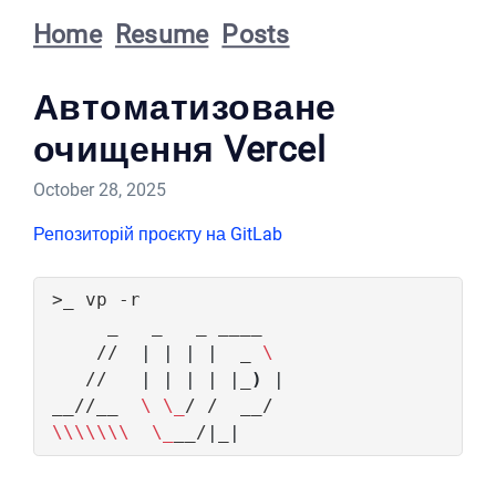
Home
Resume
Posts
Автоматизоване
очищення Vercel
October 28, 2025
Репозиторій проєкту на GitLab
    //  
|
|
|
|
  _ 
   //   
|
|
|
|
|
_
)
|
__//__  
\ \_
\\\\\\\ 
\_
__/
|
_
|