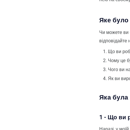
Яке було
Чи можете ви 
відповідайте 
Що ви ро
Чому це б
Чого ви н
Як ви вир
Яка була
1 - Що ви
Наразі, у моїй