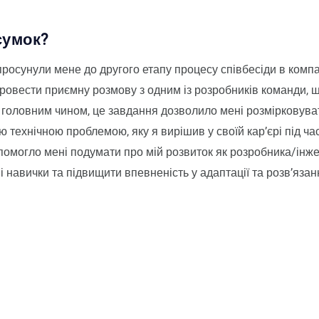
сумок?
 просунули мене до другого етапу процесу співбесіди в компан
овести приємну розмову з одним із розробників команди, щ
 головним чином, це завдання дозволило мені розмірковува
 технічною проблемою, яку я вирішив у своїй кар’єрі під ча
помогло мені подумати про мій розвиток як розробника/інж
і навички та підвищити впевненість у адаптації та розв’язан