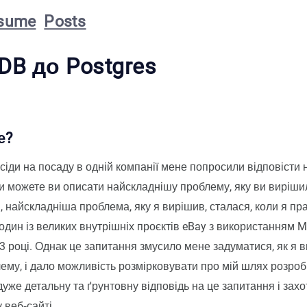
sume
Posts
B до Postgres
е?
есіди на посаду в одній компанії мене попросили відповісти 
и можете ви описати найскладнішу проблему, яку ви виріши
 найскладніша проблема, яку я вирішив, сталася, коли я пр
 один із великих внутрішніх проєктів eBay з використанням
23 році. Однак це запитання змусило мене задуматися, як я 
ему, і дало можливість розмірковувати про мій шлях розроб
дуже детальну та ґрунтовну відповідь на це запитання і захо
 веб‑сайті.