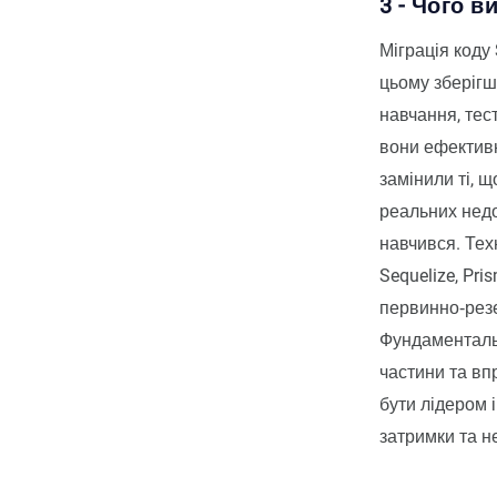
3 - Чого в
Міграція коду
цьому зберігш
навчання, тес
вони ефективн
замінили ті, щ
реальних недо
навчився. Тех
Sequelize, Pri
первинно‑резе
Фундаменталь
частини та вп
бути лідером 
затримки та н