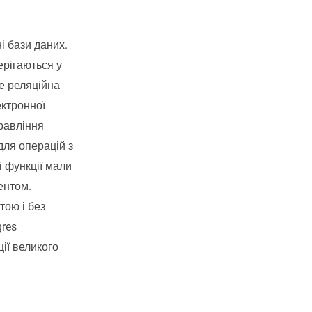
і бази даних.
ерігаються у
це реляційна
ектронної
правління
для операцій з
і функції мали
ентом.
тою і без
gres
ції великого