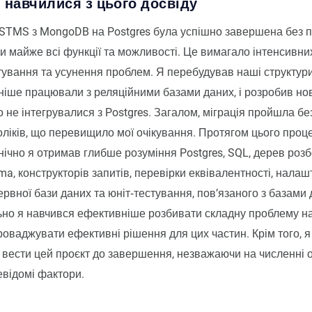
и навчилися з цього досвіду
 STMS з MongoDB на Postgres була успішно завершена без п
и майже всі функції та можливості. Це вимагало інтенсивни
тування та усунення проблем. Я перебудував наші структур
іше працювали з реляційними базами даних, і розробив нові
о не інтегрувалися з Postgres. Загалом, міграція пройшла бе
ліків, що перевищило мої очікування. Протягом цього проце
нічно я отримав глибше розуміння Postgres, SQL, дерев розб
sma, конструкторів запитів, перевірки еквівалентності, нала
рвної бази даних та юніт‑тестування, пов’язаного з базами 
но я навчився ефективніше розбивати складну проблему н
роваджувати ефективні рішення для цих частин. Крім того, 
і вести цей проєкт до завершення, незважаючи на численні
евідомі фактори.