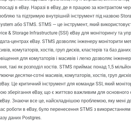
посаді в eBay. Наразі в eBay, де я працюю за контрактом чер
зробляю та підтримую внутрішній інструмент під назвою Stor
ystem або STMS. STMS — це інструмент, який використовує
ce & Storage Infrastructure (SSI) eBay для моніторингу та уп
дата‑центрах eBay. STMS дозволяє інженеру моніторити ме
вів, комутаторів, хостів, груп дисків, кластерів та баз даних
віщення для комутаторів і масивів і легко дозволяє інжене
ння, такі як розподіл хостів. STMS приймає понад 1,5 мільйо
юючи десятки‑сотні масивів, комутаторів, хостів, груп дисків
eBay. Це критичний інструмент для команди SSI, який монітор
ою зберігання eBay, що є життєво важливим для основного 
 eBay. Знаючи все це, найскладнішою проблемою, яку мені 
час роботи в eBay, було перенесення STMS з використанням
зу даних Postgres.