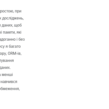
ростою, при
х досліджень,
и даних, щоб
 пакети, які
здоганно і без
су я багато
ору, ORM‑ів,
штування
даних.
а менші
я навчився
 обмеження,