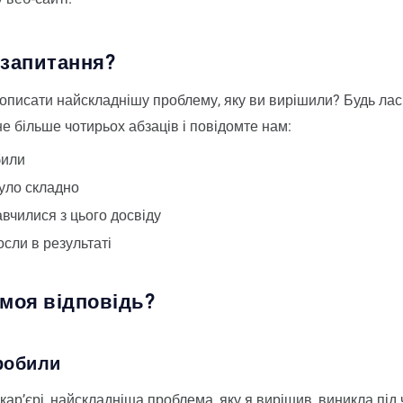
 запитання?
описати найскладнішу проблему, яку ви вирішили? Будь лас
не більше чотирьох абзаців і повідомте нам:
били
уло складно
авчилися з цього досвіду
осли в результаті
 моя відповідь?
 робили
 кар’єрі, найскладніша проблема, яку я вирішив, виникла під