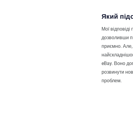
Який під
Мої відповіді
дозволивши пр
приємно. Але,
найскладнішою
eBay. Воно до
розвинути нов
проблем.