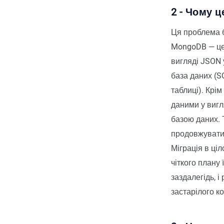
2 - Чому 
Ця проблема б
MongoDB — це 
вигляді JSON у
база даних (SQ
таблиці). Крі
даними у вигл
базою даних. Т
продовжувати 
Міграція в ці
чіткого плану 
заздалегідь, і
застарілого к