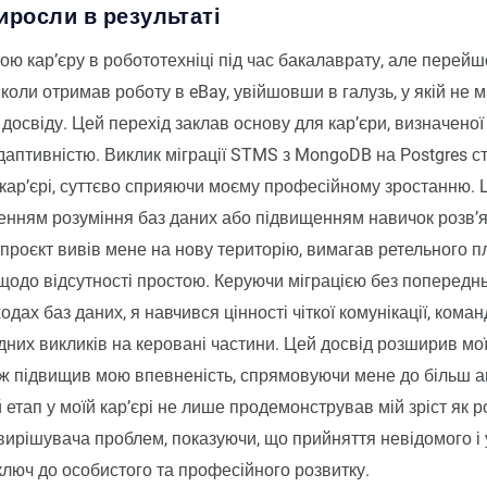
виросли в результаті
ою кар’єру в робототехніці під час бакалаврату, але перейш
 коли отримав роботу в eBay, увійшовши в галузь, у якій не 
досвіду. Цей перехід заклав основу для кар’єри, визначеної
даптивністю. Виклик міграції STMS з MongoDB на Postgres с
 кар’єрі, суттєво сприяючи моєму професійному зростанню. 
енням розуміння баз даних або підвищенням навичок розв’
проєкт вивів мене на нову територію, вимагав ретельного 
щодо відсутності простою. Керуючи міграцією без попереднь
дах баз даних, я навчився цінності чіткої комунікації, коман
дних викликів на керовані частини. Цей досвід розширив мої
ож підвищив мою впевненість, спрямовуючи мене до більш а
й етап у моїй кар’єрі не лише продемонстрував мій зріст як 
к вирішувача проблем, показуючи, що прийняття невідомого і
люч до особистого та професійного розвитку.