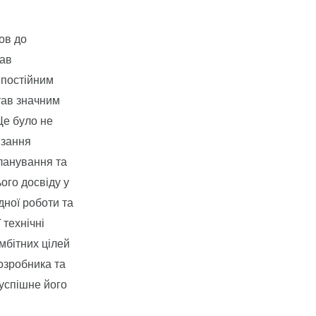
ов до
мав
 постійним
тав значним
Це було не
язання
планування та
ого досвіду у
дної роботи та
 технічні
мбітних цілей
розробника та
 успішне його