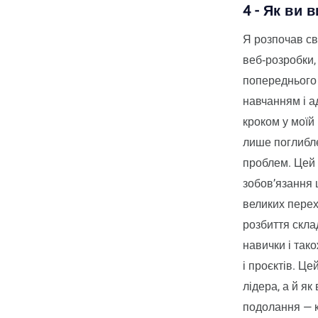
4 - Як ви 
Я розпочав св
веб‑розробки,
попереднього 
навчанням і а
кроком у моїй
лише поглибл
проблем. Цей 
зобов’язання 
великих перехо
розбиття скла
навички і так
і проєктів. Це
лідера, а й я
подолання — к