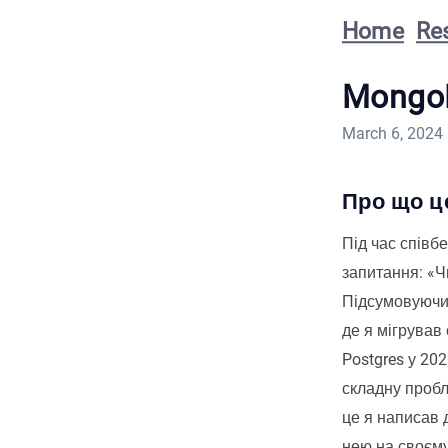
Home
Re
MongoD
March 6, 2024
Про що ц
Під час співб
запитання: «Ч
Підсумовуючи,
де я мігрував
Postgres у 20
складну пробл
це я написав 
нею на своєму