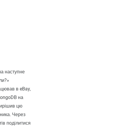
на наступне
ли?»
ацював в eBay,
 MongoDB на
вирішив цю
ника. Через
тів поділитися