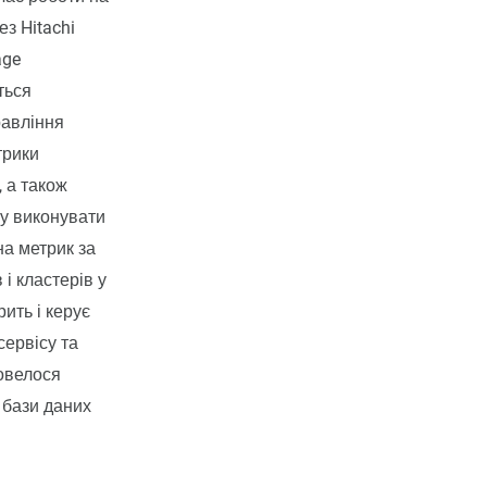
ез Hitachi
age
ться
равління
трики
, а також
ру виконувати
на метрик за
 і кластерів у
ить і керує
сервісу та
довелося
 бази даних