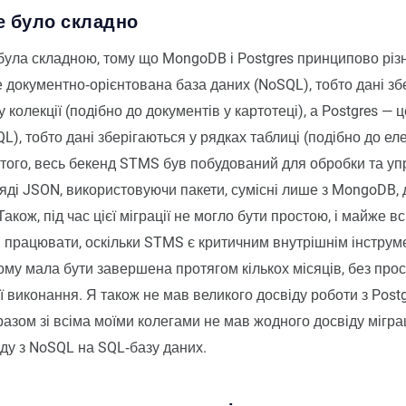
це було складно
ула складною, тому що MongoDB і Postgres принципово різн
документно‑орієнтована база даних (NoSQL), тобто дані зб
 колекції (подібно до документів у картотеці), а Postgres — 
L), тобто дані зберігаються у рядках таблиці (подібно до ел
м того, весь бекенд STMS був побудований для обробки та у
яді JSON, використовуючи пакети, сумісні лише з MongoDB, 
акож, під час цієї міграції не могло бути простою, і майже вс
працювати, оскільки STMS є критичним внутрішнім інструм
лому мала бути завершена протягом кількох місяців, без прос
її виконання. Я також не мав великого досвіду роботи з Post
 разом зі всіма моїми колегами не мав жодного досвіду мігра
оду з NoSQL на SQL‑базу даних.