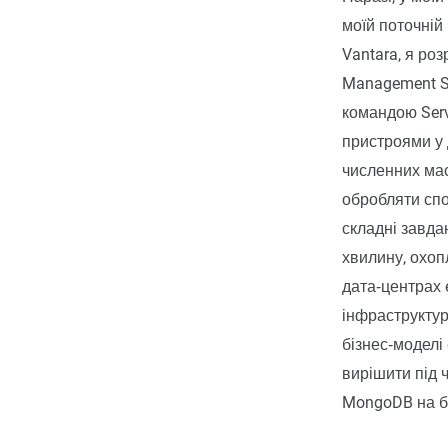
моїй поточній 
Vantara, я ро
Management S
командою Servi
пристроями у 
численних маси
обробляти спо
складні завда
хвилину, охопл
дата‑центрах 
інфраструктур
бізнес‑моделі
вирішити під 
MongoDB на ба