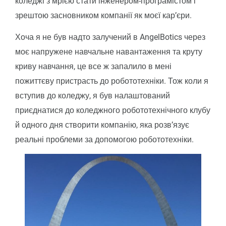
коледжі з мрією стати інженером-програмістом і
зрештою засновником компанії як моєї кар’єри.
Хоча я не був надто залучений в AngelBotics через
моє напружене навчальне навантаження та круту
криву навчання, це все ж запалило в мені
пожиттєву пристрасть до робототехніки. Тож коли я
вступив до коледжу, я був налаштований
приєднатися до коледжного робототехнічного клубу
й одного дня створити компанію, яка розв’язує
реальні проблеми за допомогою робототехніки.