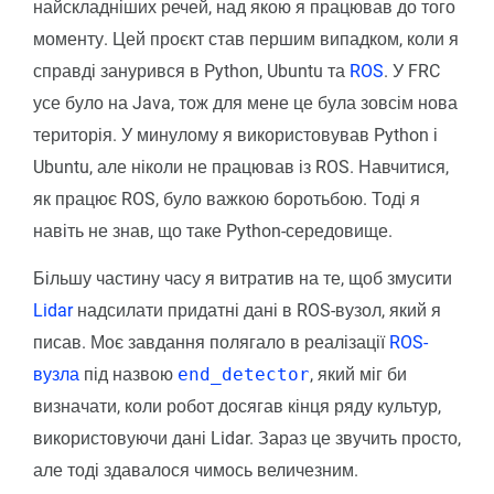
найскладніших речей, над якою я працював до того
моменту. Цей проєкт став першим випадком, коли я
справді занурився в Python, Ubuntu та
ROS
. У FRC
усе було на Java, тож для мене це була зовсім нова
територія. У минулому я використовував Python і
Ubuntu, але ніколи не працював із ROS. Навчитися,
як працює ROS, було важкою боротьбою. Тоді я
навіть не знав, що таке Python-середовище.
Більшу частину часу я витратив на те, щоб змусити
Lidar
надсилати придатні дані в ROS-вузол, який я
писав. Моє завдання полягало в реалізації
ROS-
вузла
під назвою
end_detector
, який міг би
визначати, коли робот досягав кінця ряду культур,
використовуючи дані Lidar. Зараз це звучить просто,
але тоді здавалося чимось величезним.