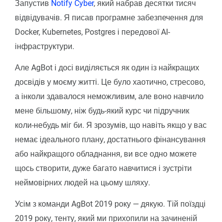
Запустив
Notify Cyber
, який набрав десятки тисяч
відвідувачів. Я писав програмне забезпечення для
Docker, Kubernetes, Postgres і передової AI-
інфраструктури.
Але AgBot і досі виділяється як один із найкращих
досвідів у моєму житті. Це було хаотично, стресово,
а інколи здавалося неможливим, але воно навчило
мене більшому, ніж будь-який курс чи підручник
коли-небудь міг би. Я зрозумів, що навіть якщо у вас
немає ідеального плану, достатнього фінансування
або найкращого обладнання, ви все одно можете
щось створити, дуже багато навчитися і зустріти
неймовірних людей на цьому шляху.
Усім з команди AgBot 2019 року — дякую. Тій поїздці
2019 року, тенту, який ми прихопили на зачиненій