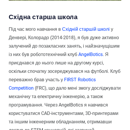
Східна старша школа
Під час мого навчання в
Східній старшій школі
у
Денвері, Колорадо (2014-2018), я був дуже активно
залучений до позакласних занять, і найзначущішим
із них був робототехнічний клуб
AngelBotics
. Я
приєднався до нього лише на другому курсі,
оскільки спочатку зосереджувався на футболі. Клуб
переважно брав участь у
FIRST Robotics
Competition
(FRC), що дало мені змогу досліджувати
механічну та електричну інженерію, а також
програмування. Через AngelBotics я навчився
користуватися CAD-інструментами, 3D-принтерами
та іншим інженерним обладнанням, отримавши