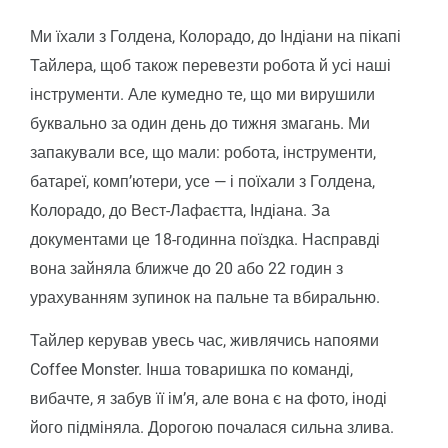
Ми їхали з Голдена, Колорадо, до Індіани на пікапі
Тайлера, щоб також перевезти робота й усі наші
інструменти. Але кумедно те, що ми вирушили
буквально за один день до тижня змагань. Ми
запакували все, що мали: робота, інструменти,
батареї, комп’ютери, усе — і поїхали з Голдена,
Колорадо, до Вест-Лафаєтта, Індіана. За
документами це 18-годинна поїздка. Насправді
вона зайняла ближче до 20 або 22 годин з
урахуванням зупинок на пальне та вбиральню.
Тайлер керував увесь час, живлячись напоями
Coffee Monster. Інша товаришка по команді,
вибачте, я забув її ім’я, але вона є на фото, іноді
його підміняла. Дорогою почалася сильна злива.