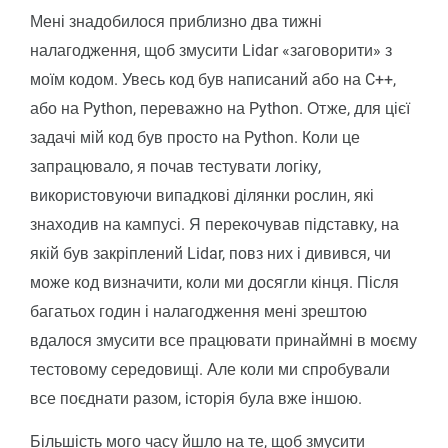
Мені знадобилося приблизно два тижні
налагодження, щоб змусити Lidar «заговорити» з
моїм кодом. Увесь код був написаний або на C++,
або на Python, переважно на Python. Отже, для цієї
задачі мій код був просто на Python. Коли це
запрацювало, я почав тестувати логіку,
використовуючи випадкові ділянки рослин, які
знаходив на кампусі. Я перекочував підставку, на
якій був закріплений Lidar, повз них і дивився, чи
може код визначити, коли ми досягли кінця. Після
багатьох годин і налагодження мені зрештою
вдалося змусити все працювати принаймні в моєму
тестовому середовищі. Але коли ми спробували
все поєднати разом, історія була вже іншою.
Більшість мого часу йшло на те, щоб змусити