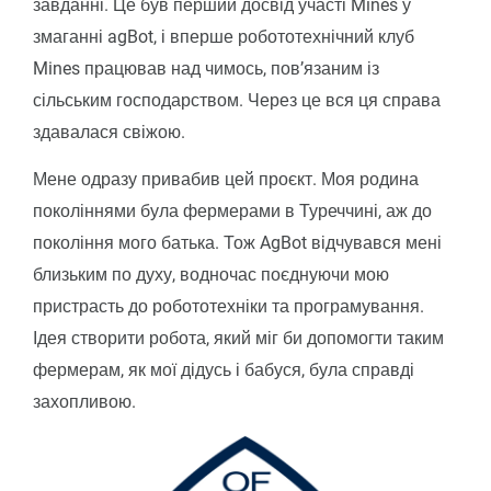
завданні. Це був перший досвід участі Mines у
змаганні agBot, і вперше робототехнічний клуб
Mines працював над чимось, пов’язаним із
сільським господарством. Через це вся ця справа
здавалася свіжою.
Мене одразу привабив цей проєкт. Моя родина
поколіннями була фермерами в Туреччині, аж до
покоління мого батька. Тож AgBot відчувався мені
близьким по духу, водночас поєднуючи мою
пристрасть до робототехніки та програмування.
Ідея створити робота, який міг би допомогти таким
фермерам, як мої дідусь і бабуся, була справді
захопливою.