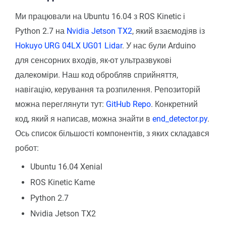
Ми працювали на Ubuntu 16.04 з ROS Kinetic і
Python 2.7 на
Nvidia Jetson TX2
, який взаємодіяв із
Hokuyo URG 04LX UG01 Lidar
. У нас були Arduino
для сенсорних входів, як-от ультразвукові
далекоміри. Наш код обробляв сприйняття,
навігацію, керування та розпилення. Репозиторій
можна переглянути тут:
GitHub Repo
. Конкретний
код, який я написав, можна знайти в
end_detector.py
.
Ось список більшості компонентів, з яких складався
робот:
Ubuntu 16.04 Xenial
ROS Kinetic Kame
Python 2.7
Nvidia Jetson TX2