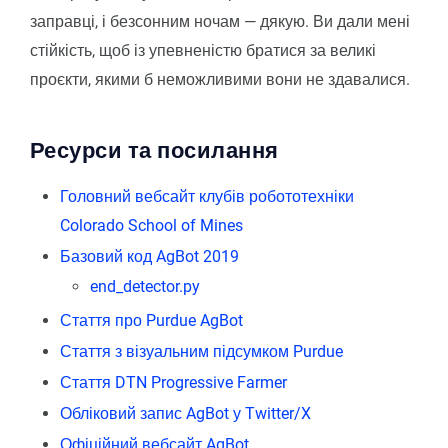
заправці, і безсонним ночам — дякую. Ви дали мені
стійкість, щоб із упевненістю братися за великі
проєкти, якими б неможливими вони не здавалися.
Ресурси та посилання
Головний вебсайт клубів робототехніки
Colorado School of Mines
Базовий код AgBot 2019
end_detector.py
Стаття про Purdue AgBot
Стаття з візуальним підсумком Purdue
Стаття DTN Progressive Farmer
Обліковий запис AgBot у Twitter/X
Офіційний вебсайт AgBot