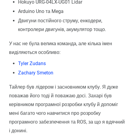
Hokuyo URG-04LX-UG01 Lidar
Arduino Uno та Mega
Двигуни постійного струму, енкодери,
контролери двигунів, акумулятор тощо.
У нас не була велика команда, але кілька імен
виділяються особливо:
Tyler Zudans
Zachary Smeton
Тайлер був лідером і засновником клубу. Я дуже
поважав його тоді й поважаю досі. Захарі був
керівником програмної розробки клубу й допоміг
мені багато чого навчитися про розробку
програмного забезпечення та ROS, за що я вдячний
і донині.