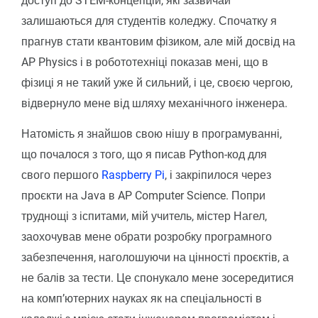
доступ до STEM-концепцій, які зазвичай
залишаються для студентів коледжу. Спочатку я
прагнув стати квантовим фізиком, але мій досвід на
AP Physics і в робототехніці показав мені, що в
фізиці я не такий уже й сильний, і це, своєю чергою,
відвернуло мене від шляху механічного інженера.
Натомість я знайшов свою нішу в програмуванні,
що почалося з того, що я писав Python-код для
свого першого
Raspberry Pi
, і закріпилося через
проєкти на Java в AP Computer Science. Попри
труднощі з іспитами, мій учитель, містер Нагел,
заохочував мене обрати розробку програмного
забезпечення, наголошуючи на цінності проєктів, а
не балів за тести. Це спонукало мене зосередитися
на комп’ютерних науках як на спеціальності в