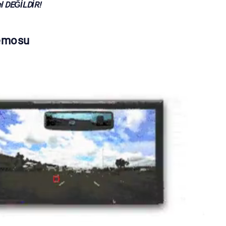
 DEĞİLDİR!
emosu