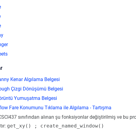
e
e
e
ay
nger
eets
r
nny Kenar Algılama Belgesi
ugh Çizgi Dönüşümü Belgesi
rüntü Yumuşatma Belgesi
low Fare Konumunu Tıklama ile Algılama - Tartışma
CI437 sınıfından alınan şu fonksiyonlar değiştirilmiş ve bu pr
tır:
get_xy() ; create_named_window()