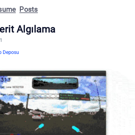
sume
Posts
erit Algılama
21
ub Deposu