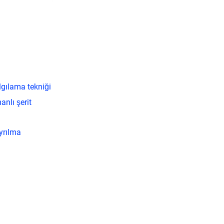
lgılama tekniği
anlı şerit
yrılma