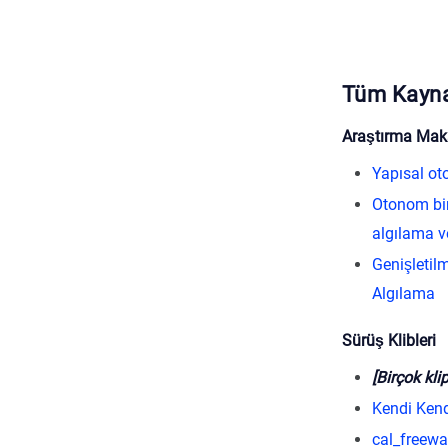
Tüm Kayna
Araştırma Maka
Yapısal oto
Otonom bir
algılama v
Genişletil
Algılama
Sürüş Klibleri
[Birçok kli
Kendi Ken
cal_freew