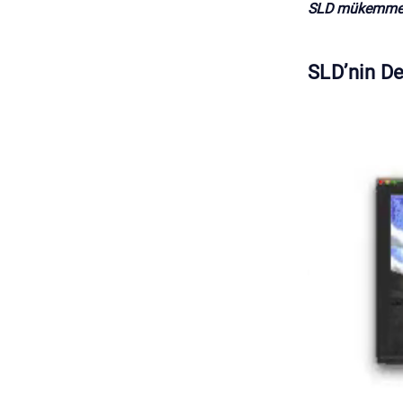
SLD mükemmel
SLD’nin D