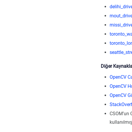
delihi_driv
mout_driv
missi_driv
toronto_w
toronto_lo
seattle_str
Diğer Kaynakla
OpenCV Ca
OpenCV Ho
OpenCV Gö
StackOverf
CSOM’un CS
kullanılmış