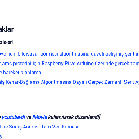
klar
leleri
yol için bilgisayar görmesi algoritmasına dayalı gelişmiş şerit a
 araç prototipi için Raspberry Pi ve Arduino üzerinde gerçek zam
e hareket planlama
miş Kenar-Bağlama Algoritmasına Dayalı Gerçek Zamanlı Şerit A
p
youtube-dl
ve
iMovie
kullanılarak düzenlendi]
dine Sürüş Arabası Tam Veri Kümesi
ay