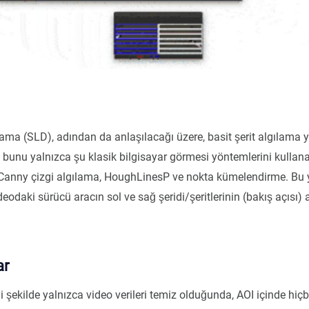
ılama (SLD), adından da anlaşılacağı üzere, basit şerit algılama 
 bunu yalnızca şu klasik bilgisayar görmesi yöntemlerini kullana
 Canny çizgi algılama, HoughLinesP ve nokta kümelendirme. Bu
ideodaki sürücü aracın sol ve sağ şeridi/şeritlerinin (bakış açısı)
ar
i şekilde yalnızca video verileri temiz olduğunda, AOI içinde hiç