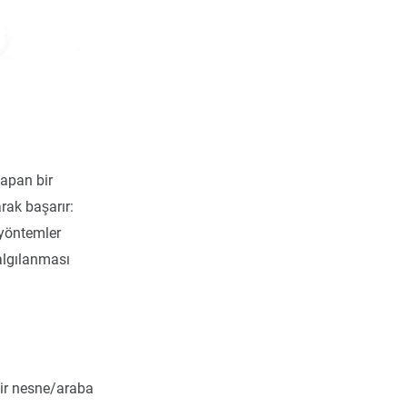
yapan bir
rak başarır:
 yöntemler
 algılanması
bir nesne/araba