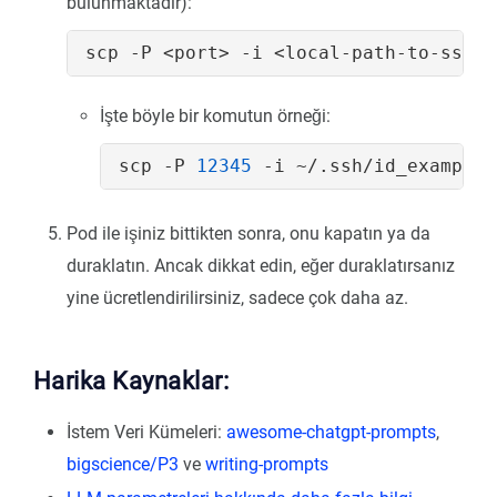
bulunmaktadır):
İşte böyle bir komutun örneği:
scp -P 
12345
Pod ile işiniz bittikten sonra, onu kapatın ya da
duraklatın. Ancak dikkat edin, eğer duraklatırsanız
yine ücretlendirilirsiniz, sadece çok daha az.
Harika Kaynaklar:
İstem Veri Kümeleri:
awesome-chatgpt-prompts
,
bigscience/P3
ve
writing-prompts