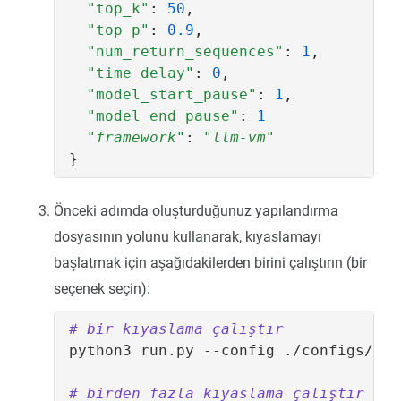
"top_k"
:
50
,
"top_p"
:
0.9
,
"num_return_sequences"
:
1
,
"time_delay"
:
0
,
"model_start_pause"
:
1
,
"model_end_pause"
:
1
"framework"
:
"llm-vm"
}
Önceki adımda oluşturduğunuz yapılandırma
dosyasının yolunu kullanarak, kıyaslamayı
başlatmak için aşağıdakilerden birini çalıştırın (bir
seçenek seçin):
# bir kıyaslama çalıştır
# birden fazla kıyaslama çalıştır (bu