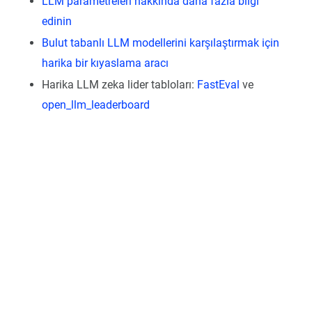
LLM parametreleri hakkında daha fazla bilgi
edinin
Bulut tabanlı LLM modellerini karşılaştırmak için
harika bir kıyaslama aracı
Harika LLM zeka lider tabloları:
FastEval
ve
open_llm_leaderboard