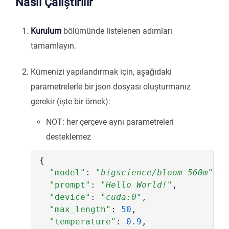
Nasıl Çalıştırılır
Kurulum
bölümünde listelenen adımları
tamamlayın.
Kümenizi yapılandırmak için, aşağıdaki
parametrelerle bir json dosyası oluşturmanız
gerekir (işte bir örnek):
NOT: her çerçeve aynı parametreleri
desteklemez
{
"model"
:
"bigscience/bloom-560m"
,
"prompt"
:
"Hello World!"
,
"device"
:
"cuda:0"
,
"max_length"
:
50
,
"temperature"
:
0.9
,