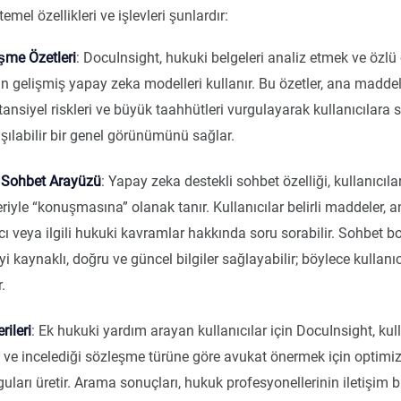
emel özellikleri ve işlevleri şunlardır:
şme Özetleri
: DocuInsight, hukuki belgeleri analiz etmek ve özlü 
n gelişmiş yapay zeka modelleri kullanır. Bu özetler, ana maddele
otansiyel riskleri ve büyük taahhütleri vurgulayarak kullanıcılara
şılabilir bir genel görünümünü sağlar.
i Sohbet Arayüzü
: Yapay zeka destekli sohbet özelliği, kullanıcıla
riyle “konuşmasına” olanak tanır. Kullanıcılar belirli maddeler,
ı veya ilgili hukuki kavramlar hakkında soru sorabilir. Sohbet bo
yi kaynaklı, doğru ve güncel bilgiler sağlayabilir; böylece kullanıc
r.
rileri
: Ek hukuki yardım arayan kullanıcılar için DocuInsight, kul
e incelediği sözleşme türüne göre avukat önermek için optimiz
ları üretir. Arama sonuçları, hukuk profesyonellerinin iletişim bi