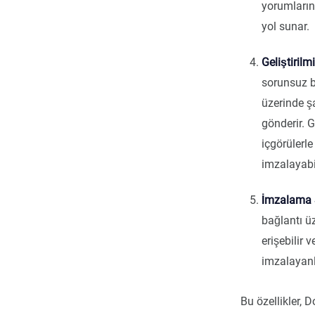
yorumlarını
yol sunar.
Geliştiril
sorunsuz bi
üzerinde ş
gönderir. G
içgörülerl
imzalayabil
İmzalama 
bağlantı ü
erişebilir 
imzalayanl
Bu özellikler, 