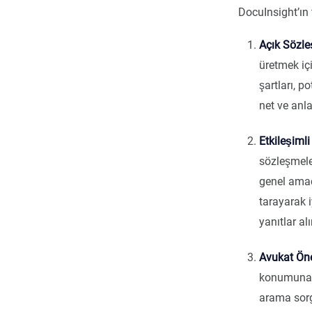
DocuInsight’ın t
Açık Sözle
üretmek içi
şartları, p
net ve anla
Etkileşiml
sözleşmele
genel amac
tarayarak i
yanıtlar alı
Avukat Öne
konumuna v
arama sorgu