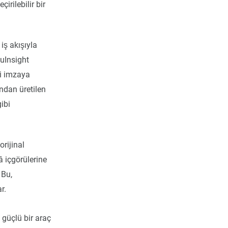
irilebilir bir
iş akışıyla
cuInsight
ri imzaya
ından üretilen
ibi
rijinal
 içgörülerine
 Bu,
r.
 güçlü bir araç