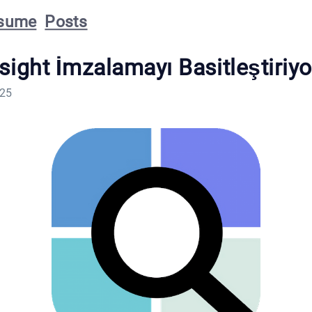
sume
Posts
ight İmzalamayı Basitleştiriyo
025