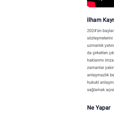
İlham Kay
2024’ün başlar
sözleşmelerini
uzmanlık yatır
da şirketten ç
haklarımı imzal
zamanlar yakın
anlaşmazlık ben
hukukî anlaşmal
sağlamak açısı
Ne Yapar