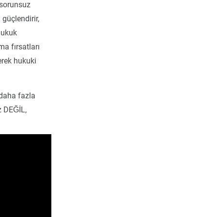
e sorunsuz
güçlendirir,
hukuk
a fırsatları
erek hukuki
 daha fazla
z DEĞİL,