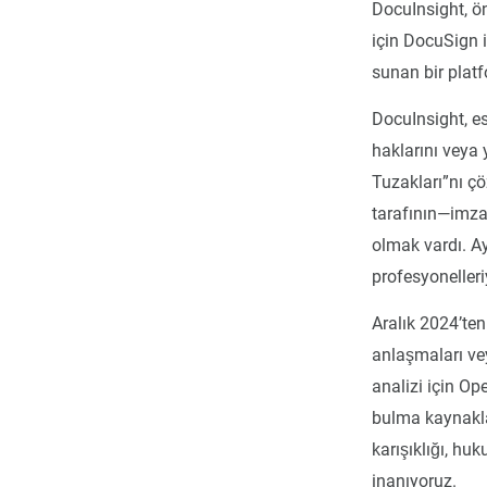
DocuInsight, ön
için DocuSign i
sunan bir plat
DocuInsight, es
haklarını veya
Tuzakları”nı ç
tarafının—imz
olmak vardı. Ay
profesyonelleri
Aralık 2024’te
anlaşmaları vey
analizi için Op
bulma kaynakla
karışıklığı, huk
inanıyoruz.