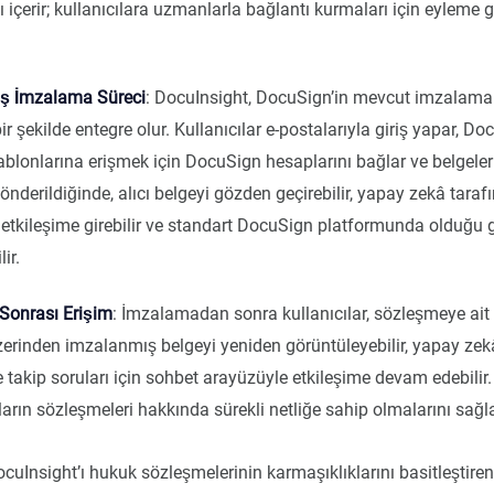
 içerir; kullanıcılara uzmanlarla bağlantı kurmaları için eyleme geç
miş İmzalama Süreci
: DocuInsight, DocuSign’in mevcut imzalama 
r şekilde entegre olur. Kullanıcılar e-postalarıyla giriş yapar, Do
ablonlarına erişmek için DocuSign hesaplarını bağlar ve belgele
önderildiğinde, alıcı belgeyi gözden geçirebilir, yapay zekâ taraf
e etkileşime girebilir ve standart DocuSign platformunda olduğu g
ir.
Sonrası Erişim
: İmzalamadan sonra kullanıcılar, sözleşmeye ait o
zerinden imzalanmış belgeyi yeniden görüntüleyebilir, yapay zekâ
ve takip soruları için sohbet arayüzüyle etkileşime devam edebilir.
arın sözleşmeleri hakkında sürekli netliğe sahip olmalarını sağla
DocuInsight’ı hukuk sözleşmelerinin karmaşıklıklarını basitleştiren