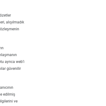
özetler
ri, alışılmadık
 sözleşmenin
rın
 anlaşmanın
tu ayrıca web’i
ılar güvenilir
lanıcının
e edilmiş
lgilerini ve