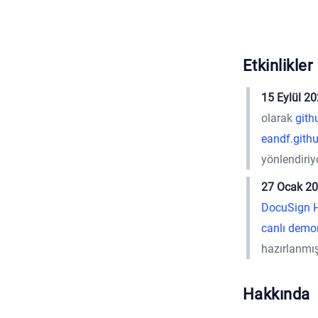
Etkinlikler
15 Eylül 20
olarak
gith
eandf.gith
yönlendiriy
27 Ocak 20
DocuSign 
canlı dem
hazırlanmışt
Hakkında