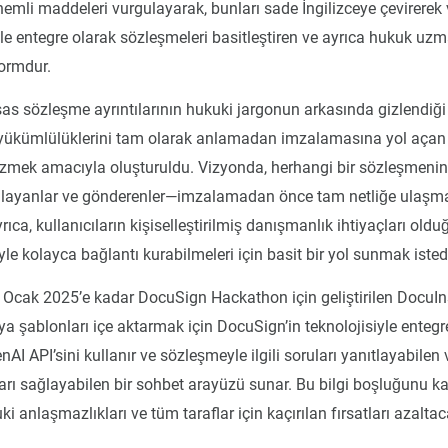
emli maddeleri vurgulayarak, bunları sade İngilizceye çevirerek 
le entegre olarak sözleşmeleri basitleştiren ve ayrıca hukuk uzm
formdur.
as sözleşme ayrıntılarının hukuki jargonun arkasında gizlendiği
 yükümlülüklerini tam olarak anlamadan imzalamasına yol aça
özmek amacıyla oluşturuldu. Vizyonda, herhangi bir sözleşmenin 
alayanlar ve gönderenler—imzalamadan önce tam netliğe ulaşm
rıca, kullanıcıların kişiselleştirilmiş danışmanlık ihtiyaçları ol
yle kolayca bağlantı kurabilmeleri için basit bir yol sunmak isted
n Ocak 2025’e kadar DocuSign Hackathon için geliştirilen DocuIn
a şablonları içe aktarmak için DocuSign’in teknolojisiyle entegre
enAI API’sini kullanır ve sözleşmeyle ilgili soruları yanıtlayabile
rı sağlayabilen bir sohbet arayüzü sunar. Bu bilgi boşluğunu k
uki anlaşmazlıkları ve tüm taraflar için kaçırılan fırsatları azalta