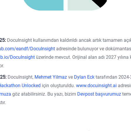
25:
DocuInsight kullanımdan kaldırıldı ancak artık tamamen açı
ub.com/eandf/DocuInsight
adresinde bulunuyor ve dokümanta
ub.io/DocuInsight
üzerinde mevcut. Orijinal alan adı 2027 yılına
or.
25:
DocuInsight,
Mehmet Yilmaz
ve
Dylan Eck
tarafından 2024
Hackathon Unlocked
için oluşturuldu.
www.docuinsight.ai
adresi
omuza
göz atabilirsiniz. Bu yazı, bizim
Devpost başvurumuz
teme
ır.