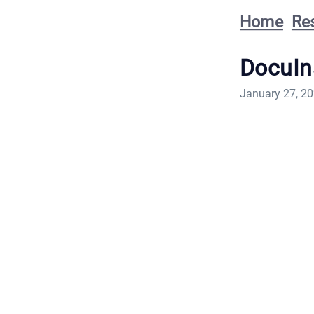
Home
Re
DocuIns
January 27, 2