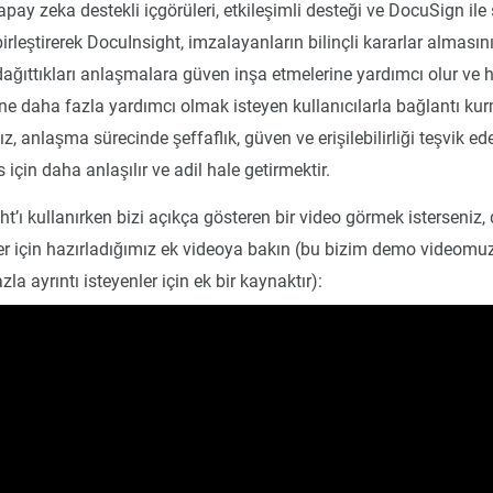
 Yapay zeka destekli içgörüleri, etkileşimli desteği ve DocuSign il
rleştirerek DocuInsight, imzalayanların bilinçli kararlar almasını 
dağıttıkları anlaşmalara güven inşa etmelerine yardımcı olur ve 
ne daha fazla yardımcı olmak isteyen kullanıcılarla bağlantı kurm
, anlaşma sürecinde şeffaflık, güven ve erişilebilirliği teşvik ed
 için daha anlaşılır ve adil hale getirmektir.
t’ı kullanırken bizi açıkça gösteren bir video görmek isterseniz,
nler için hazırladığımız ek videoya bakın (bu bizim demo videomu
la ayrıntı isteyenler için ek bir kaynaktır):