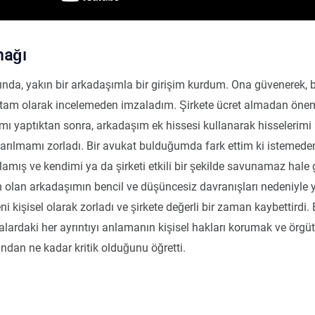
nağı
ında, yakın bir arkadaşımla bir girişim kurdum. Ona güvenerek, b
 tam olarak incelemeden imzaladım. Şirkete ücret almadan öne
ımı yaptıktan sonra, arkadaşım ek hissesi kullanarak hisselerim
ıkarılmamı zorladı. Bir avukat bulduğumda fark ettim ki istemed
amış ve kendimi ya da şirketi etkili bir şekilde savunamaz hale 
 olan arkadaşımın bencil ve düşüncesiz davranışları nedeniyle
i kişisel olarak zorladı ve şirkete değerli bir zaman kaybettirdi.
ardaki her ayrıntıyı anlamanın kişisel hakları korumak ve örgütse
ndan ne kadar kritik olduğunu öğretti.