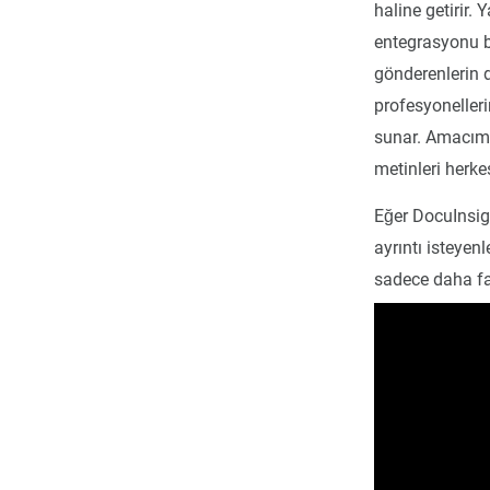
haline getirir.
entegrasyonu bi
gönderenlerin 
profesyonelleri
sunar. Amacımız
metinleri herkes
Eğer DocuInsigh
ayrıntı isteye
sadece daha faz