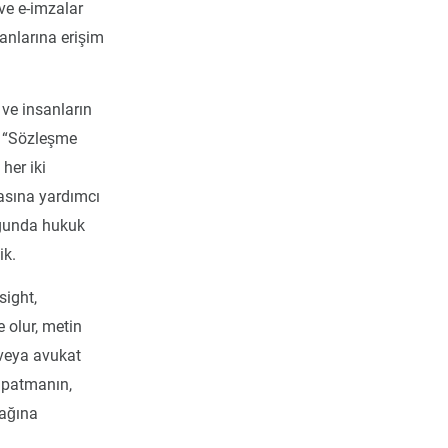
ve e-imzalar
anlarına erişim
 ve insanların
n “Sözleşme
her iki
asına yardımcı
duğunda hukuk
ik.
sight,
 olur, metin
n veya avukat
apatmanın,
cağına