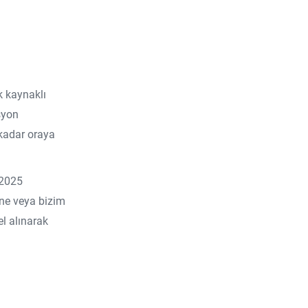
k kaynaklı
syon
 kadar oraya
-2025
ne veya bizim
l alınarak