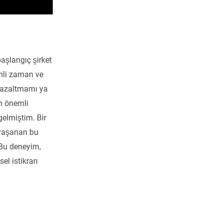
aşlangıç şirket
mli zaman ve
i azaltmamı ya
en önemli
gelmiştim. Bir
 yaşanan bu
 Bu deneyim,
l istikrarı