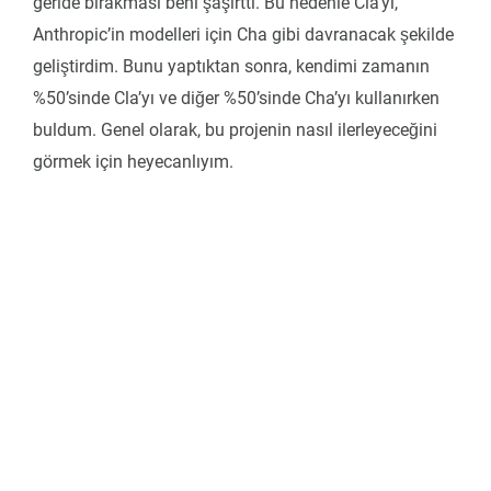
geride bırakması beni şaşırttı. Bu nedenle Cla’yı,
Anthropic’in modelleri için Cha gibi davranacak şekilde
geliştirdim. Bunu yaptıktan sonra, kendimi zamanın
%50’sinde Cla’yı ve diğer %50’sinde Cha’yı kullanırken
buldum. Genel olarak, bu projenin nasıl ilerleyeceğini
görmek için heyecanlıyım.