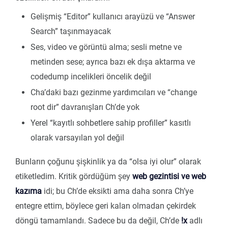
Gelişmiş “Editor” kullanıcı arayüzü ve “Answer
Search” taşınmayacak
Ses, video ve görüntü alma; sesli metne ve
metinden sese; ayrıca bazı ek dışa aktarma ve
codedump incelikleri öncelik değil
Cha’daki bazı gezinme yardımcıları ve “change
root dir” davranışları Ch’de yok
Yerel “kayıtlı sohbetlere sahip profiller” kasıtlı
olarak varsayılan yol değil
Bunların çoğunu şişkinlik ya da “olsa iyi olur” olarak
etiketledim. Kritik gördüğüm şey
web gezintisi ve web
kazıma
idi; bu Ch’de eksikti ama daha sonra Ch’ye
entegre ettim, böylece geri kalan olmadan çekirdek
döngü tamamlandı. Sadece bu da değil, Ch’de
!x
adlı