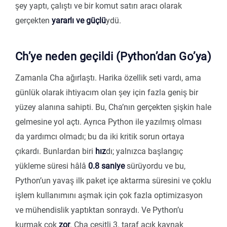
şey yaptı, çalıştı ve bir komut satırı aracı olarak
gerçekten
yararlı ve güçlü
ydü.
Ch’ye neden geçildi (Python’dan Go’ya)
Zamanla Cha ağırlaştı. Harika özellik seti vardı, ama
günlük olarak ihtiyacım olan şey için fazla geniş bir
yüzey alanına sahipti. Bu, Cha’nın gerçekten şişkin hale
gelmesine yol açtı. Ayrıca Python ile yazılmış olması
da yardımcı olmadı; bu da iki kritik sorun ortaya
çıkardı. Bunlardan biri
hız
dı; yalnızca başlangıç
yükleme süresi hâlâ
0.8 saniye
sürüyordu ve bu,
Python’un yavaş ilk paket içe aktarma süresini ve çoklu
işlem kullanımını aşmak için çok fazla optimizasyon
ve mühendislik yaptıktan sonraydı. Ve Python’u
kurmak çok
zor
. Cha çeşitli 3. taraf açık kaynak