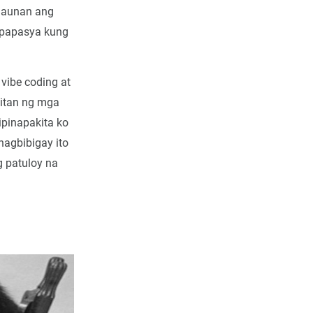
alaunan ang
agpapasya kung
vibe coding at
itan ng mga
ipinapakita ko
nagbibigay ito
 patuloy na