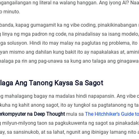
gangailangan ng literal na walang hanggan. Ang iyong AI? Naa
o minuto.
 banda, kapag gumagamit ka ng vibe coding, pinakikinabangan
 linya ng mga padron ng code, na pinadalisay sa isang modelo
 solusyon. Hindi ito may malay na paglutas ng problema, ito a
iyan mismo ang dahilan kung bakit ito ay napakalakas at, amini
halaga pa rin ang pag-unawa sa kung ano talaga ang ginagawa
aga Ang Tanong Kaysa Sa Sagot
ng mahalagang bagay na madalas hindi napapansin. Ang vibe c
kuha ng kahit anong sagot, ito ay tungkol sa pagtatanong ng 
rkompyuter na Deep Thought
mula sa
The Hitchhiker’s Guide t
g milyun-milyong taon sa pagkukuwenta ng sagot sa pinakadak
ay, sa sansinukob, at sa lahat, ngunit ang ibinigay lamang nito