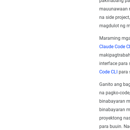
pakinabang pa
mauunawaan ng
na side project
magdulot ng m
Maraming mga 
Claude Code C
makipagtrabaho
interface para
Code CLI
para 
Ganito ang ba
na pagko-code,
binabayaran m
binabayaran mo
proyektong na
para buuin. N