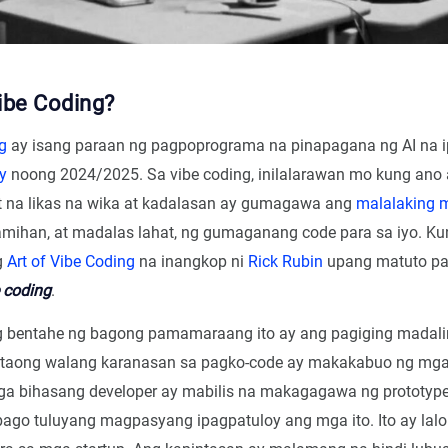
ibe Coding?
g
ay isang paraan ng pagpoprograma na pinapagana ng AI na ip
y
noong 2024/2025. Sa vibe coding, inilalarawan mo kung ano
 na likas na wika at kadalasan ay gumagawa ang
malalaking 
mihan, at madalas lahat, ng gumaganang code para sa iyo. K
g
Art of Vibe Coding
na inangkop ni
Rick Rubin
upang matuto pa
 coding
.
g bentahe ng bagong pamamaraang ito ay ang pagiging madali
 taong walang karanasan sa pagko-code ay makakabuo ng mga
a bihasang developer ay mabilis na makagagawa ng prototyp
ago tuluyang magpasyang ipagpatuloy ang mga ito. Ito ay lalo