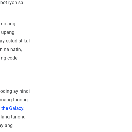
bot iyon sa
 mo ang
, upang
y estadistikal
n na natin,
 ng code.
oding ay hindi
tamang tanong.
o the Galaxy
.
ilang tanong
 ay ang