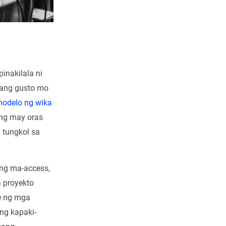
inakilala ni
 ang gusto mo
modelo ng wika
ung may oras
 tungkol sa
ng ma-access,
 proyekto
e ng mga
ng kapaki-