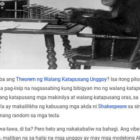
 ba ang
Theorem ng Walang Katapusang Unggoy
? Isa itong pil
sa pag-iisip na nagsasabing kung bibigyan mo ng walang kat
ang katapusang mga makinilya at walang katapusang oras, sa 
ila ay makalilikha ng kabuuang mga akda ni
Shakespeare
sa si
 nang random sa mga tecla.
-tawa, di ba? Pero heto ang nakakabaliw na bahagi. Ang vibe
, maliban na sa halip na mga unggoy ay may mga modelong AI 