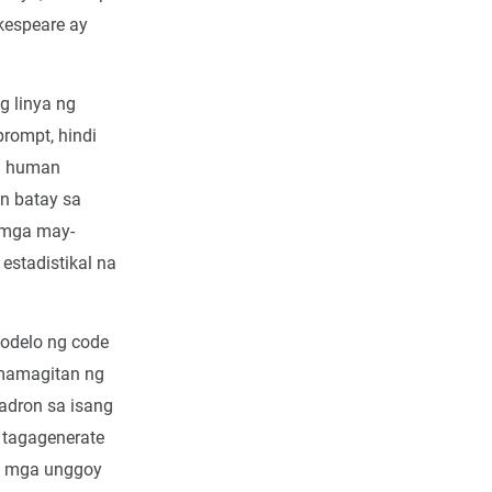
kespeare ay
g linya ng
rompt, hindi
ng human
n batay sa
 mga may-
stadistikal na
modelo ng code
amamagitan ng
adron sa isang
 tagagenerate
ng mga unggoy