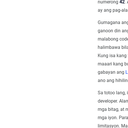
numerong
42
.
ay ang pag-ala
Gumagana ang 
ganoon din an
malabong code,
halimbawa bil
Kung isa kang 
maaari kang b
gabayan ang
ano ang hihilin
Sa totoo lang,
developer. Al
mga bitag, at 
mga iyon. Para
limitasyon. M