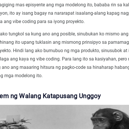
agiging mas episyente ang mga modelong ito, bababa rin sa k
yon, ito ay isang bagay na nararapat isaalang-alang kapag n
 ang vibe coding para sa iyong proyekto.
ako tungkol sa kung ano ang posible, sinubukan ko mismo ang 
hinang ito upang tuklasin ang mismong prinsipyo sa pamamag
yekto. Hindi lang ako bumubuo ng mga produkto, sinusubok at 
alaga ang kaya ng vibe coding. Para lang ito sa kasiyahan, pero 
g ano ang maaaring hitsura ng pagko-code sa hinaharap habang
g mga modelong ito.
em ng Walang Katapusang Unggoy