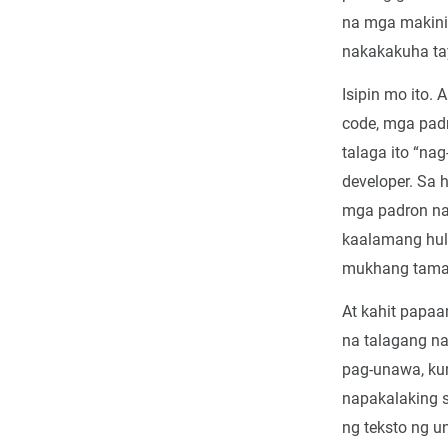
na mga makinil
nakakakuha ta
Isipin mo ito.
code, mga pad
talaga ito “na
developer. Sa 
mga padron na
kaalamang hul
mukhang tama
At kahit papa
na talagang na
pag-unawa, ku
napakalaking 
ng teksto ng u