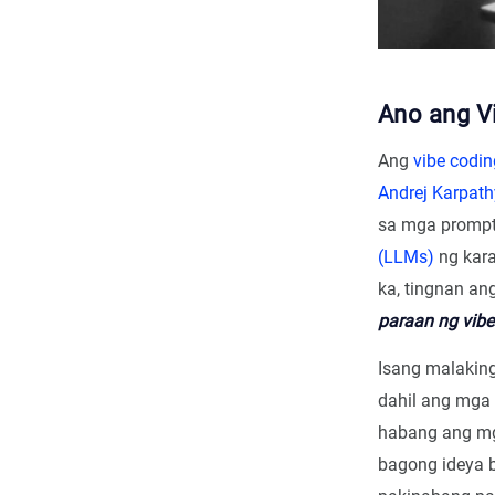
Ano ang V
Ang
vibe codin
Andrej Karpath
sa mga prompt
(LLMs)
ng kara
ka, tingnan an
paraan ng vibe
Isang malakin
dahil ang mga
habang ang mg
bagong ideya b