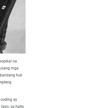
osopikal na
apusang mga
bandang huli
mpleng
 coding ay
tayo, sa halip