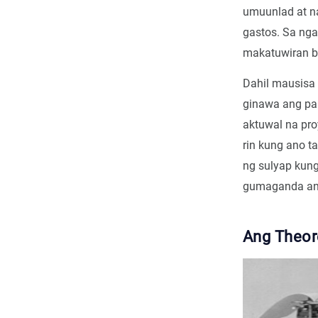
umuunlad at n
gastos. Sa nga
makatuwiran ba
Dahil mausisa 
ginawa ang pa
aktuwal na pro
rin kung ano t
ng sulyap kun
gumaganda an
Ang Theor