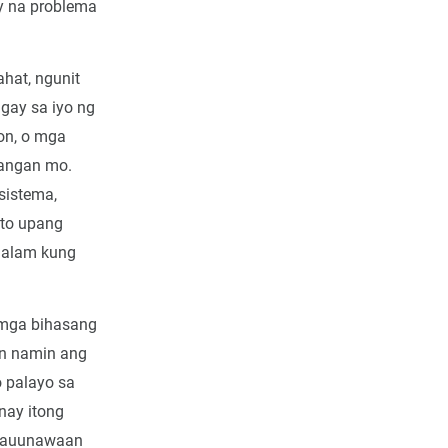
ay na problema
hat, ngunit
gay sa iyo ng
on, o mga
langan mo.
sistema,
sto upang
 alam kung
a mga bihasang
n namin ang
o palayo sa
nay itong
 nauunawaan