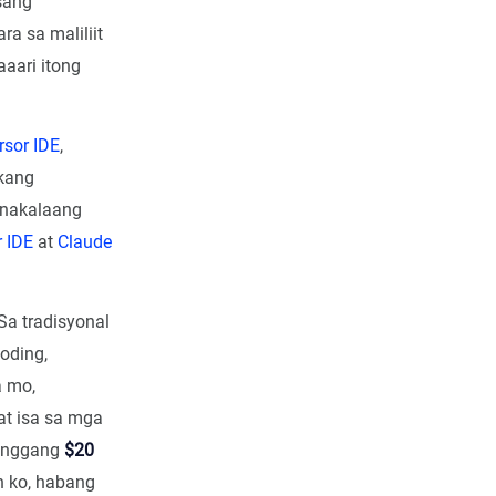
sang
 sa maliliit
aaari itong
rsor IDE
,
 kang
 nakalaang
r IDE
at
Claude
a tradisyonal
oding,
a mo,
at isa sa mga
nggang
$20
n ko, habang