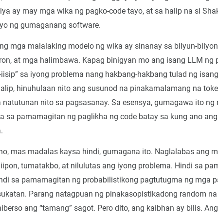
ya ay may mga wika ng pagko-code tayo, at sa halip na si Sha
yo ng gumaganang software.
 Ang mga malalaking modelo ng wika ay sinanay sa bilyun-bilyon
ron, at mga halimbawa. Kapag binigyan mo ang isang LLM ng p
g-iisip” sa iyong problema nang hakbang-hakbang tulad ng isa
halip, hinuhulaan nito ang susunod na pinakamalamang na toke
 natutunan nito sa pagsasanay. Sa esensya, gumagawa ito ng
a sa pamamagitan ng paglikha ng code batay sa kung ano ang e
.
ano, mas madalas kaysa hindi, gumagana ito. Naglalabas ang 
iipon, tumatakbo, at nilulutas ang iyong problema. Hindi sa p
ndi sa pamamagitan ng probabilistikong pagtutugma ng mga p
sukatan. Parang natagpuan ng pinakasopistikadong random na
niberso ang “tamang” sagot. Pero dito, ang kaibhan ay bilis. A