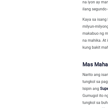
na iyon ay man
ilang segundo 
Kaya sa isang
milyun-milyong
makabuo ng mga
na mahika. At 
kung bakit ma
Mas Mahal
Narito ang isa
tungkol sa pag
Isipin ang
Supe
Gumugol ito n
tungkol sa buh