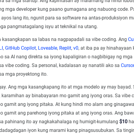
ra sa mga startup. Ang kapintasan ay malamang na hindi lubu
 mga developer kung paano gumagana ang nabuong code. Para
, ayos lang ito, ngunit para sa software na antas-produksiyon m
ga pangmatagalang isyu at teknikal na utang.
kasangkapan sa labas na nagpapadali sa vibe coding. Ang
Cu
LI
,
GitHub Copilot
,
Loveable
,
Replit
,
v0
, at iba pa ay hinahayaan
 sa AI nang direkta sa iyong kapaligiran o nagbibigay ng mga
 sa vibe coding. Sa personal, kadalasan ay nanatili ako sa
Curso
sa mga proyektong ito.
gay. Ang mga kasangkapang ito at mga modelo ay may bayad. S
 karamihan ay binabayaran mo gamit ang iyong oras. Sa vibe c
o gamit ang iyong pitaka. At kung hindi mo alam ang ginagaw
 gamit ang parehong iyong pitaka at ang iyong oras. Ang baw
sa pahinang ito ay nagkakahalaga ng humigit-kumulang
$10
ha
adadagdagan iyon kung marami kang pinagsusubukan. Sa tingi