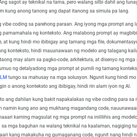
 Ang sagot ay teknikal na tama, pero walang silbi dahil ang tun
m kung anong tanong ang dapat itanong sa simula pa lang.
vibe coding sa parehong paraan. Ang iyong mga prompt ang la
g pamamahala ng konteksto. Ang malabong prompt ay magbibi
 at kung hindi mo ibibigay ang tamang mga file, dokumentasy
ang konteksto, hindi mauunawaan ng modelo ang talagang kai
taong may alam sa pagko-code, arkitektura, at disenyo ng mga 
umuo ng detalyadong mga prompt at pumili ng tamang kontek
LLM
tungo sa mahusay na mga solusyon. Ngunit kung hindi mo
gin o anong konteksto ang ibibigay, hindi rin alam iyon ng AI.
 ito ang dahilan kung bakit napakalakas ng vibe coding para s
am namin kung ano ang mukhang magandang code, nauunawaa
maaari kaming magsulat ng mga prompt na inililihis ang model
 sa mga baguhan na walang teknikal na kaalaman, nagiging tu
aaari kang makakuha ng gumaganang code, ngunit nang hindi