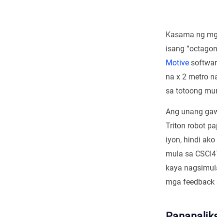
Kasama ng mga
isang “octagon
Motive
softwar
na x 2 metro n
sa totoong m
Ang unang gaw
Triton robot p
iyon, hindi ak
mula sa CSCI47
kaya nagsimula
mga feedback 
Pananalik