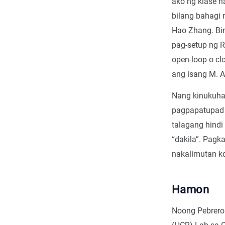
ako ng klase n
bilang bahagi 
Hao Zhang. Bin
pag-setup ng 
open-loop o cl
ang isang M. A
Nang kinukuha
pagpapatupad n
talagang hindi
“dakila”. Pagk
nakalimutan k
Hamon
Noong Pebrero