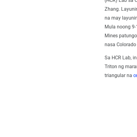
(HCR) Lab sa C
Zhang. Layunin
na may layuni
Mula noong 9-1
Mines patungo 
nasa Colorado p
Sa HCR Lab, i
Triton ng mara
triangular na
o