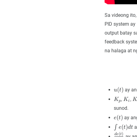
Sa videong ito
PID system ay 
output batay s
feedback syste
na halaga at n
u(t)
(
)
ay ang
u
t
K_p
K_i
K
,
,
K
K
p
i
sunod.
e(t)
(
)
ay ang
e
t
\int
(
)
∫
a
e
t
d
t
e(t)
(
)
\frac{de(
d
e
t
ay ang