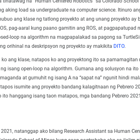
a tinatawag na “Human Centered Robotics” sa Colorado School
ng aking load sa undergraduate na computer science. Itinuro ang
ubuo ang klase ng tatlong proyekto at ang unang proyekto ay 
ROS, pag-aaral kung paano gamitin ang ROS, at pagpapatupad 
osed-loop na algorithm na magpapalakad sa pagong sa TurtleS
ng orihinal na deskripsyon ng proyekto ay makikita
DITO
.
 ko ang klase, natapos ko ang proyektong ito sa pamamagitan 
g isang open-loop na algorithm. Gumana ang solusyon na ito 
 maganda at gumuhit ng isang A na “sapat na” ngunit hindi mal
atapos isumite ang proyekto bandang kalagitnaan ng Pebrero 2
o ito hanggang isang taon matapos, mga bandang Pebrero 202
 2021, natanggap ako bilang Research Assistant sa Human Cen