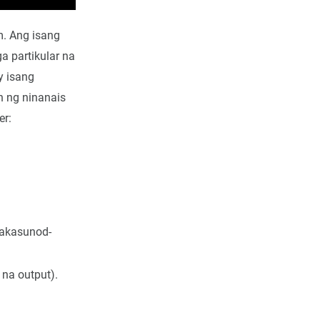
m. Ang isang
a partikular na
y isang
n ng ninanais
er:
 e(t) dt + K_d \frac{de(t)}{dt}
gkakasunod-
 na output).