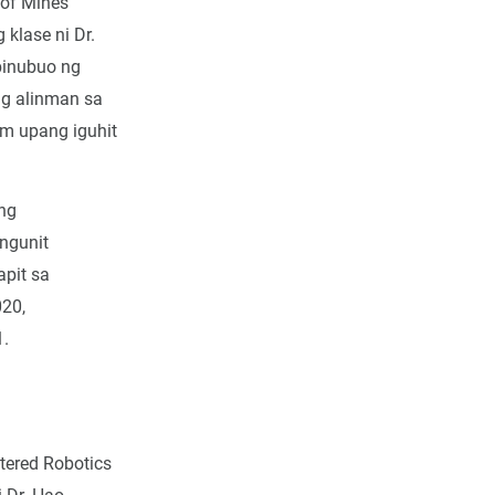
 of Mines
 klase ni Dr.
binubuo ng
ng alinman sa
im upang iguhit
ng
ngunit
apit sa
020,
1.
tered Robotics