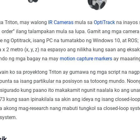
 Triton, may walong
IR Cameras
mula sa
OptiTrack
na inayos 
 order” ilang talampakan mula sa lupa. Gamit ang mga camera 
e ng Optitrack, isang PC na tumatakbo ng Windows 10, at ROS; 
a x 2 metro (x, y, z) na espasyo ang nilikha kung saan ang eksa
undo ng mga bagay na may
motion capture markers
ay maaarin
ain ko sa proyektong Triton ay gumawa ng mga script na nag
apunta sa isang partikular na posisyon sa totoong mundo. Noo
o sigurado kung paano ito makakamit ngunit naalala ko ang una
3 kung saan ipinakilala sa akin ang ideya ng isang closed-loop
 akong mag-research nang mabuti tungkol sa closed-loop syste
system.
sik