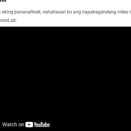
aking pananaliksik, natuklasan ko ang napakagandang video n
rolsLab: