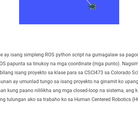
le ay isang simpleng ROS python script na gumagalaw sa pago
ROS papunta sa tinukoy na mga coordinate (mga punto). Nagsi
 bilang isang proyekto sa klase para sa CSCI473 sa Colorado S
aunan ay umunlad tungo sa isang proyekto na ginamit ko upan
an kung paano nililikha ang mga closed-loop na sistema, ang 
ang tulungan ako sa trabaho ko sa Human Centered Robotics (