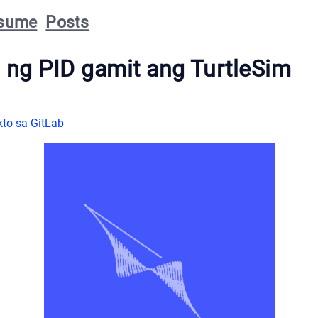
sume
Posts
l ng PID gamit ang TurtleSim
to sa GitLab