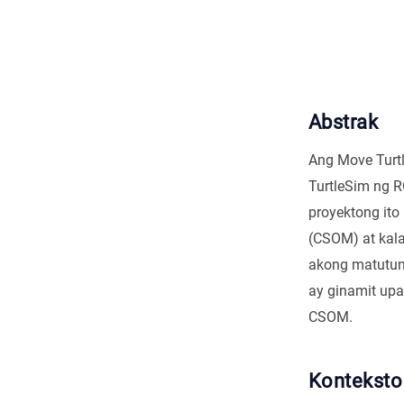
Abstrak
Ang Move Turt
TurtleSim ng 
proyektong ito
(CSOM) at kal
akong matutun
ay ginamit up
CSOM.
Konteksto