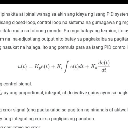
, ipinakita at ipinaliwanag sa akin ang ideya ng isang PID syste
isang closed-loop, control loop na sistema na gumagawa ng mg
a data mula sa totoong mundo. Sa mga batayang termino, ito a
m na ina-adjust ang output nito batay sa pagkakaiba sa pagita
g nasukat na halaga. Ito ang pormula para sa isang PID controll
(
)
u(t) = K_p e(t) + K_i \int
d
e
t
∫
(
)
=
(
)
+
(
)
+
u
t
K
e
t
K
e
t
d
t
K
p
i
d
d
t
 control signal.
_d
ay ang proportional, integral, at derivative gains ayon sa pa
K
d
 error signal (ang pagkakaiba sa pagitan ng ninanais at aktwal
y ang integral ng error sa paglipas ng panahon.
t)}
 derivative ng error.