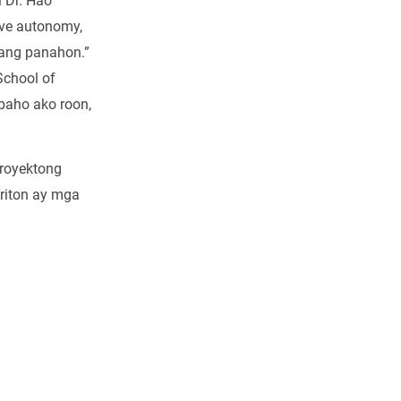
 Dr. Hao
ive autonomy,
ang panahon.”
School of
baho ako roon,
proyektong
riton ay mga