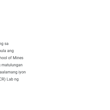
ng sa
mula ang
chool of Mines
g matulungan
kaalamang iyon
HCR) Lab ng