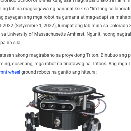
olorado School of Mines kung saan nagtrabaho ako sa ilalim ni
 ng lab na magsagawa ng pananaliksik sa “lifelong collaborat
ng payagan ang mga robot na gumana at mag-adapt sa mahab
-2022 (Setyembre 1, 2022), lumipat ang lab mula sa Colorado 
sa University of Massachusetts Amherst. Ngunit, noong nagtra
a rin sila.
natasan akong magtrabaho sa proyektong Triton. Binubuo ang 
ming, dosenang, mga robot na tinatawag na Tritons. Ang mga T
mni wheel
ground robots na ganito ang hitsura: