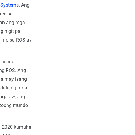
 Systems
. Ang
res sa
aan ang mga
g higit pa
t mo sa ROS ay
g isang
ng ROS. Ang
na may isang
adala ng mga
agalaw, ang
totoong mundo
ng 2020 kumuha