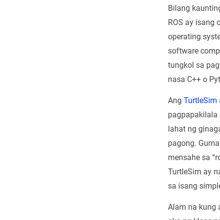
Bilang kaunti
ROS ay isang o
operating sys
software compo
tungkol sa pa
nasa C++ o Py
Ang
TurtleSim
pagpapakilala
lahat ng ginag
pagong. Gumag
mensahe sa “r
TurtleSim ay n
sa isang simpl
Alam na kung a