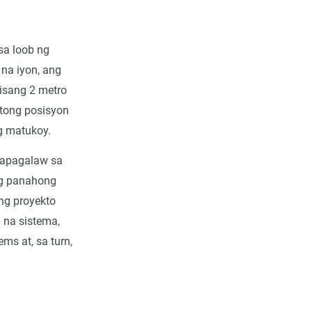
sa loob ng
na iyon, ang
isang 2 metro
ktong posisyon
g matukoy.
papagalaw sa
ng panahong
ng proyekto
 na sistema,
ms at, sa turn,