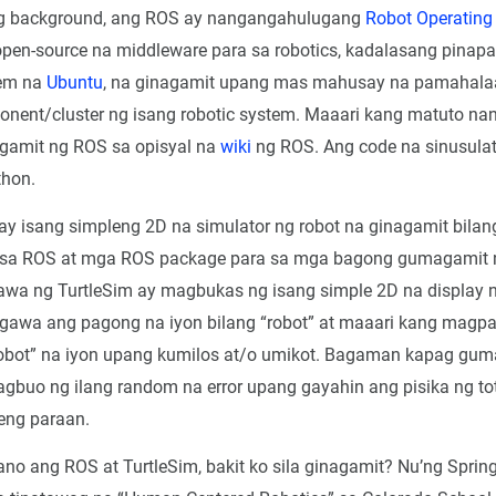
ng background, ang ROS ay nangangahulugang
Robot Operating
pen-source na middleware para sa robotics, kadalasang pinapa
tem na
Ubuntu
, na ginagamit upang mas mahusay na pamahal
nent/cluster ng isang robotic system. Maaari kang matuto nan
ggamit ng ROS sa opisyal na
wiki
ng ROS. Ang code na sinusula
thon.
ay isang simpleng 2D na simulator ng robot na ginagamit bilan
 sa ROS at mga ROS package para sa mga bagong gumagamit 
awa ng TurtleSim ay magbukas ng isang simple 2D na display 
awa ang pagong na iyon bilang “robot” at maaari kang magp
obot” na iyon upang kumilos at/o umikot. Bagaman kapag gum
agbuo ng ilang random na error upang gayahin ang pisika ng 
eng paraan.
no ang ROS at TurtleSim, bakit ko sila ginagamit? Nu’ng Spri