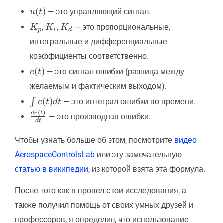
u(t)
(
)
— это управляющий сигнал.
u
t
K_p
K_i
K_d
,
,
— это пропорциональные,
K
K
K
p
i
d
интегральные и дифференциальные
коэффициенты соответственно.
e(t)
(
)
— это сигнал ошибки (разница между
e
t
желаемым и фактическим выходом).
\int
(
)
∫
— это интеграл ошибки во времени.
e
t
d
t
e(t)
(
)
\frac{de(t)}
d
e
t
— это производная ошибки.
dt
d
t
{dt}
Чтобы узнать больше об этом, посмотрите
видео
AerospaceControlsLab
или эту замечательную
статью в википедии
, из которой взята эта формула.
После того как я провел свои исследования, а
также получил помощь от своих умных друзей и
профессоров, я определил, что использование