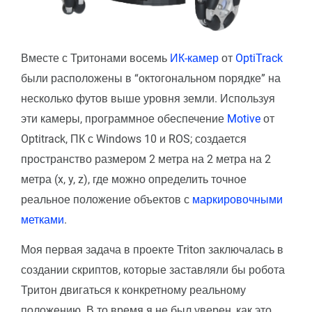
Вместе с Тритонами восемь
ИК-камер
от
OptiTrack
были расположены в “октогональном порядке” на
несколько футов выше уровня земли. Используя
эти камеры, программное обеспечение
Motive
от
Optitrack, ПК с Windows 10 и ROS; создается
пространство размером 2 метра на 2 метра на 2
метра (x, y, z), где можно определить точное
реальное положение объектов с
маркировочными
метками
.
Моя первая задача в проекте Triton заключалась в
создании скриптов, которые заставляли бы робота
Тритон двигаться к конкретному реальному
положению. В то время я не был уверен, как это