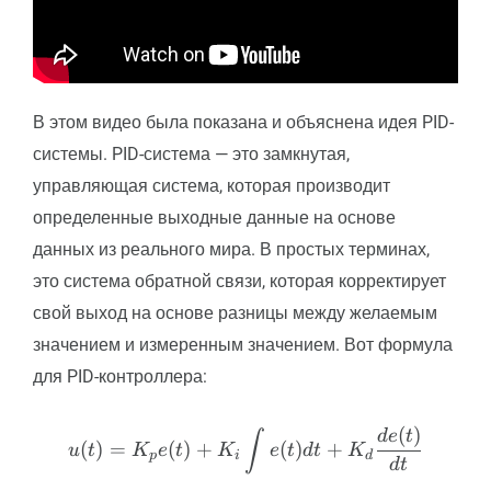
В этом видео была показана и объяснена идея PID-
системы. PID-система — это замкнутая,
управляющая система, которая производит
определенные выходные данные на основе
данных из реального мира. В простых терминах,
это система обратной связи, которая корректирует
свой выход на основе разницы между желаемым
значением и измеренным значением. Вот формула
для PID-контроллера:
(
)
u(t) = K_p e(t) + K_i \int
d
e
t
∫
(
)
=
(
)
+
(
)
+
u
t
K
e
t
K
e
t
d
t
K
p
i
d
d
t