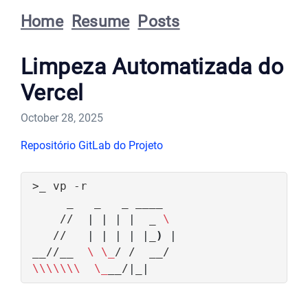
Home
Resume
Posts
Limpeza Automatizada do
Vercel
October 28, 2025
Repositório GitLab do Projeto
    //  
|
|
|
|
  _ 
   //   
|
|
|
|
|
_
)
|
__//__  
\ \_
\\\\\\\ 
\_
__/
|
_
|