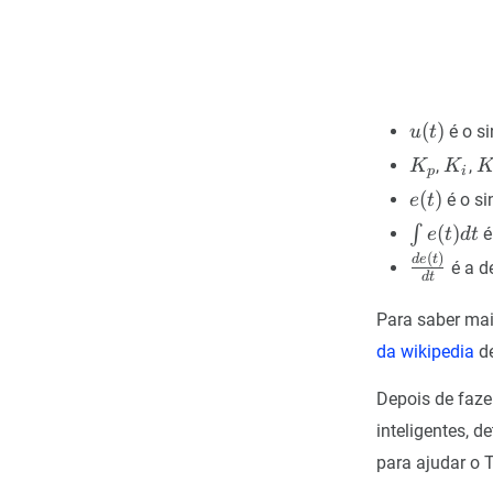
u(t)
(
)
é o si
u
t
K_p
K_i
K
,
,
K
K
p
i
e(t)
(
)
é o si
e
t
\int
(
)
∫
é
e
t
d
t
e(t)
(
)
\frac{de(
d
e
t
é a de
dt
d
t
{dt}
Para saber mai
da wikipedia
de
Depois de faze
inteligentes, d
para ajudar o 