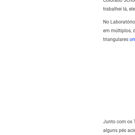
Colorado Scho
trabalhei lá, e
No Laboratório 
em múltiplos, 
triangulares
om
Junto com os T
alguns pés ac