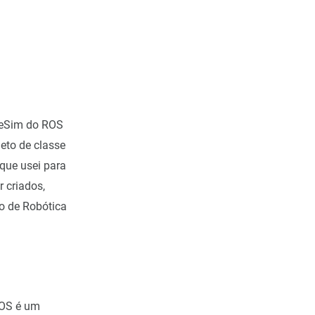
tleSim do ROS
eto de classe
que usei para
 criados,
o de Robótica
ROS é um