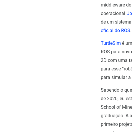
middleware de 
operacional
Ub
de um sistema 
oficial do ROS
TurtleSim
é um
ROS para novos
2D com uma tar
para esse “rob
para simular a
Sabendo o que 
de 2020, eu e
School of Mine
graduação. A au
primeiro proje