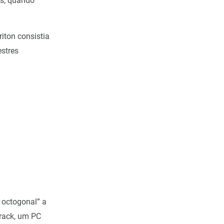
as, quando
riton consistia
estres
octogonal” a
rack, um PC