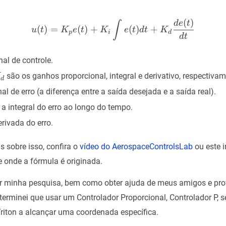
(
)
u(t) = K_p e(t) + K_i \int
d
e
t
∫
(
)
=
(
)
+
(
)
+
u
t
K
e
t
K
e
t
d
t
K
p
i
d
d
t
nal de controle.
_d
são os ganhos proporcional, integral e derivativo, respectivam
K
d
nal de erro (a diferença entre a saída desejada e a saída real).
 a integral do erro ao longo do tempo.
t)}
rivada do erro.
s sobre isso, confira o
vídeo do AerospaceControlsLab
ou este i
 onde a fórmula é originada.
r minha pesquisa, bem como obter ajuda de meus amigos e pro
eterminei que usar um Controlador Proporcional, Controlador P, s
Triton a alcançar uma coordenada específica.