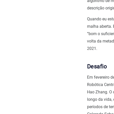
algoritmo de m
descrição origi
Quando eu esta
malha aberta. 
“bom o suficie
volta da metad
2021.
Desafio
Em fevereiro d
Robótica Centr
Hao Zhang. O o
longo da vida,
períodos de te