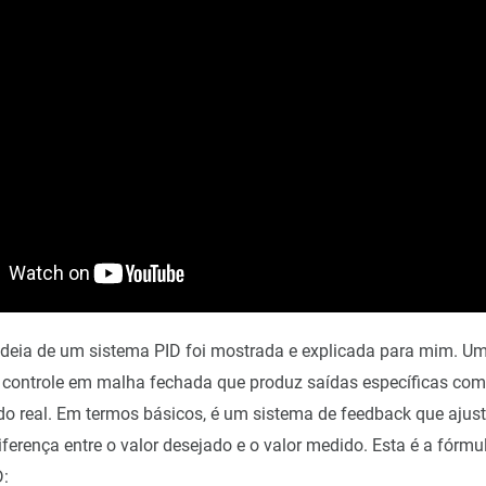
 ideia de um sistema PID foi mostrada e explicada para mim. U
 controle em malha fechada que produz saídas específicas co
 real. Em termos básicos, é um sistema de feedback que ajust
ferença entre o valor desejado e o valor medido. Esta é a fórm
D: