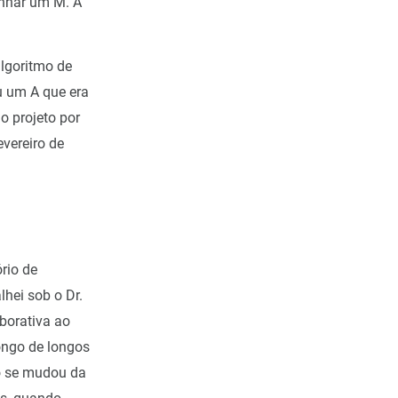
enhar um M. A
lgoritmo de
u um A que era
o projeto por
evereiro de
rio de
hei sob o Dr.
borativa ao
ongo de longos
io se mudou da