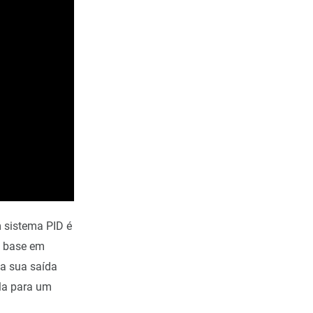
m sistema PID é
m base em
a sua saída
ula para um