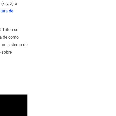
, y, z) é
tura de
ô Triton se
za de como
e um sistema de
e sobre