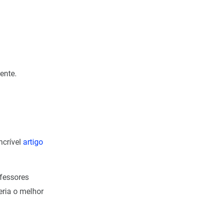
 e(t) dt + K_d \frac{de(t)}{dt}
ente.
ncrível
artigo
fessores
eria o melhor