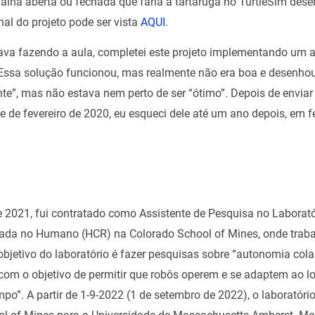
alha aberta ou fechada que faria a tartaruga no TurtleSim des
nal do projeto pode ser vista
AQUI
.
va fazendo a aula, completei este projeto implementando um a
Essa solução funcionou, mas realmente não era boa e desenho
nte”, mas não estava nem perto de ser “ótimo”. Depois de enviar 
e de fevereiro de 2020, eu esqueci dele até um ano depois, em f
e 2021, fui contratado como Assistente de Pesquisa no Laborató
ada no Humano (HCR) na Colorado School of Mines, onde trabal
bjetivo do laboratório é fazer pesquisas sobre “autonomia cola
 com o objetivo de permitir que robôs operem e se adaptem ao l
mpo”. A partir de 1-9-2022 (1 de setembro de 2022), o laboratór