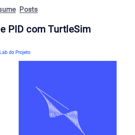
sume
Posts
le PID com TurtleSim
tLab do Projeto