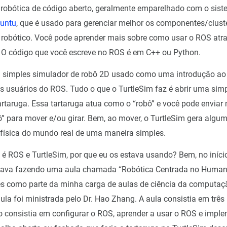
robótica de código aberto, geralmente emparelhado com o sis
untu
, que é usado para gerenciar melhor os componentes/clust
robótico. Você pode aprender mais sobre como usar o ROS atr
. O código que você escreve no ROS é em C++ ou Python.
 simples simulador de robô 2D usado como uma introdução ao
 usuários do ROS. Tudo o que o TurtleSim faz é abrir uma simp
taruga. Essa tartaruga atua como o “robô” e você pode envia
ô” para mover e/ou girar. Bem, ao mover, o TurtleSim gera algum 
 física do mundo real de uma maneira simples.
é ROS e TurtleSim, por que eu os estava usando? Bem, no iníci
stava fazendo uma aula chamada “Robótica Centrada no Human
s como parte da minha carga de aulas de ciência da computaç
la foi ministrada pelo Dr. Hao Zhang. A aula consistia em três 
to consistia em configurar o ROS, aprender a usar o ROS e impl