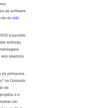
tema
ers de software
avés do
wiki
 ROS e pacotes
les exibição
r mensagens
erro aleatório
o da primavera
o” na Colorado
ão de
projetos e o
ementar um