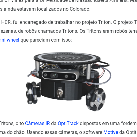
ol of Mines para a Universidade de Massachusetts Amherst. M
les ainda estavam localizados no Colorado.
HCR, fui encarregado de trabalhar no projeto Triton. O projeto T
dezenas, de robôs chamados Tritons. Os Tritons eram robôs terr
ni wheel
que pareciam com isso:
ritons, oito
Câmeras IR
da
OptiTrack
dispostas em uma “ordem 
ima do chão. Usando essas câmeras, o software
Motive
da Optit