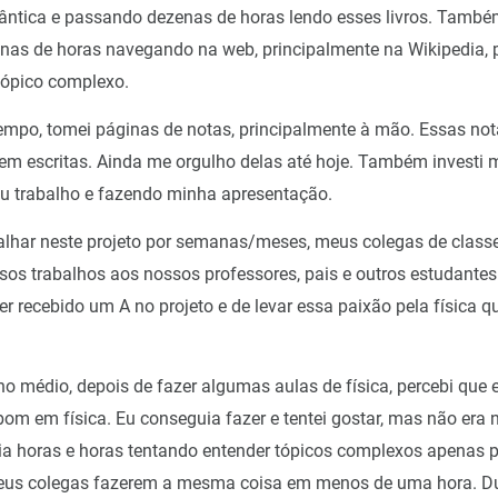
uântica e passando dezenas de horas lendo esses livros. Tamb
nas de horas navegando na web, principalmente na Wikipedia, p
tópico complexo.
empo, tomei páginas de notas, principalmente à mão. Essas no
em escritas. Ainda me orgulho delas até hoje. Também investi 
u trabalho e fazendo minha apresentação.
alhar neste projeto por semanas/meses, meus colegas de clas
sos trabalhos aos nossos professores, pais e outros estudantes.
r recebido um A no projeto e de levar essa paixão pela física q
no médio, depois de fazer algumas aulas de física, percebi que 
bom em física. Eu conseguia fazer e tentei gostar, mas não era 
ia horas e horas tentando entender tópicos complexos apenas p
eus colegas fazerem a mesma coisa em menos de uma hora. Du