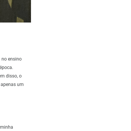
a no ensino
 época.
ém disso, o
ra apenas um
a minha