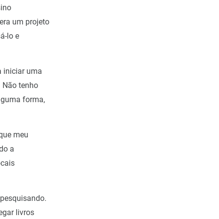
sino
era um projeto
á-lo e
 iniciar uma
. Não tenho
alguma forma,
 que meu
do a
ocais
s pesquisando.
gar livros