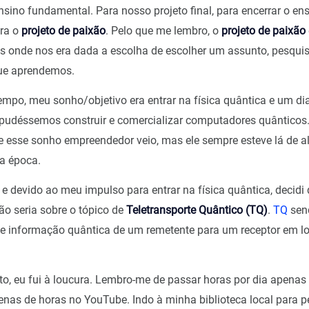
sino fundamental. Para nosso projeto final, para encerrar o en
era o
projeto de paixão
. Pelo que me lembro, o
projeto de paixão
s onde nos era dada a escolha de escolher um assunto, pesquis
que aprendemos.
empo, meu sonho/objetivo era entrar na física quântica e um dia
pudéssemos construir e comercializar computadores quânticos
e esse sonho empreendedor veio, mas ele sempre esteve lá de 
a época.
e devido ao meu impulso para entrar na física quântica, decidi
ão seria sobre o tópico de
Teletransporte Quântico (TQ)
.
TQ
sen
de informação quântica de um remetente para um receptor em l
eto, eu fui à loucura. Lembro-me de passar horas por dia apena
enas de horas no YouTube. Indo à minha biblioteca local para pe