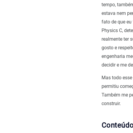
tempo, também 
estava nem per
fato de que eu
Physics C, dete
realmente ter 
gosto e respei
engenharia me
decidir e me d
Mas todo esse 
permitiu começ
Também me perm
construir.
Conteúd