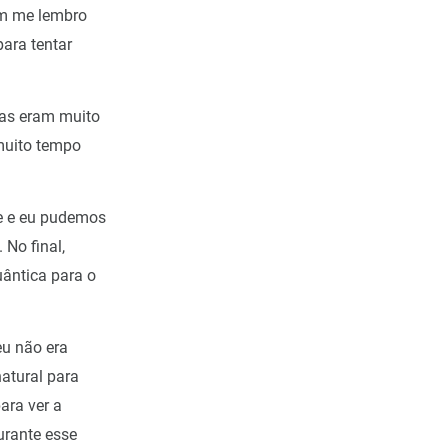
ém me lembro
ara tentar
tas eram muito
muito tempo
se e eu pudemos
 No final,
uântica para o
eu não era
natural para
ara ver a
rante esse