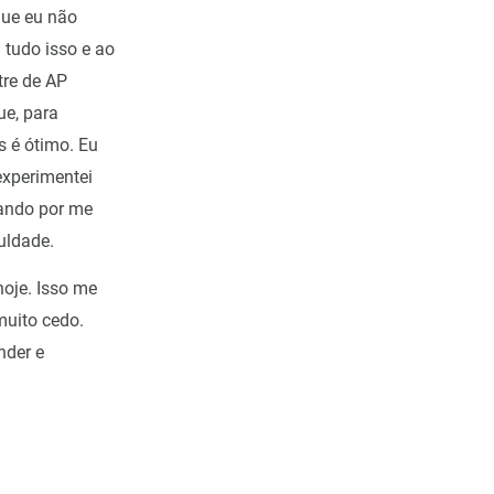
que eu não
 tudo isso e ao
tre de AP
ue, para
s é ótimo. Eu
experimentei
ando por me
uldade.
hoje. Isso me
muito cedo.
nder e