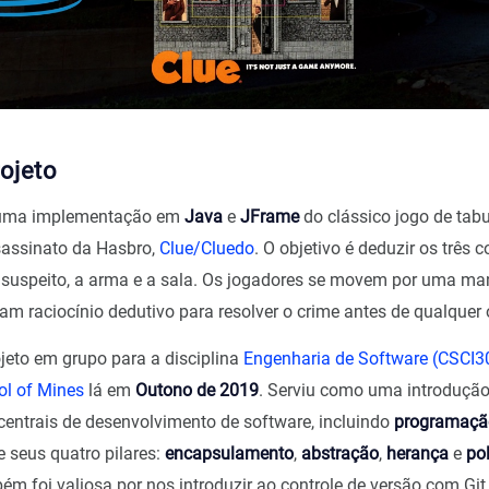
ojeto
é uma implementação em
Java
e
JFrame
do clássico jogo de tabu
sassinato da Hasbro,
Clue/Cluedo
. O objetivo é deduzir os três
 suspeito, a arma e a sala. Os jogadores se movem por uma m
am raciocínio dedutivo para resolver o crime antes de qualquer 
ojeto em grupo para a disciplina
Engenharia de Software (CSCI3
ol of Mines
lá em
Outono de 2019
. Serviu como uma introdução
 centrais de desenvolvimento de software, incluindo
programação
e seus quatro pilares:
encapsulamento
,
abstração
,
herança
e
po
ém foi valiosa por nos introduzir ao controle de versão com Git