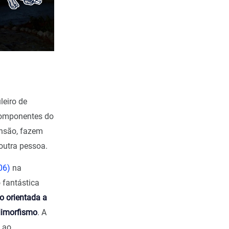
leiro de
 componentes do
ansão, fazem
outra pessoa.
06)
na
 fantástica
 orientada a
limorfismo
. A
, ao