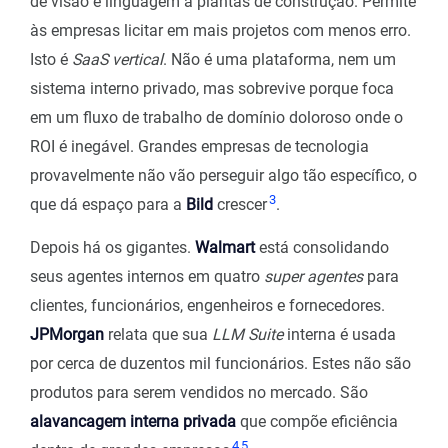
de visão e linguagem a plantas de construção. Permite
às empresas licitar em mais projetos com menos erro.
Isto é
SaaS vertical
. Não é uma plataforma, nem um
sistema interno privado, mas sobrevive porque foca
em um fluxo de trabalho de domínio doloroso onde o
ROI é inegável. Grandes empresas de tecnologia
provavelmente não vão perseguir algo tão específico, o
3
que dá espaço para a
Bild
crescer
.
Depois há os gigantes.
Walmart
está consolidando
seus agentes internos em quatro
super agentes
para
clientes, funcionários, engenheiros e fornecedores.
JPMorgan
relata que sua
LLM Suite
interna é usada
por cerca de duzentos mil funcionários. Estes não são
produtos para serem vendidos no mercado. São
alavancagem interna privada
que compõe eficiência
4
5