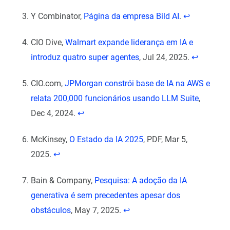
Y Combinator,
Página da empresa Bild AI
.
↩︎
CIO Dive,
Walmart expande liderança em IA e
introduz quatro super agentes
, Jul 24, 2025.
↩︎
CIO.com,
JPMorgan constrói base de IA na AWS e
relata 200,000 funcionários usando LLM Suite
,
Dec 4, 2024.
↩︎
McKinsey,
O Estado da IA 2025
, PDF, Mar 5,
2025.
↩︎
Bain & Company,
Pesquisa: A adoção da IA
generativa é sem precedentes apesar dos
obstáculos
, May 7, 2025.
↩︎