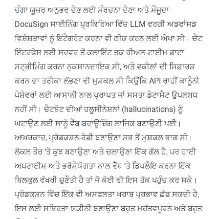
ਚੰਗਾ ਯੂਜ਼ਰ ਅਨੁਭਵ ਦੇਣ ਲਈ ਸੰਰਚਨਾ ਦੇਣਾ ਅਤੇ ਮੌਜੂਦਾ
DocuSign ਸਾਈਨਿੰਗ ਪ੍ਰਕਿਰਿਆ ਵਿੱਚ LLM ਵਰਗੀ ਅਡਵਾਂਸਡ
ਵਿਸ਼ੇਸ਼ਤਾਵਾਂ ਨੂੰ ਇੰਟੈਗਰੇਟ ਕਰਨਾ ਵੀ ਠੀਕ ਕਰਨ ਲਈ ਔਖਾ ਸੀ। ਚੈਟ
ਇੰਟਰਫੇਸ ਲਈ ਸਰਵਰ ਤੋਂ ਕਲਾਇੰਟ ਤਕ ਰੀਅਲ-ਟਾਈਮ ਡਾਟਾ
ਸਟ੍ਰੀਮਿੰਗ ਕਰਨਾ ਨੁਕਸਾਨਦਾਇਕ ਸੀ, ਅਤੇ ਵਕੀਲਾਂ ਦੀ ਸਿਫ਼ਾਰਸ਼
ਕਰਨ ਦਾ ਤਰੀਕਾ ਲੱਭਣਾ ਵੀ ਮੁਸ਼ਕਲ ਸੀ ਕਿਉਂਕਿ API ਰਾਹੀਂ ਕਾਨੂੰਨੀ
ਪੇਸ਼ੇਵਰਾਂ ਲਈ ਆਸਾਨੀ ਨਾਲ ਪ੍ਰਾਪਤ ਜਾਂ ਸਸਤਾ ਡੇਟਾਸੈਟ ਉਪਲਬਧ
ਨਹੀਂ ਸੀ। ਚੈਟਬੋਟ ਦੀਆਂ ਹਲੂਸੀਨੇਸ਼ਨਾਂ (hallucinations) ਨੂੰ
ਘਟਾਉਣ ਲਈ ਸਾਨੂੰ ਵੈੱਬ-ਬਰਾਊਜ਼ਿੰਗ ਲਾਜਿਕ ਬਣਾਉਣੀ ਪਈ।
ਆਖ਼ਰਕਾਰ, ਪ੍ਰੋਡਕਸ਼ਨ-ਰੇਡੀ ਬਣਾਉਣਾ ਸਭ ਤੋਂ ਮੁਸ਼ਕਲ ਭਾਗ ਸੀ।
ਲੋਕਲ ਤੌਰ ‘ਤੇ ਕੁਝ ਬਣਾਉਣਾ ਅਤੇ ਚਲਾਉਣਾ ਇੱਕ ਗੱਲ ਹੈ, ਪਰ ਹਾਈ
ਅਪਟਾਈਮ ਅਤੇ ਭਰੋਸੇਯੋਗਤਾ ਨਾਲ ਵੈੱਬ ‘ਤੇ ਡਿਪਲੌਇ ਕਰਨਾ ਇੱਕ
ਬਿਲਕੁਲ ਵੱਖਰੀ ਚੁਣੌਤੀ ਹੈ ਤਾਂ ਜੋ ਕੋਈ ਵੀ ਇਸ ਤੱਕ ਪਹੁੰਚ ਕਰ ਸਕੇ।
ਪ੍ਰੋਡਕਸ਼ਨ ਵਿੱਚ ਇੱਕ ਵੀ ਅਸਫਲਤਾ ਖਰਾਬ ਪ੍ਰਭਾਵ ਛੱਡ ਸਕਦੀ ਹੈ,
ਇਸ ਲਈ ਸਥਿਰਤਾ ਯਕੀਨੀ ਬਣਾਉਣਾ ਬਹੁਤ ਮਹੱਤਵਪੂਰਨ ਅਤੇ ਬਹੁਤ