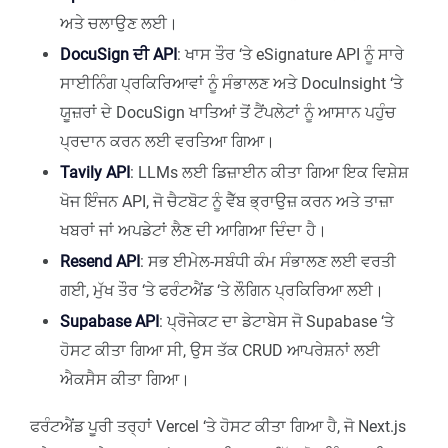
ਅਤੇ ਚਲਾਉਣ ਲਈ।
DocuSign ਦੀ API
: ਖਾਸ ਤੌਰ ‘ਤੇ eSignature API ਨੂੰ ਸਾਰੇ
ਸਾਈਨਿੰਗ ਪ੍ਰਕਿਰਿਆਵਾਂ ਨੂੰ ਸੰਭਾਲਣ ਅਤੇ DocuInsight ‘ਤੇ
ਯੂਜ਼ਰਾਂ ਦੇ DocuSign ਖਾਤਿਆਂ ਤੋਂ ਟੈਂਪਲੇਟਾਂ ਨੂੰ ਆਸਾਨ ਪਹੁੰਚ
ਪ੍ਰਦਾਨ ਕਰਨ ਲਈ ਵਰਤਿਆ ਗਿਆ।
Tavily API
: LLMs ਲਈ ਡਿਜ਼ਾਈਨ ਕੀਤਾ ਗਿਆ ਇਕ ਵਿਸ਼ੇਸ਼
ਖੋਜ ਇੰਜਨ API, ਜੋ ਚੈਟਬੋਟ ਨੂੰ ਵੈੱਬ ਭ੍ਰਾਉਜ਼ ਕਰਨ ਅਤੇ ਤਾਜ਼ਾ
ਖਬਰਾਂ ਜਾਂ ਅਪਡੇਟਾਂ ਲੈਣ ਦੀ ਆਗਿਆ ਦਿੰਦਾ ਹੈ।
Resend API
: ਸਭ ਈਮੇਲ-ਸਬੰਧੀ ਕੰਮ ਸੰਭਾਲਣ ਲਈ ਵਰਤੀ
ਗਈ, ਮੁੱਖ ਤੌਰ ‘ਤੇ ਫਰੰਟਐਂਡ ‘ਤੇ ਲੌਗਿਨ ਪ੍ਰਕਿਰਿਆ ਲਈ।
Supabase API
: ਪ੍ਰੋਜੇਕਟ ਦਾ ਡੇਟਾਬੇਸ ਜੋ Supabase ‘ਤੇ
ਹੋਸਟ ਕੀਤਾ ਗਿਆ ਸੀ, ਉਸ ਤੱਕ CRUD ਆਪਰੇਸ਼ਨਾਂ ਲਈ
ਐਕਸੈਸ ਕੀਤਾ ਗਿਆ।
ਫਰੰਟਐਂਡ ਪੂਰੀ ਤਰ੍ਹਾਂ Vercel ‘ਤੇ ਹੋਸਟ ਕੀਤਾ ਗਿਆ ਹੈ, ਜੋ Next.js