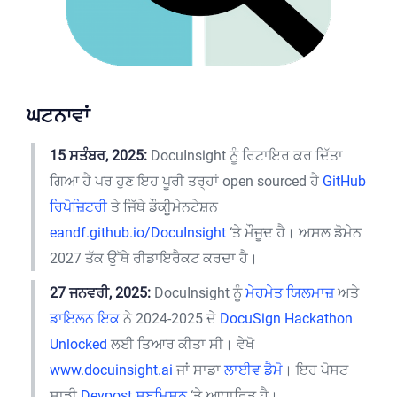
ਘਟਨਾਵਾਂ
15 ਸਤੰਬਰ, 2025:
DocuInsight ਨੂੰ ਰਿਟਾਇਰ ਕਰ ਦਿੱਤਾ
ਗਿਆ ਹੈ ਪਰ ਹੁਣ ਇਹ ਪੂਰੀ ਤਰ੍ਹਾਂ open sourced ਹੈ
GitHub
ਰਿਪੋਜ਼ਿਟਰੀ
ਤੇ ਜਿੱਥੇ ਡੌਕੀੂਮੇਨਟੇਸ਼ਨ
eandf.github.io/DocuInsight
‘ਤੇ ਮੌਜੂਦ ਹੈ। ਅਸਲ ਡੋਮੇਨ
2027 ਤੱਕ ਉੱਥੇ ਰੀਡਾਇਰੈਕਟ ਕਰਦਾ ਹੈ।
27 ਜਨਵਰੀ, 2025:
DocuInsight ਨੂੰ
ਮੇਹਮੇਤ ਯਿਲਮਾਜ਼
ਅਤੇ
ਡਾਇਲਨ ਇਕ
ਨੇ 2024-2025 ਦੇ
DocuSign Hackathon
Unlocked
ਲਈ ਤਿਆਰ ਕੀਤਾ ਸੀ। ਵੇਖੋ
www.docuinsight.ai
ਜਾਂ ਸਾਡਾ
ਲਾਈਵ ਡੈਮੋ
। ਇਹ ਪੋਸਟ
ਸਾਡੀ
Devpost ਸਬਮਿਸ਼ਨ
‘ਤੇ ਆਧਾਰਿਤ ਹੈ।