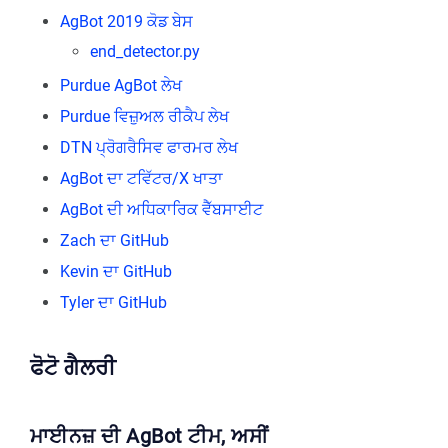
AgBot 2019 ਕੋਡ ਬੇਸ
end_detector.py
Purdue AgBot ਲੇਖ
Purdue ਵਿਜ਼ੁਅਲ ਰੀਕੈਪ ਲੇਖ
DTN ਪ੍ਰੋਗਰੈਸਿਵ ਫਾਰਮਰ ਲੇਖ
AgBot ਦਾ ਟਵਿੱਟਰ/X ਖਾਤਾ
AgBot ਦੀ ਅਧਿਕਾਰਿਕ ਵੈੱਬਸਾਈਟ
Zach ਦਾ GitHub
Kevin ਦਾ GitHub
Tyler ਦਾ GitHub
ਫੋਟੋ ਗੈਲਰੀ
ਮਾਈਨਜ਼ ਦੀ AgBot ਟੀਮ, ਅਸੀਂ