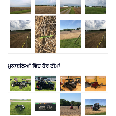
ਮੁਕਾਬਲਿਆਂ ਵਿੱਚ ਹੋਰ ਟੀਮਾਂ