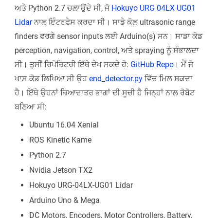
ਅਤੇ Python 2.7 ਚਲਾਉਂਦੇ ਸੀ, ਜੋ
Hokuyo URG 04LX UG01
Lidar
ਨਾਲ ਇੰਟਰਫੇਸ ਕਰਦਾ ਸੀ। ਸਾਡੇ ਕੋਲ ultrasonic range
finders ਵਰਗੇ sensor inputs ਲਈ Arduino(s) ਸਨ। ਸਾਡਾ ਕੋਡ
perception, navigation, control, ਅਤੇ spraying ਨੂੰ ਸੰਭਾਲਦਾ
ਸੀ। ਤੁਸੀਂ ਰਿਪੋਜ਼ਿਟਰੀ ਇੱਥੇ ਦੇਖ ਸਕਦੇ ਹੋ:
GitHub Repo
। ਮੈਂ ਜੋ
ਖਾਸ ਕੋਡ ਲਿਖਿਆ ਸੀ ਉਹ
end_detector.py
ਵਿੱਚ ਮਿਲ ਸਕਦਾ
ਹੈ। ਇੱਥੇ ਉਹਨਾਂ ਜ਼ਿਆਦਾਤਰ ਭਾਗਾਂ ਦੀ ਸੂਚੀ ਹੈ ਜਿਨ੍ਹਾਂ ਨਾਲ ਰੋਬੋਟ
ਬਣਿਆ ਸੀ:
Ubuntu 16.04 Xenial
ROS Kinetic Kame
Python 2.7
Nvidia Jetson TX2
Hokuyo URG-04LX-UG01 Lidar
Arduino Uno & Mega
DC Motors, Encoders, Motor Controllers, Battery,