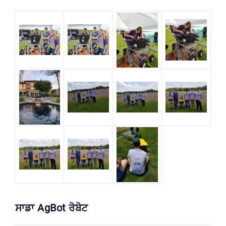
ਸਾਡਾ AgBot ਰੋਬੋਟ