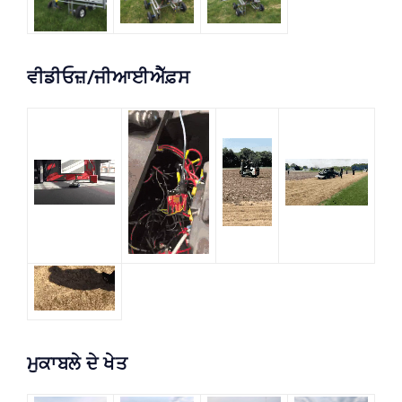
ਵੀਡੀਓਜ਼/ਜੀਆਈਐੱਫ਼ਸ
ਮੁਕਾਬਲੇ ਦੇ ਖੇਤ