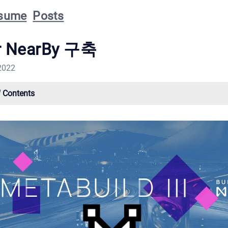
sume
Posts
r NearBy 구축
2022
f Contents