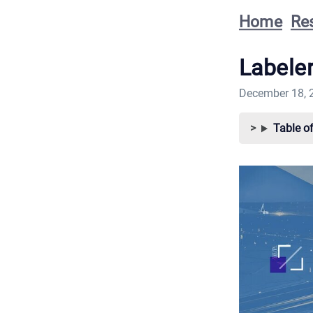
Home
Re
Labele
December 18, 
Table o