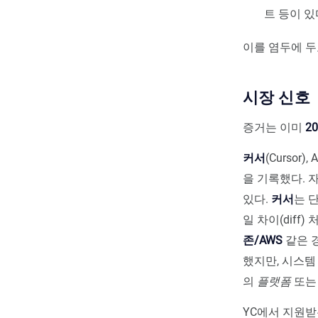
트 등이 있
이를 염두에 두
시장 신호
증거는 이미
2
커서
(Cursor
을 기록했다. 
있다.
커서
는 
일 차이(diff
존/AWS
같은 
했지만, 시스템
의
플랫폼
또
YC에서 지원