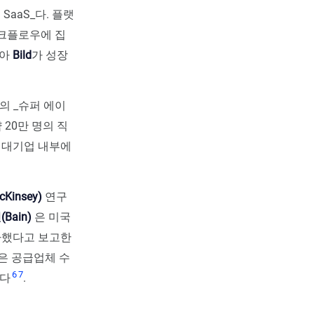
aaS_다. 플랫
워크플로우에 집
낮아
Bild
가 성장
개의 _슈퍼 에이
 20만 명의 직
 대기업 내부에
Kinsey)
연구
Bain)
은 미국
증가했다고 보고한
들은 공급업체 수
6
7
된다
.