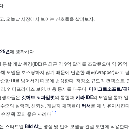
다.
고, 오늘날 시장에서 보이는 신호들을 살펴보자.
025년
에 명확하다.
), AI 통합 개발 환경(IDE)은 최근 약 9억 달러를 조달했으며 약 9
자체 모델을 호스팅하지 않기 때문에 단순한 래퍼(wrapper)라고
단순한 UI를 넘어서기 때문에 번성한다. 저장소 규모의 컨텍스트, 
) 처리, 엔터프라이즈 보안, 비용 통제를 다룬다.
마이크로소프트/깃
경쟁자들은
깃허브 코파일럿
의 통합과
키라 IDE
의 도입을 통해 
 수준의 실행력, 신뢰성, 개발자 채택률이
커서
를 계속 유지시킨다
1
2
는
수직
쪽 끝의 좋은 사례다
.
받은 스타트업
Bild AI
는 영상 및 언어 모델을 건설 도면에 적용한다.