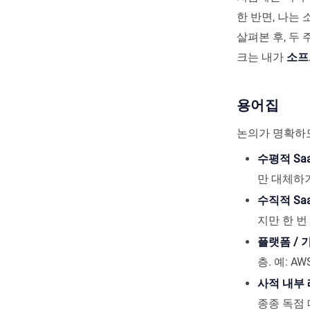
한 반면, 나는
살펴본 후, 두
크는 내가
소프
용어집
논의가 명확하도
수평적 Saa
만 대체하
수직적 Saa
지만 한 번
플랫폼 / 
층. 예: A
사적 내부
종종 독점