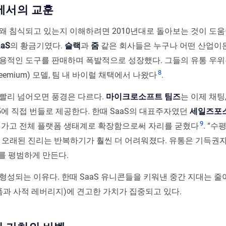
대에서의 교훈
왜 침식되고 있는지 이해하려면 2010년대로 돌아보는 것이 도움이
aS
의 황금기였다.
슬랙
과
줌
같은 회사들은 누구나 어떤 산업이든
용적인 도구를 판매하며 폭발적으로 성장했다. 그들의 유통 우위
8
reemium) 모델, 팀 내 바이럴 채택에서 나왔다
.
빨리 넘어오면 풍경은 다르다.
마이크로소프트 팀즈
는 이제 채팅,
 365에 직접 번들로 제공한다. 한때 SaaS의 대표주자였던
세일즈포
9
어가고 전체 플랫폼 생태계로 확장함으로써 자리를 굳혔다
. “
 오래된 진리는 반복하기가 훨씬 더 어려워졌다. 유통은 기득권
제를 평범하게 만든다.
형성되는 이유다. 한때 SaaS 유니콘들을 키워낸 중간 지대는 줄
폼과 사적 레버리지)에 견고한 가치가 집중되고 있다.