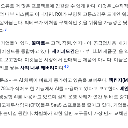
 오류로 더 많은 프로젝트에 입찰할 수 있게 한다. 이것은 _수직적 S
적 내부 시스템도 아니지만, ROI가 분명한 고통스러운 도메인 
 살아남는다. 빅테크가 이처럼 구체적인 것을 뒤쫓을 가능성은 
3
는다
.
 기업들이 있다.
월마트
는 고객, 직원, 엔지니어, 공급업체용 네 
에이전트를 통합하고 있다.
제이피모건
은 내부 _LLM 제품군_을 약
 보고한다. 이것들은 시장에서 판매되는 제품이 아니다. 이들은
4
5
복리로 쌓는
사적 내부 레버리지
다
.
문조사는 AI 채택이 빠르게 증가하고 있음을 보여준다.
맥킨지(Mc
 78%가 적어도 한 기능에서 AI를 사용하고 있다고 보고한다.
베인(
 생성형 AI를 사용하고 있으며 실제 운영 사례가 연간 두 배로 
 최고재무책임자(CFO)들은 SaaS 스프로울을 줄이고 있다. 기업
I를 높이길 원한다. 차별화가 약한 일반 도구들이 가장 먼저 교체