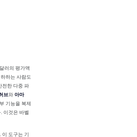
9억 달러의 평가액
 폄하하는 사람도
안전한 다중 파
허브
와
아마
일부 기능을 복제
. 이것은 바벨
 이 도구는 기