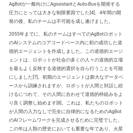
AgBotが一般向けにAgssistantとAuto-Busを開発する
圧力にとっては大きな制限要因でした[4]。4年間の開
発の後、私のチームは不可能を成し遂げました。
2055年までに、私のチームはすべてのAgBotロボット
のAIシステムのコアコードベース内に初の成功した道
徳的エージェントを作成しました。この道徳的エージ
ェントは、ロボットが社会の多くの人々の道徳的立場
を最もよく反映する道徳的選択を自ら行うことを可能
にしました[7]。初期のエージェントは膨大なデータベ
ースから訓練されますが、ロボットが人間と対話し続
けるにつれて、その人間に合わせて道徳的枠組みをよ
り良く調整し始めます[8]。これは、私たちのロボット
が人間の入力なしで完全に自律的になるためのAgBot
のAIフレームワークを完成させるために完璧でした。
この年は人類の歴史においても重要な年であり、火星