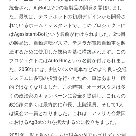
統合され、AgBotは2つの新製品の開発を開始しまし
た。最初は、テスラボットの初期デザインから開発さ
れているホームアシスタントで、このプロジェクトに
はAgssistant-Botという名前が付けられました。2つ目
の製品は、自動運転バスで、テスラが電気自動車を製
造するために使用した技術を基に構築されます。この
プロジェクトにはAuto-Busという名前が付けられまし
た。2050年には、州がバスや電車などのより良い交通
システムに多額の投資を行ったため、車はあまり一般
的ではなくなりました。この時期、オーガスタスは多
くの政治家のキャンペーンに資金を提供し、これらの
政治家の多くは最終的に市長、上院議員、そして1人
は議会の一員となりました。これは、アメリカ合衆国
におけるAgBotの力を拡大するのに役立ちました。
2051年、私と私のチームは現在のAIアルゴリズムの制