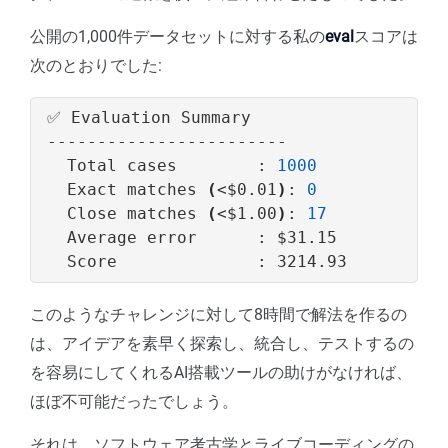
公開の1,000件データセットに対する私の
eval
スコアは
次のとおりでした:
  Total cases        : 
1000
  Exact matches 
(
<
$0
.01
)
: 
0
  Close matches 
(
<
$1
.00
)
: 
17
  Average error      : 
$31
このようなチャレンジに対して8時間で解法を作るの
は、アイデアを素早く探索し、統合し、テストするの
を容易にしてくれるAI搭載ツールの助けがなければ、
ほぼ不可能だったでしょう。
それは、ソフトウェア考古学とライブコーディングの