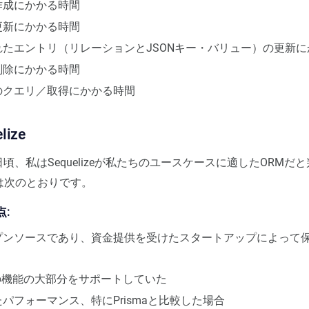
作成にかかる時間
更新にかかる時間
れたエントリ（リレーションとJSONキー・バリュー）の更新に
削除にかかる時間
のクエリ／取得にかかる時間
lize
5日頃、私はSequelizeが私たちのユースケースに適したORMだ
は次のとおりです。
点:
プンソースであり、資金提供を受けたスタートアップによって
resの機能の大部分をサポートしていた
パフォーマンス、特にPrismaと比較した場合