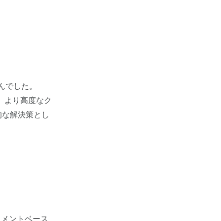
せんでした。
と、より高度なク
的な解決策とし
キュメントベース