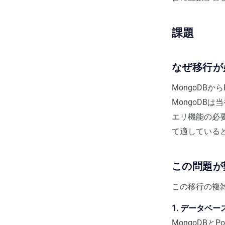
課題
なぜ移行が
MongoDB
MongoDB
エリ機能の必要
て適している
この問題が
この移行の複
1. データベ
MongoDBと