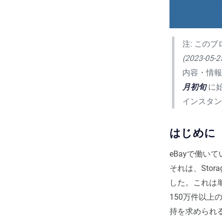
注: この
(2023-05-2
内容・情
月初旬
に
インスタ
はじめに
eBayで働
それは、Stora
した。これは
150万件以
持を求められ