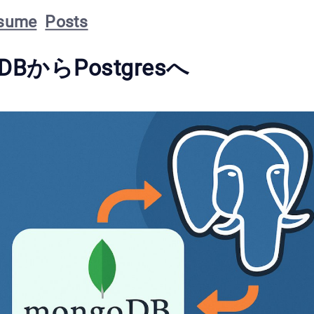
sume
Posts
DBからPostgresへ