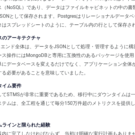
ス（NoSQL）であり、データはファイルキャビネットの中の書
SONとして保存されます。Postgresはリレーショナルデータベ
タはスプレッドシートのように、テーブル内の行として保存さ
ースのアーキテクチャ
クエンド全体は、データをJSONとして処理・管理するように
ス操作にはMongoDBと専用に互換性のあるパッケージを使
単にデータベースを変えるだけでなく、アプリケーション全体
する必要があることを意味していました。
ンタイム要件
してSTMSが非常に重要であるため、移行中にダウンタイムは
ステムは、全工程を通じて毎分150万件超のメトリクスを提供
イムラインと限られた経験
以内に完了しなければならず、当初は明確な実行計画もありま