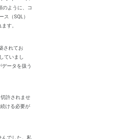
類のように、コ
ース（SQL）
れます。
構築されてお
用していまし
がデータを扱う
一切許されませ
し続ける必要が
せんでした。私