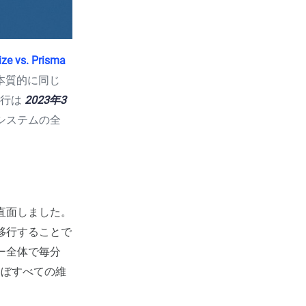
ize vs. Prisma
本質的に同じ
移行は
2023年3
Bシステムの全
直面しました。
esへ移行することで
ー全体で毎分
ほぼすべての維