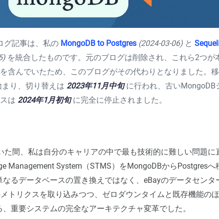
ブログ記事は、私の
MongoDB to Postgres
(2024-03-06)
と
Sequel
5)
を統合したものです。元のブログは削除され、これら2つが
報を含んでいたため、このブログがその代わりとなりました。
始まり、切り替えは
2023年11月中旬
に行われ、古いMongoD
ンスは
2024年1月初旬
に完全に停止されました。
いていた間、私は自分のキャリアの中で最も技術的に難しい問題に
ge Management System（STMS）をMongoDBからPostgr
単なるデータベースの置き換えではなく、eBayのデータセンタ
上のメトリクスを取り込みつつ、ゼロダウンタイムと既存機能の
る、重要システムの完全なアーキテクチャ変革でした。