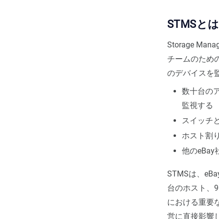
STMSと
Storage Mana
チームのため
のデバイスを
数十台の
監視する
スイッチ
ホスト割
他のeBa
STMSは、e
台のホスト、9
における重要
営に直接影響