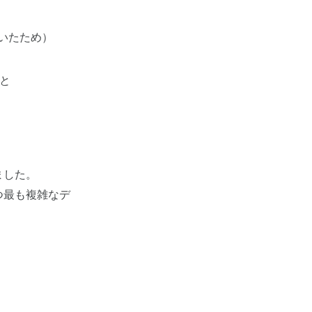
れていたため）
こと
みました。
かつ最も複雑なデ