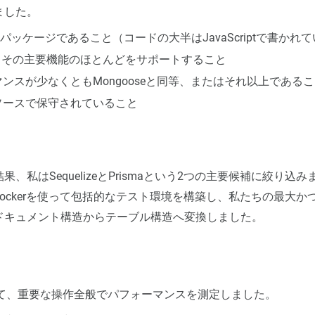
ました。
riptパッケージであること（コードの大半はJavaScriptで書か
resとその主要機能のほとんどをサポートすること
ンスが少なくともMongooseと同等、またはそれ以上である
ソースで保守されていること
、私はSequelizeとPrismaという2つの主要候補に絞り込
s用にDockerを使って包括的なテスト環境を構築し、私たちの最大
ドキュメント構造からテーブル構造へ変換しました。
いて、重要な操作全般でパフォーマンスを測定しました。