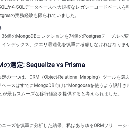
SQLからSQLデータベースへ大規模なレガシーコードベースを
stgresの実務経験も限られていました。
さ
6個のMongoDBコレクションを74個のPostgresテーブル
、インデックス、クエリ最適化を慎重に考慮しなければなりま
選定: Sequelize vs Prisma
の一つは、ORM（Object-Relational Mapping）ツール
ベースはすでにMongoDB向けにMongooseを使うよう設計
ことが最もスムーズな移行経路を提供すると考えられました。
のニーズを慎重に分析した結果、私はあらゆるORMソリューシ