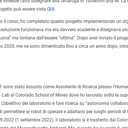
e avrebbe fatto disegnare alla tartaruga in TurtleSim una M. La 
rogetto può essere vista
QUI
.
 il corso, ho completato questo progetto implementando un alg
 soluzione funzionava ma era davvero scadente e disegnava un
na” ma lontana dall’essere “ottima”. Dopo aver inviato il proget
io 2020, me ne sono dimenticato fino a circa un anno dopo, into
1 sono stato assunto come Assistente di Ricerca presso l’Huma
 Lab al Colorado School of Mines dove ho lavorato sotto la supe
L’obiettivo del laboratorio è fare ricerca su “autonomia collabor
 di permettere ai robot di operare e adattarsi per lunghi periodi di
09-2022 (1 settembre 2022), il laboratorio si è trasferito dal Col