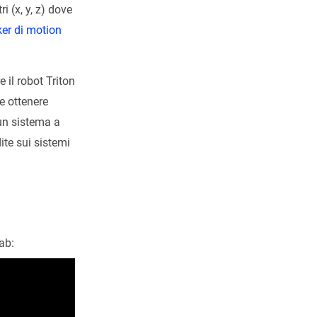
 (x, y, z) dove
er di motion
 il robot Triton
e ottenere
 un sistema a
ite sui sistemi
ab: