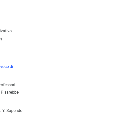
 e(t) dt + K_d \frac{de(t)}{dt}
ivativo.
).
a
voce di
rofessori
 P, sarebbe
 e Y. Sapendo