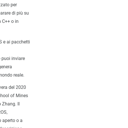
izzato per
arare di più su
n C++ o in
 e ai pacchetti
 puoi inviare
genera
mondo reale.
vera del 2020
hool of Mines
o Zhang. Il
ROS,
 aperto o a