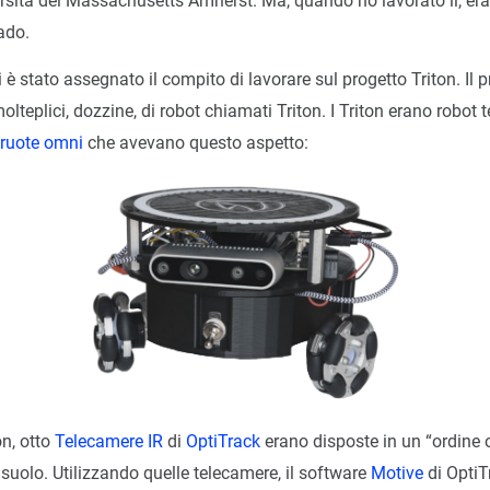
ersità del Massachusetts Amherst. Ma, quando ho lavorato lì, er
rado.
 è stato assegnato il compito di lavorare sul progetto Triton. Il p
lteplici, dozzine, di robot chiamati Triton. I Triton erano robot te
ruote omni
che avevano questo aspetto:
on, otto
Telecamere IR
di
OptiTrack
erano disposte in un “ordine 
 suolo. Utilizzando quelle telecamere, il software
Motive
di OptiT