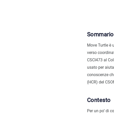
Sommario
Move Turtle è 
verso coordinat
CSCI473 al Col
usato per aiuta
conoscenze che
(HCR) del CSO
Contesto
Per un po’ di c