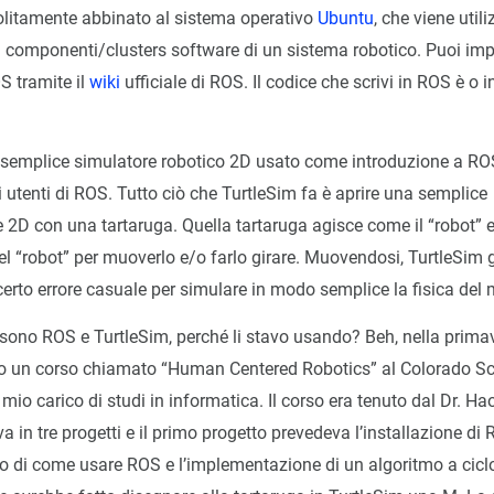
olitamente abbinato al sistema operativo
Ubuntu
, che viene util
i componenti/clusters software di un sistema robotico. Puoi imp
 tramite il
wiki
ufficiale di ROS. Il codice che scrivi in ROS è o i
semplice simulatore robotico 2D usato come introduzione a ROS
 utenti di ROS. Tutto ciò che TurtleSim fa è aprire una semplice
 2D con una tartaruga. Quella tartaruga agisce come il “robot” e
l “robot” per muoverlo e/o farlo girare. Muovendosi, TurtleSim 
rto errore casuale per simulare in modo semplice la fisica del 
ono ROS e TurtleSim, perché li stavo usando? Beh, nella prima
o un corso chiamato “Human Centered Robotics” al Colorado Sc
mio carico di studi in informatica. Il corso era tenuto dal Dr. Ha
a in tre progetti e il primo progetto prevedeva l’installazione di 
o di come usare ROS e l’implementazione di un algoritmo a ciclo