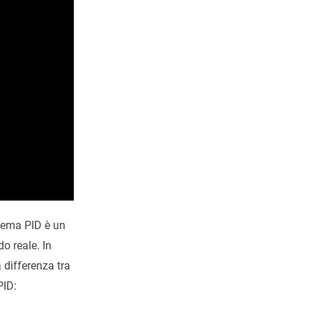
stema PID è un
o reale. In
 differenza tra
PID: