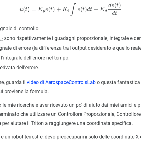
(
)
u(t) = K_p e(t) + K_i \int
d
e
t
∫
(
)
=
(
)
+
(
)
+
u
t
K
e
t
K
e
t
d
t
K
p
i
d
d
t
egnale di controllo.
_d
sono rispettivamente i guadagni proporzionale, integrale e der
K
d
gnale di errore (la differenza tra l’output desiderato e quello reale
l’integrale dell’errore nel tempo.
t)}
erivata dell’errore.
re, guarda il
video di AerospaceControlsLab
o questa fantastic
i proviene la formula.
 le mie ricerche e aver ricevuto un po’ di aiuto dai miei amici e p
eterminato che utilizzare un Controllore Proporzionale, Controllore
re per aiutare il Triton a raggiungere una coordinata specifica.
n è un robot terrestre, devo preoccuparmi solo delle coordinate X