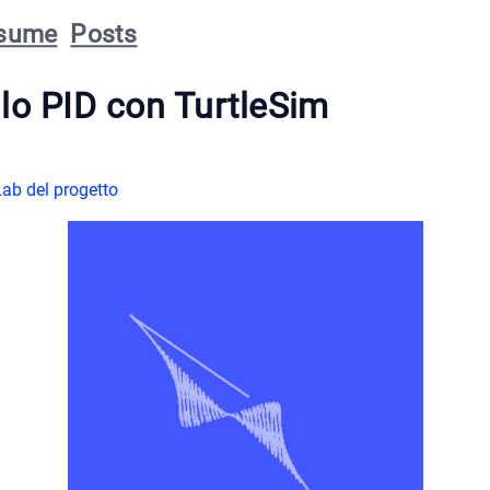
sume
Posts
lo PID con TurtleSim
Lab del progetto