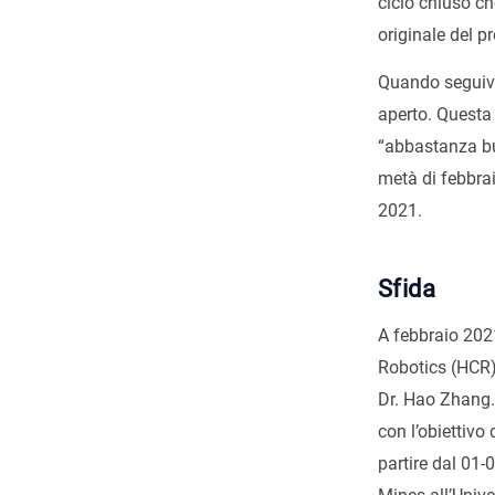
ciclo chiuso ch
originale del p
Quando seguivo
aperto. Questa
“abbastanza buo
metà di febbra
2021.
Sfida
A febbraio 202
Robotics (HCR)
Dr. Hao Zhang. 
con l’obiettivo
partire dal 01-