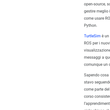
open-source, s
gestire meglio 
come usare ROS
Python.
TurtleSim
è un 
ROS per i nuovi
visualizzazione
messaggi a que
comunque un ce
Sapendo cosa s
stavo seguend
come parte del 
corso consistev
l’apprendiment