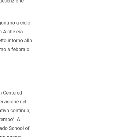
descrizione
oritmo a ciclo
a A che era
to intorno alla
rno a febbraio
n Centered
rvisione del
ativa continua,
 tempo”. A
orado School of