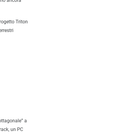
ano ancora
rogetto Triton
rrestri
ottagonale” a
rack, un PC