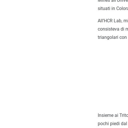
Mines all’Univ
situati in Colo
All’HCR Lab, mi
consisteva di mo
triangolari con
Insieme ai Trit
pochi piedi dal