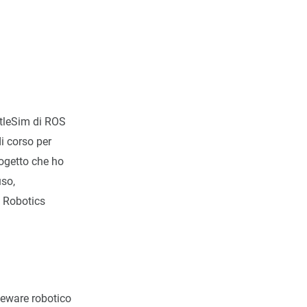
rtleSim di ROS
i corso per
ogetto che ho
uso,
d Robotics
leware robotico