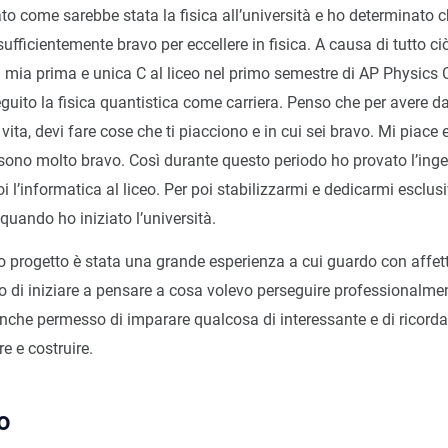
o come sarebbe stata la fisica all’università e ho determinato 
ficientemente bravo per eccellere in fisica. A causa di tutto ciò
 mia prima e unica C al liceo nel primo semestre di AP Physics C
guito la fisica quantistica come carriera. Penso che per avere d
vita, devi fare cose che ti piacciono e in cui sei bravo. Mi piace e
 sono molto bravo. Così durante questo periodo ho provato l’ing
 l’informatica al liceo. Per poi stabilizzarmi e dedicarmi esclu
 quando ho iniziato l’università.
o progetto è stata una grande esperienza a cui guardo con affet
 di iniziare a pensare a cosa volevo perseguire professionalme
anche permesso di imparare qualcosa di interessante e di ricord
e e costruire.
o