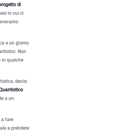
progetto di
si in cui ci
e avevamo
ica e un giorno
ntistici. Non
 in qualche
istica, decisi
Quantistico
te a un
 a fare
cale a prendere