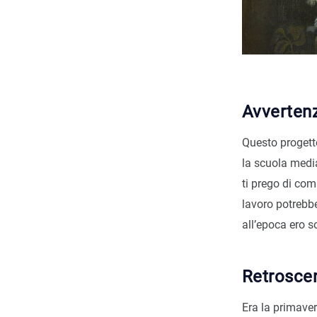
Avverten
Questo progett
la scuola media
ti prego di com
lavoro potrebb
all’epoca ero s
Retrosce
Era la primaver