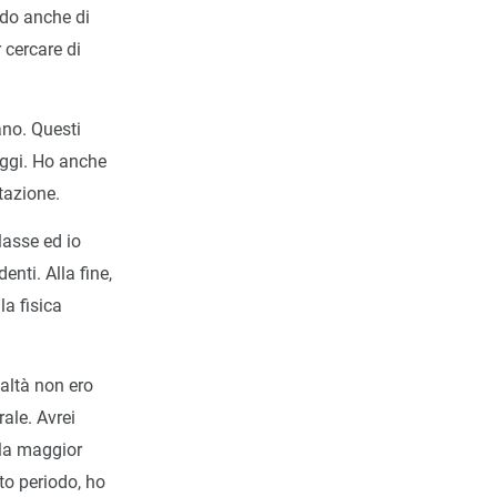
ordo anche di
 cercare di
ano. Questi
oggi. Ho anche
tazione.
lasse ed io
enti. Alla fine,
la fisica
ealtà non ero
rale. Avrei
 la maggior
to periodo, ho