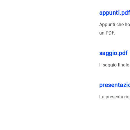
appunti.pd
Appunti che ho
un PDF.
saggio.pdf
Il saggio final
presentazi
La presentazio