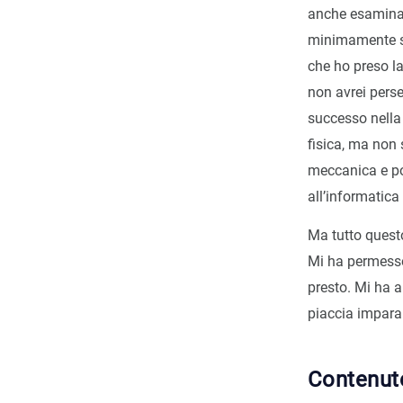
anche esaminat
minimamente suf
che ho preso la
non avrei perse
successo nella 
fisica, ma non
meccanica e poi
all’informatica
Ma tutto quest
Mi ha permesso
presto. Mi ha 
piaccia imparar
Contenut