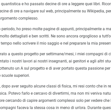
ca quantistica e ho passato decine di ore a leggere quei libri. Ric
cine di ore a navigare sul web, principalmente su Wikipedia, per
 argomento complesso.
 periodo, ho preso molte pagine di appunti, principalmente a m
olto dettagliati e ben scritti. Ne sono ancora orgoglioso a tutt’
 tempo nello scrivere il mio saggio e nel preparare la mia presen
rato a questo progetto per settimane/mesi, i miei compagni di c
to i nostri lavori ai nostri insegnanti, ai genitori e agli altri stud
 ottenuto un A sul progetto e di aver portato questa passione per 
e scuole superiori.
o, dopo aver seguito alcune classi di fisica, mi resi conto che in r
isica. Potevo farlo e cercavo di divertirmi, ma non mi veniva natu
 ore cercando di capire argomenti complessi solo per vedere che
 compagni faceva la stessa cosa in meno di un’ora. Durante ques