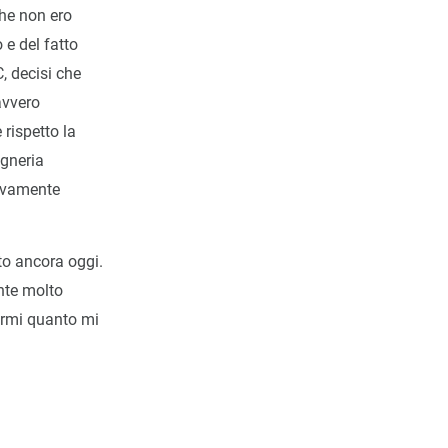
che non ero
 e del fatto
, decisi che
avvero
 rispetto la
egneria
sivamente
to ancora oggi.
nte molto
armi quanto mi