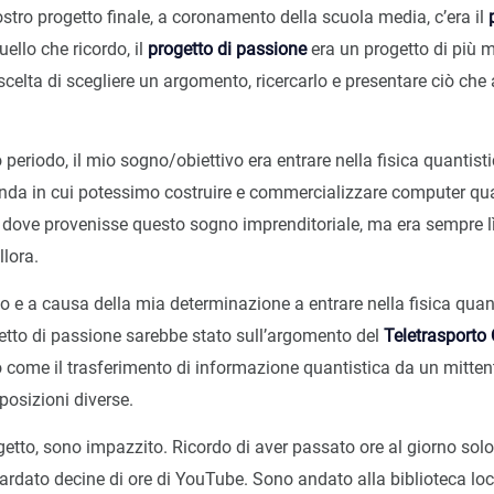
ostro progetto finale, a coronamento della scuola media, c’era il
uello che ricordo, il
progetto di passione
era un progetto di più me
scelta di scegliere un argomento, ricercarlo e presentare ciò ch
periodo, il mio sogno/obiettivo era entrare nella fisica quantist
enda in cui potessimo costruire e commercializzare computer qua
 dove provenisse questo sogno imprenditoriale, ma era sempre lì
lora.
e a causa della mia determinazione a entrare nella fisica quant
getto di passione sarebbe stato sull’argomento del
Teletrasporto 
 come il trasferimento di informazione quantistica da un mitten
 posizioni diverse.
etto, sono impazzito. Ricordo di aver passato ore al giorno solo
ardato decine di ore di YouTube. Sono andato alla biblioteca lo