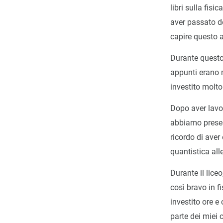
libri sulla fisi
aver passato de
capire questo
Durante questo
appunti erano m
investito molto
Dopo aver lavo
abbiamo presenta
ricordo di aver
quantistica all
Durante il lice
così bravo in f
investito ore e
parte dei miei