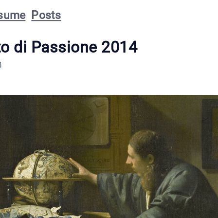
sume
Posts
to di Passione 2014
4