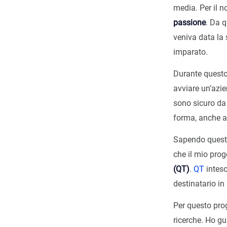
media. Per il n
passione
. Da q
veniva data la 
imparato.
Durante questo 
avviare un’azi
sono sicuro da
forma, anche al
Sapendo questo 
che il mio pro
(QT)
.
QT
inteso
destinatario in
Per questo prog
ricerche. Ho gu