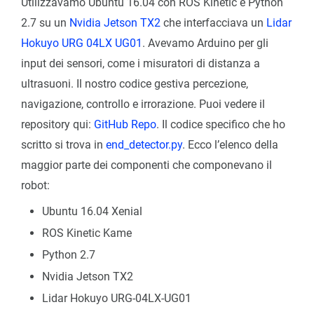
Utilizzavamo Ubuntu 16.04 con ROS Kinetic e Python
2.7 su un
Nvidia Jetson TX2
che interfacciava un
Lidar
Hokuyo URG 04LX UG01
. Avevamo Arduino per gli
input dei sensori, come i misuratori di distanza a
ultrasuoni. Il nostro codice gestiva percezione,
navigazione, controllo e irrorazione. Puoi vedere il
repository qui:
GitHub Repo
. Il codice specifico che ho
scritto si trova in
end_detector.py
. Ecco l’elenco della
maggior parte dei componenti che componevano il
robot:
Ubuntu 16.04 Xenial
ROS Kinetic Kame
Python 2.7
Nvidia Jetson TX2
Lidar Hokuyo URG-04LX-UG01