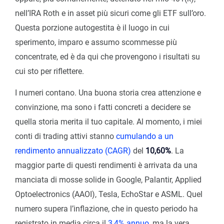
nell’IRA Roth e in asset più sicuri come gli ETF sull’oro.
Questa porzione autogestita è il luogo in cui
sperimento, imparo e assumo scommesse più
concentrate, ed è da qui che provengono i risultati su
cui sto per riflettere.
I numeri contano. Una buona storia crea attenzione e
convinzione, ma sono i fatti concreti a decidere se
quella storia merita il tuo capitale. Al momento, i miei
conti di trading attivi stanno
cumulando a un
rendimento annualizzato (CAGR)
del
10,60%
. La
maggior parte di questi rendimenti è arrivata da una
manciata di mosse solide in Google, Palantir, Applied
Optoelectronics (AAOI), Tesla, EchoStar e ASML. Quel
numero supera l’inflazione, che in questo periodo ha
registrato in media circa il
3,4% annuo
, ma la vera