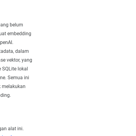
 yang belum
buat embedding
penAI.
tadata, dalam
se vektor, yang
 SQLite lokal
ne. Semua ini
k melakukan
ding.
n alat ini.