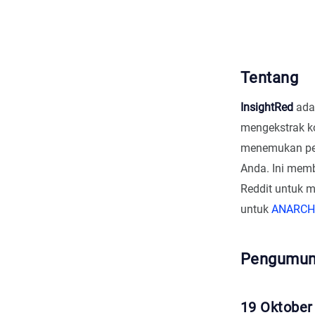
Tentang
InsightRed
adal
mengekstrak ko
menemukan pen
Anda. Ini memb
Reddit untuk 
untuk
ANARCH
Pengumu
19 Oktober