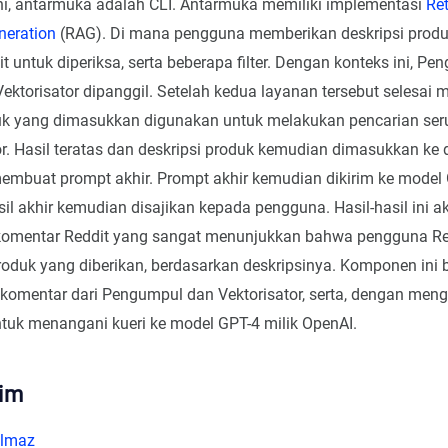
ni, antarmuka adalah CLI. Antarmuka memiliki implementasi
Ret
eration
(RAG). Di mana pengguna memberikan deskripsi produ
t untuk diperiksa, serta beberapa filter. Dengan konteks ini, P
 Vektorisator dipanggil. Setelah kedua layanan tersebut selesai
duk yang dimasukkan digunakan untuk melakukan pencarian ser
r. Hasil teratas dan deskripsi produk kemudian dimasukkan ke
mbuat prompt akhir. Prompt akhir kemudian dikirim ke model 
il akhir kemudian disajikan kepada pengguna. Hasil-hasil ini 
komentar Reddit yang sangat menunjukkan bahwa pengguna Re
produk yang diberikan, berdasarkan deskripsinya. Komponen ini 
omentar dari Pengumpul dan Vektorisator, serta, dengan me
tuk menangani kueri ke model GPT-4 milik OpenAI.
im
ilmaz