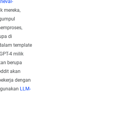
rieval-
k mereka,
engumpul
 memproses,
upa di
 dalam template
GPT-4 milik
akan berupa
ddit akan
bekerja dengan
nggunakan
LLM-