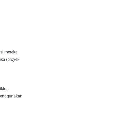
usi mereka
uka (proyek
iklus
 menggunakan