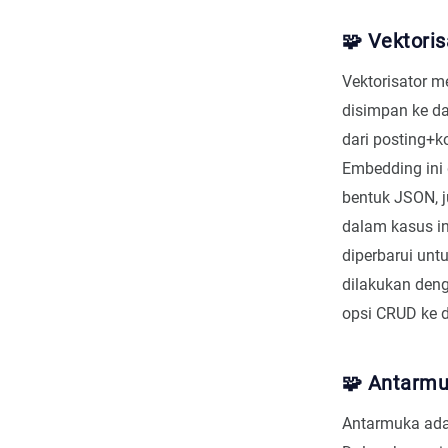
🧩 Vektoris
Vektorisator 
disimpan ke d
dari posting+
Embedding ini 
bentuk JSON, j
dalam kasus i
diperbarui un
dilakukan den
opsi CRUD ke 
🧩 Antarm
Antarmuka adal