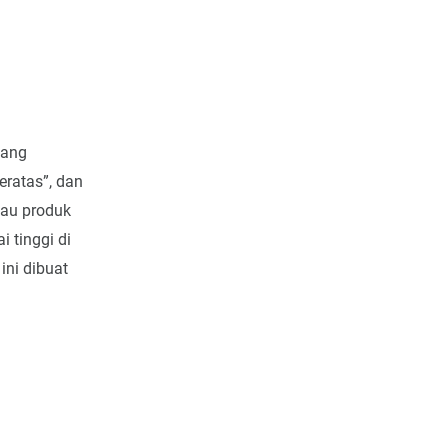
ang
eratas”, dan
tau produk
 tinggi di
ni dibuat