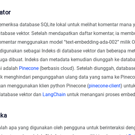
ator
memeriksa database SQLite lokal untuk melihat komentar mana
atabase vektor. Setelah mendapatkan daftar komentar, ia mem
komentar menggunakan model “text-embedding-ada-002” milik O
digunakan sebagai Indeks di database vektor dan beberapa me
uga dibuat. Indeks dan metadata kemudian diunggah ke databa
ni adalah
Pinecone
(berbasis cloud). Setelah diunggah, database
tuk menghindari pengunggahan ulang data yang sama ke Pineco
gan menggunakan klien python Pinecone (
pinecone-client
) untu
database vektor dan
LangChain
untuk menangani proses embed
uka
ah apa yang digunakan oleh pengguna untuk berinteraksi denga