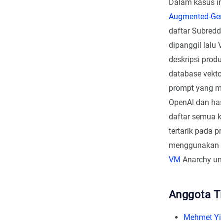
Dalam kasus i
Augmented-Gen
daftar Subreddi
dipanggil lalu
deskripsi pro
database vekto
prompt yang me
OpenAI dan has
daftar semua 
tertarik pada 
menggunakan k
VM
Anarchy un
Anggota T
Mehmet Y