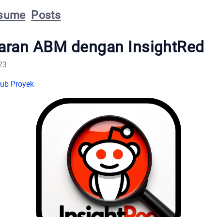
sume
Posts
ran ABM dengan InsightRed
23
Hub Proyek