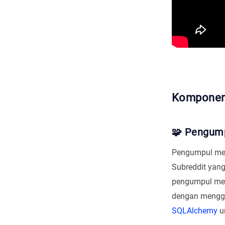
Komponen
🧩 Pengum
Pengumpul meng
Subreddit yan
pengumpul men
dengan mengg
SQLAlchemy
u