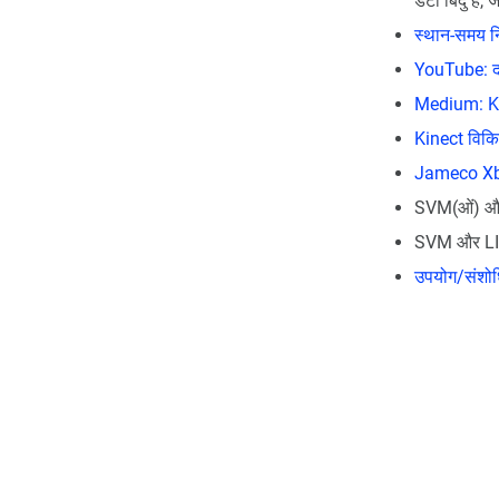
डेटा बिंदु हैं,
स्थान-समय न
YouTube: द K
Medium: Kin
Kinect विकिप
Jameco Xb
SVM(ओं) और 
SVM और LIB
उपयोग/संशोधि