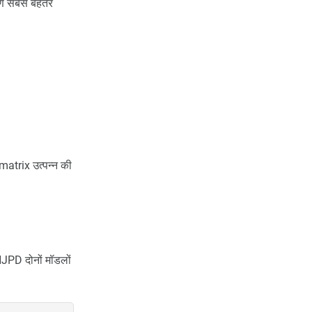
ण सबसे बेहतर
matrix उत्पन्न की
HJPD दोनों मॉडलों