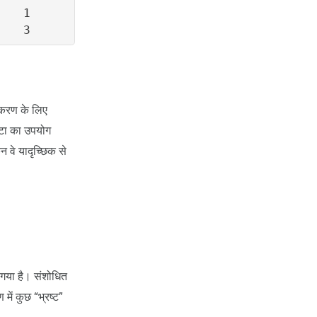
   1

ीकरण के लिए
ेटा का उपयोग
न वे यादृच्छिक से
गया है। संशोधित
ें कुछ “भ्रष्ट”