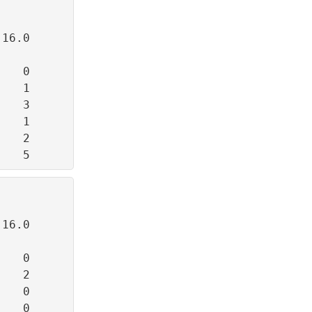
16.0

   0

   1

   3

   1

   2

16.0

   0

   2

   0

   0
