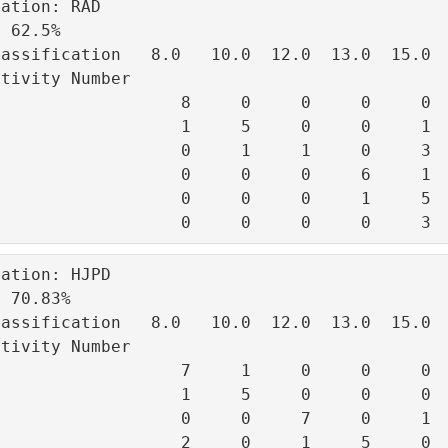
ation: RAD

 62.5%

assification   8.0   10.0  12.0  13.0  15.0  
tivity Number

                  8     0     0     0     0  
                  1     5     0     0     1  
                  0     1     1     0     3  
                  0     0     0     6     1  
                  0     0     0     1     5  
ation: HJPD

 70.83%

assification   8.0   10.0  12.0  13.0  15.0  
tivity Number

                  7     1     0     0     0  
                  1     5     0     0     0  
                  0     0     7     0     1  
                  2     0     1     5     0  