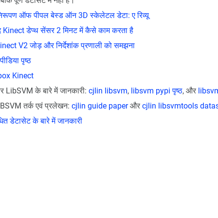
 जबकि पूर्ण डेटासेट में नहीं हैं।
िरूपण ऑफ पीपल बेस्ड ऑन 3D स्केलेटल डेटा: ए रिव्यू
inect डेप्थ सेंसर 2 मिनट में कैसे काम करता है
ect V2 जोड़ और निर्देशांक प्रणाली को समझना
ीडिया पृष्ठ
ox Kinect
LibSVM के बारे में जानकारी:
cjlin libsvm
,
libsvm pypi पृष्ठ
, और
libsv
SVM तर्क एवं प्रलेखन:
cjlin guide paper
और
cjlin libsvmtools data
त डेटासेट के बारे में जानकारी