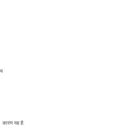
मय
 कारण यह है: