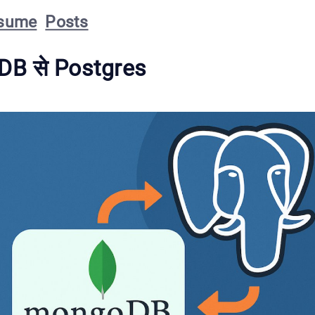
sume
Posts
B से Postgres