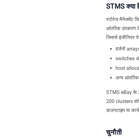
STMS क्या ह
स्टोरेज मैनेजमेंट
आंतरिक उपकरण के र
जिससे इंजीनियर ये
दर्जनों arra
switches और
host allocat
अन्य आंतरिक 
STMS eBay के 3 
200 clusters को स
डाउनटाइम या कार्य
चुनौती