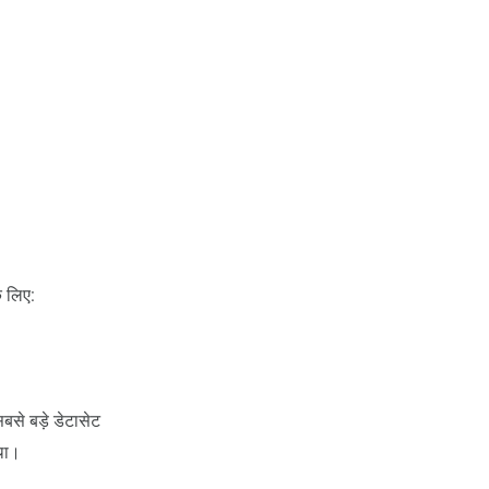
े लिए:
से बड़े डेटासेट
था।