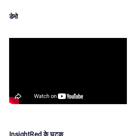
डेमो
InsightRed के घटक