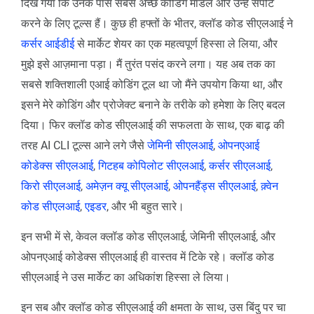
दिख गया कि उनके पास सबसे अच्छे कोडिंग मॉडल और उन्हें सपोर्ट
करने के लिए टूल्स हैं। कुछ ही हफ्तों के भीतर, क्लॉड कोड सीएलआई ने
कर्सर आईडीई
से मार्केट शेयर का एक महत्वपूर्ण हिस्सा ले लिया, और
मुझे इसे आज़माना पड़ा। मैं तुरंत पसंद करने लगा। यह अब तक का
सबसे शक्तिशाली एआई कोडिंग टूल था जो मैंने उपयोग किया था, और
इसने मेरे कोडिंग और प्रोजेक्ट बनाने के तरीके को हमेशा के लिए बदल
दिया। फिर क्लॉड कोड सीएलआई की सफलता के साथ, एक बाढ़ की
तरह AI CLI टूल्स आने लगे जैसे
जेमिनी सीएलआई
,
ओपनएआई
कोडेक्स सीएलआई
,
गिटहब कोपिलोट सीएलआई
,
कर्सर सीएलआई
,
किरो सीएलआई
,
अमेज़न क्यू सीएलआई
,
ओपनहैंड्स सीएलआई
,
क़्वेन
कोड सीएलआई
,
एइडर
, और भी बहुत सारे।
इन सभी में से, केवल क्लॉड कोड सीएलआई, जेमिनी सीएलआई, और
ओपनएआई कोडेक्स सीएलआई ही वास्तव में टिके रहे। क्लॉड कोड
सीएलआई ने उस मार्केट का अधिकांश हिस्सा ले लिया।
इन सब और क्लॉड कोड सीएलआई की क्षमता के साथ, उस बिंदु पर चा