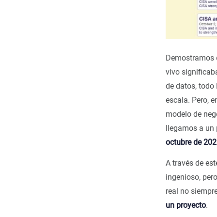
Demostramos 
vivo significab
de datos, todo
escala. Pero, e
modelo de nego
llegamos a un 
octubre de 20
A través de es
ingenioso, per
real no siempr
un proyecto
.