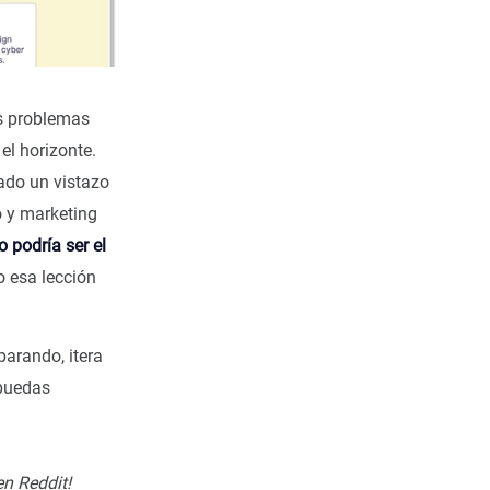
os problemas
l horizonte.
rado un vistazo
 y marketing
 podría ser el
o esa lección
parando, itera
 puedas
en Reddit!