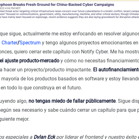
 que sigue, actualmente me estoy enfocando en resolver algun
n
Charter
/
Spectrum
y tengo algunos proyectos emocionantes en e
onces, quiero cerrar este capítulo con Notify Cyber. Me ha most
el ajuste producto-mercado
y cómo no necesitas financiamiento
ra hacer un proyecto/producto impactante.
El autofinanciamiento
 mayoría de los productos basados en software y estoy llevand
en todo lo que construya en el futuro.
ruyendo algo,
no tengas miedo de fallar públicamente
. Sigue dis
 según sea necesario y sabe cuándo cerrar un capítulo para que
guiente mejor.
os especiales a
Dylan Eck
por liderar el frontend y nuestro éxito 