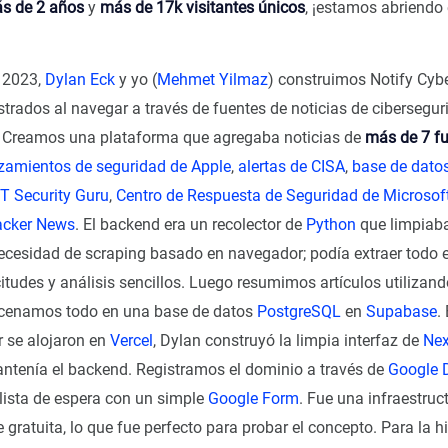
s de 2 años
y
más de 17k visitantes únicos
, ¡estamos abriendo 
e 2023,
Dylan Eck
y yo (
Mehmet Yilmaz
) construimos Notify Cyb
trados al navegar a través de fuentes de noticias de cibersegur
 Creamos una plataforma que agregaba noticias de
más de 7 f
zamientos de seguridad de Apple
,
alertas de CISA
,
base de dato
IT Security Guru
,
Centro de Respuesta de Seguridad de Microso
acker News
. El backend era un recolector de
Python
que limpiab
necesidad de scraping basado en navegador; podía extraer todo 
citudes y análisis sencillos. Luego resumimos artículos utilizan
cenamos todo en una base de datos
PostgreSQL
en
Supabase
.
r se alojaron en
Vercel
, Dylan construyó la limpia interfaz de
Nex
ntenía el backend. Registramos el dominio a través de
Google 
ista de espera con un simple
Google Form
. Fue una infraestruc
ratuita, lo que fue perfecto para probar el concepto. Para la hi