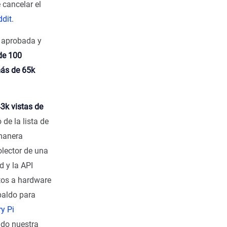
cancelar el
ddit
.
a aprobada y
de 100
ás de 65k
3k vistas de
de la lista de
manera
olector de una
d y la API
atos a hardware
aldo para
y Pi
do nuestra