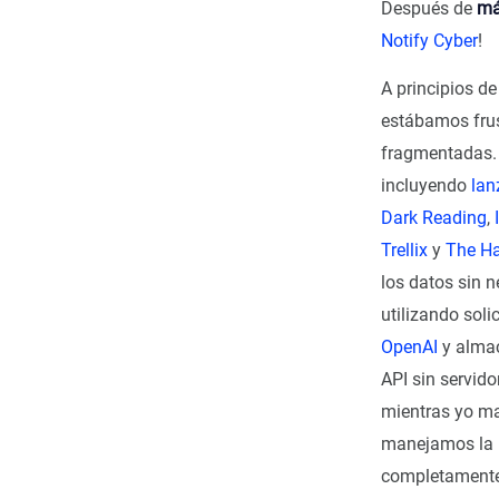
Después de
má
Notify Cyber
!
A principios d
estábamos frus
fragmentadas.
incluyendo
lan
Dark Reading
,
Trellix
y
The H
los datos sin 
utilizando soli
OpenAI
y alma
API sin servido
mientras yo ma
manejamos la l
completamente g