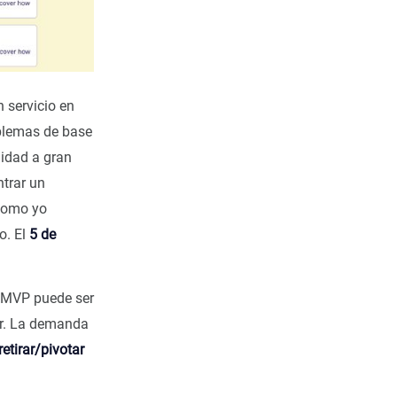
 servicio en
oblemas de base
lidad a gran
ntrar un
 como yo
o. El
5 de
l MVP puede ser
ver. La demanda
etirar/pivotar