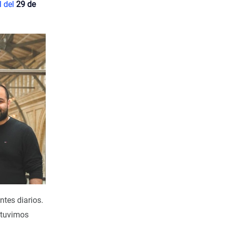
l del
29 de
ntes diarios.
btuvimos