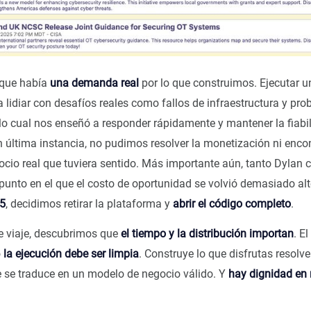
que había
una demanda real
por lo que construimos. Ejecutar un
a lidiar con desafíos reales como fallos de infraestructura y pr
 lo cual nos enseñó a responder rápidamente y mantener la fiabi
n última instancia, no pudimos resolver la monetización ni enco
cio real que tuviera sentido. Más importante aún, tanto Dylan
punto en el que el costo de oportunidad se volvió demasiado alt
25
, decidimos retirar la plataforma y
abrir el código completo
.
te viaje, descubrimos que
el tiempo y la distribución importan
. E
o
la ejecución debe ser limpia
. Construye lo que disfrutas resol
e se traduce en un modelo de negocio válido. Y
hay dignidad en r