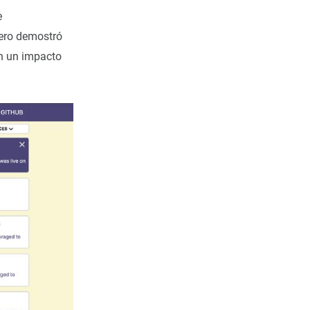
e
pero demostró
on un impacto