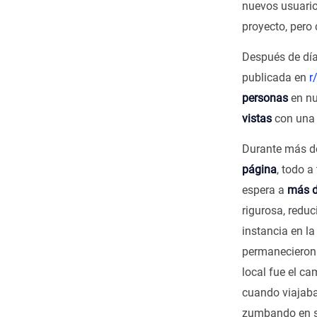
nuevos usuario
proyecto, pero
Después de día
publicada en
r
personas
en nu
vistas
con un
Durante más d
página
, todo 
espera a
más d
rigurosa, redu
instancia en l
permanecieron 
local fue el c
cuando viajaba
zumbando en s