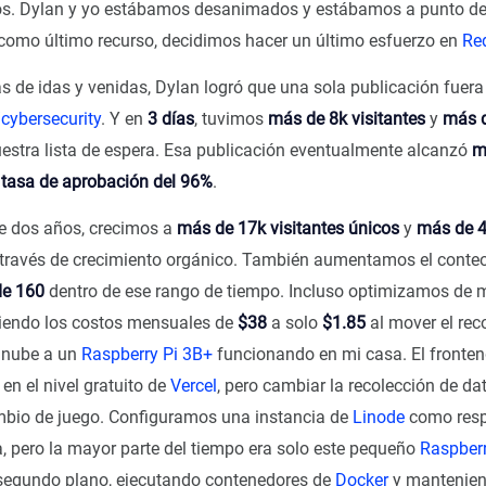
s. Dylan y yo estábamos desanimados y estábamos a punto de 
 como último recurso, decidimos hacer un último esfuerzo en
Re
s de idas y venidas, Dylan logró que una sola publicación fuer
/cybersecurity
. Y en
3 días
, tuvimos
más de 8k visitantes
y
más 
estra lista de espera. Esa publicación eventualmente alcanzó
m
a
tasa de aprobación del 96%
.
e dos años, crecimos a
más de 17k visitantes únicos
y
más de 4
a través de crecimiento orgánico. También aumentamos el conteo 
e 160
dentro de ese rango de tiempo. Incluso optimizamos de 
ciendo los costos mensuales de
$38
a solo
$1.85
al mover el rec
a nube a un
Raspberry Pi 3B+
funcionando en mi casa. El fronten
en el nivel gratuito de
Vercel
, pero cambiar la recolección de d
ambio de juego. Configuramos una instancia de
Linode
como resp
, pero la mayor parte del tiempo era solo este pequeño
Raspberr
egundo plano, ejecutando contenedores de
Docker
y mantenien