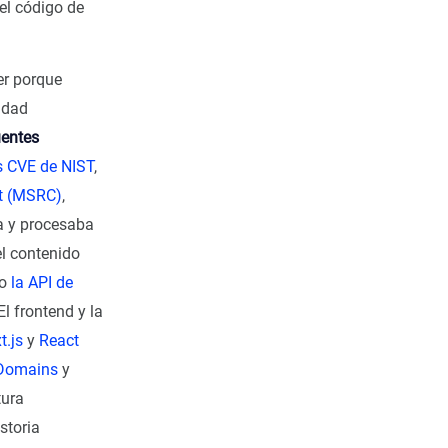
el código de
er porque
idad
uentes
s CVE de NIST
,
ft (MSRC)
,
a y procesaba
el contenido
do
la API de
 El frontend y la
t.js
y
React
Domains
y
tura
storia