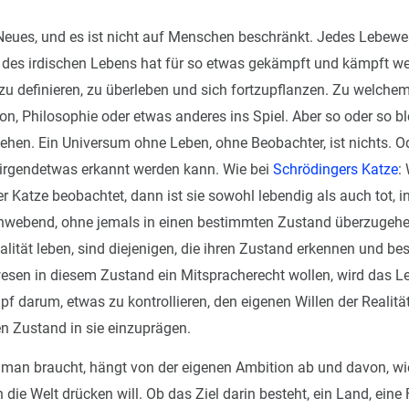
 Neues, und es ist nicht auf Menschen beschränkt. Jedes Lebewe
t des irdischen Lebens hat für so etwas gekämpft und kämpft wei
 zu definieren, zu überleben und sich fortzupflanzen. Zu welch
n, Philosophie oder etwas anderes ins Spiel. Aber so oder so ble
ehen. Ein Universum ohne Leben, ohne Beobachter, ist nichts. 
s irgendetwas erkannt werden kann. Wie bei
Schrödingers Katze
:
 Katze beobachtet, dann ist sie sowohl lebendig als auch tot, in
hwebend, ohne jemals in einen bestimmten Zustand überzugehen
ealität leben, sind diejenigen, die ihren Zustand erkennen und b
wesen in diesem Zustand ein Mitspracherecht wollen, wird das 
f darum, etwas zu kontrollieren, den eigenen Willen der Realit
n Zustand in sie einzuprägen.
 man braucht, hängt von der eigenen Ambition ab und davon, w
n die Welt drücken will. Ob das Ziel darin besteht, ein Land, eine