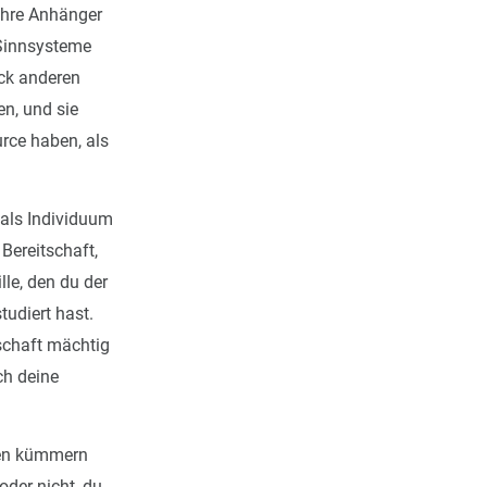
ihre Anhänger
 Sinnsysteme
eck anderen
n, und sie
urce haben, als
r als Individuum
Bereitschaft,
le, den du der
tudiert hast.
tschaft mächtig
ch deine
ten kümmern
oder nicht, du