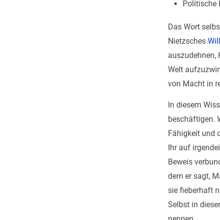
Politische 
Das Wort selbs
Nietzsches
Wil
auszudehnen, H
Welt aufzuzwin
von Macht in r
In diesem Wiss
beschäftigen. W
Fähigkeit und 
Ihr auf irgend
Beweis verbund
dem er sagt, M
sie fieberhaft 
Selbst in dies
nennen.