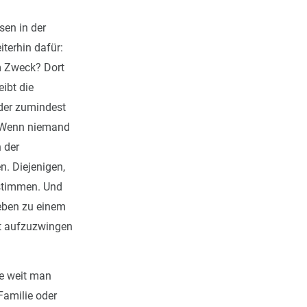
sen in der
terhin dafür:
em Zweck? Dort
ibt die
Oder zumindest
 Wenn niemand
 der
. Diejenigen,
estimmen. Und
Leben zu einem
ät aufzuzwingen
ie weit man
 Familie oder