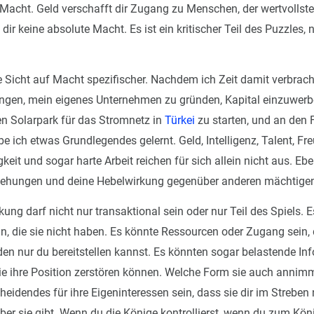
 Macht. Geld verschafft dir Zugang zu Menschen, der wertvollst
t dir keine absolute Macht. Es ist ein kritischer Teil des Puzzles,
e Sicht auf Macht spezifischer. Nachdem ich Zeit damit verbracht
ringen, mein eigenes Unternehmen zu gründen, Kapital einzuwerb
en Solarpark für das Stromnetz in
Türkei
zu starten, und an den
e ich etwas Grundlegendes gelernt. Geld, Intelligenz, Talent, Fre
keit und sogar harte Arbeit reichen für sich allein nicht aus. Eb
ziehungen und deine Hebelwirkung gegenüber anderen mächtig
ung darf nicht nur transaktional sein oder nur Teil des Spiels. 
in, die sie nicht haben. Es könnte Ressourcen oder Zugang sein, 
en nur du bereitstellen kannst. Es könnten sogar belastende In
 die ihre Position zerstören können. Welche Form sie auch annim
heidendes für ihre Eigeninteressen sein, dass sie dir im Strebe
über sie gibt. Wenn du die Könige kontrollierst, wenn du zum Kön