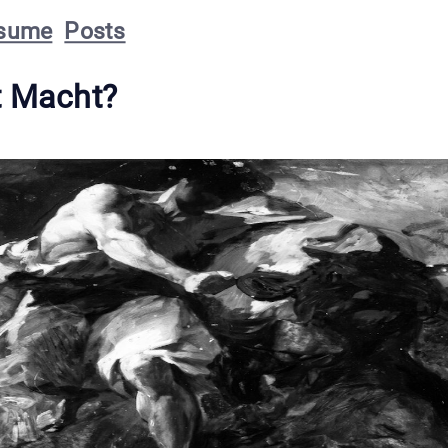
sume
Posts
t Macht?