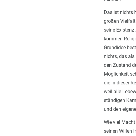
Das ist nichts
großen Vielfal
seine Existenz
kommen Religio
Grundidee best
nichts, das al
den Zustand der
Möglichkeit sc
die in dieser R
weil alle Lebe
ständigen Kamp
und den eigene
Wie viel Macht
seinen Willen i