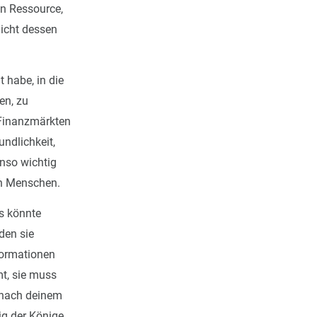
en Ressource,
 nicht dessen
 habe, in die
en, zu
 Finanzmärkten
undlichkeit,
enso wichtig
en Menschen.
Es könnte
den sie
formationen
mt, sie muss
n nach deinem
ig der Könige