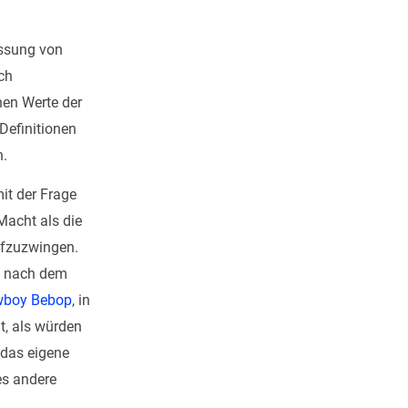
assung von
ch
nen Werte der
Definitionen
n.
it der Frage
Macht als die
ufzuzwingen.
he nach dem
boy Bebop
, in
t, als würden
 das eigene
es andere