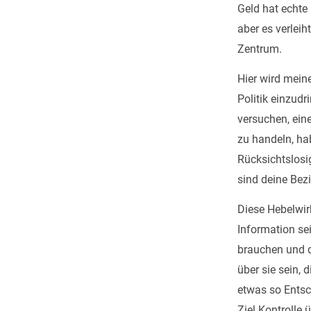
Geld hat echte
aber es verleih
Zentrum.
Hier wird mein
Politik einzud
versuchen, ein
zu handeln, hab
Rücksichtslosig
sind deine Be
Diese Hebelwirk
Information se
brauchen und d
über sie sein,
etwas so Entsc
Ziel Kontrolle 