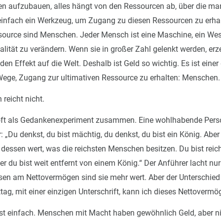
n aufzubauen, alles hängt von den Ressourcen ab, über die ma
 einfach ein Werkzeug, um Zugang zu diesen Ressourcen zu erhal
source sind Menschen. Jeder Mensch ist eine Maschine, ein Wes
ealität zu verändern. Wenn sie in großer Zahl gelenkt werden, er
den Effekt auf die Welt. Deshalb ist Geld so wichtig. Es ist einer
 Wege, Zugang zur ultimativen Ressource zu erhalten: Menschen.
 reicht nicht.
 oft als Gedankenexperiment zusammen. Eine wohlhabende Pers
 „Du denkst, du bist mächtig, du denkst, du bist ein König. Aber 
 dessen wert, was die reichsten Menschen besitzen. Du bist reich,
er du bist weit entfernt von einem König.“ Der Anführer lacht nur
sen am Nettovermögen sind sie mehr wert. Aber der Unterschied i
ag, mit einer einzigen Unterschrift, kann ich dieses Nettovermög
ist einfach. Menschen mit Macht haben gewöhnlich Geld, aber ni