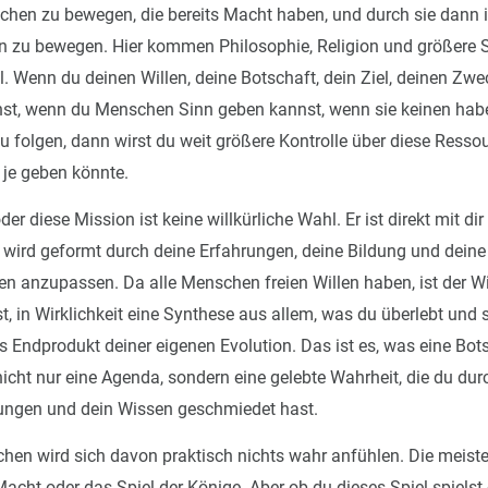
chen zu bewegen, die bereits Macht haben, und durch sie dann 
n zu bewegen. Hier kommen Philosophie, Religion und größere
l. Wenn du deinen Willen, deine Botschaft, dein Ziel, deinen Zw
nst, wenn du Menschen Sinn geben kannst, wenn sie keinen habe
r zu folgen, dann wirst du weit größere Kontrolle über diese Resso
r je geben könnte.
er diese Mission ist keine willkürliche Wahl. Er ist direkt mit di
wird geformt durch deine Erfahrungen, deine Bildung und deine 
en anzupassen. Da alle Menschen freien Willen haben, ist der Wil
, in Wirklichkeit eine Synthese aus allem, was du überlebt und s
as Endprodukt deiner eigenen Evolution. Das ist es, was eine Bo
nicht nur eine Agenda, sondern eine gelebte Wahrheit, die du dur
ungen und dein Wissen geschmiedet hast.
chen wird sich davon praktisch nichts wahr anfühlen. Die meis
acht oder das Spiel der Könige. Aber ob du dieses Spiel spielst 