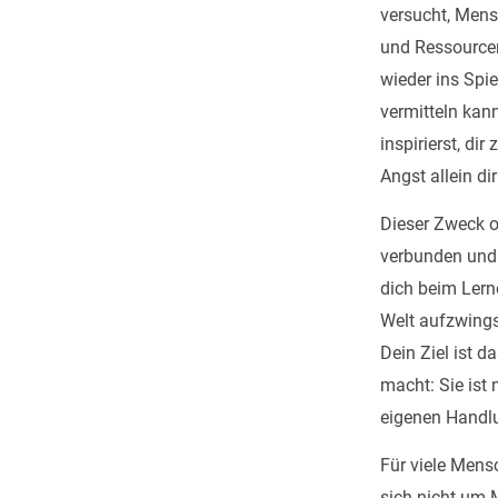
versucht, Mens
und Ressource
wieder ins Spie
vermitteln kan
inspirierst, di
Angst allein di
Dieser Zweck od
verbunden und 
dich beim Lern
Welt aufzwingst
Dein Ziel ist d
macht: Sie ist 
eigenen Handl
Für viele Mens
sich nicht um M