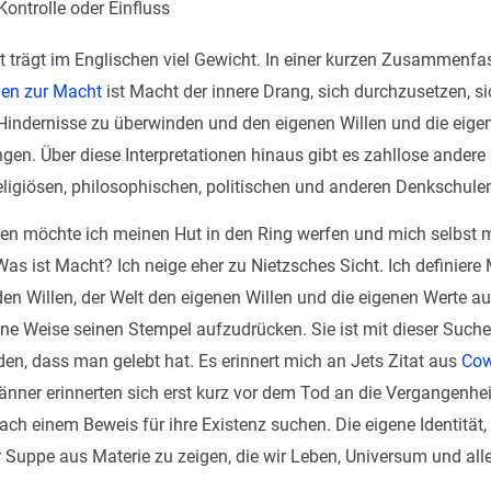
Kontrolle oder Einfluss
t trägt im Englischen viel Gewicht. In einer kurzen Zusammenf
len zur Macht
ist Macht der innere Drang, sich durchzusetzen, si
indernisse zu überwinden und den eigenen Willen und die eige
gen. Über diese Interpretationen hinaus gibt es zahllose andere 
eligiösen, philosophischen, politischen und anderen Denkschule
en möchte ich meinen Hut in den Ring werfen und mich selbst m
as ist Macht? Ich neige eher zu Nietzsches Sicht. Ich definiere 
den Willen, der Welt den eigenen Willen und die eigenen Werte a
eine Weise seinen Stempel aufzudrücken. Sie ist mit dieser Suc
en, dass man gelebt hat. Es erinnert mich an Jets Zitat aus
Cow
änner erinnerten sich erst kurz vor dem Tod an die Vergangenhei
nach einem Beweis für ihre Existenz suchen. Die eigene Identität,
er Suppe aus Materie zu zeigen, die wir Leben, Universum und all