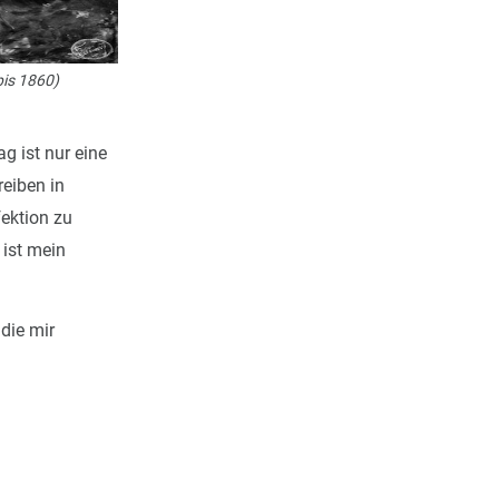
bis 1860)
g ist nur eine
eiben in
fektion zu
 ist mein
 die mir