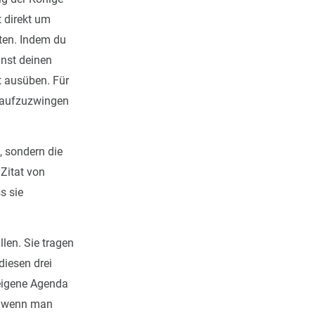
t direkt um
lten. Indem du
nnst deinen
t ausüben. Für
t aufzuzwingen
, sondern die
 Zitat von
s sie
len. Sie tragen
diesen drei
 eigene Agenda
n, wenn man