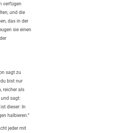
n verfügen
ten, und die
en, das in der
zeugen sie einen
 der
on sagt zu
du bist nur
 reicher als
 und sagt:
st dieser: In
en halbieren.“
cht jeder mit