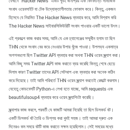
যেখানে “Hacker News” একটি খুবই জনপ্রিয় এবং কিংবদন্তি সামাজিক
সংবাদ ওয়েবসাইট যা টেক উদ্যোক্তাশীলতায় ফোকাস করে। কিন্তু, একজন
হিসেবে যে নিয়মিত The Hacker News ব্যবহার করে, আমি বিশ্বাস করি
The Hacker News সাইবারসিকিউরিটি সংবাদ পাওয়ার একটি ভালো উৎস।
এই প্রকল্পে কাজ করার সময়, আমি যে এক চ্যালেঞ্জের সম্মুখীন হলাম তা ছিল
THN থেকে সংবাদ বের করে নেওয়ার উপায় খুঁজে পাওয়া। উপলভ্য একমাত্র
অপশনগুলো ছিল Twitter API ব্যবহার করা অথবা THN ওয়েব স্ক্র্যাপ করা।
আমি কিছু সময় Twitter API কাজ করাতে ব্যয় করেছি কিন্তু শেষে ছেড়ে
দিলাম কারণ Twitter তাদের API সেটআপ এবং ব্যবহার করা অনেক কঠিন
করে দিয়েছে। তাই আমি পরিবর্তে THN ওয়েব স্ক্র্যাপ করতেই রেজাল্ট করলাম।
যেহেতু কোডবেসটি Python-এ লেখা হতে যাচ্ছে, আমি requests এবং
beautifulsoup4 ব্যবহার করে ওয়েব স্ক্র্যাপিংটা করেছি।
স্ক্র্যাপার কাজ করলে, পরবর্তী যে কাজটি আমরা নিয়েছি তা ছিল ডিসকর্ড বট।
একটি ডিসকর্ড বট তৈরি ও ডিপ্লয় করা খুবই সহজ। তাই আমরা দ্রুত এক
দিনেরও কম সময়ে বটটি কাজ করাতে সক্ষম হয়েছিলাম। সেই সময়ের মধ্যে