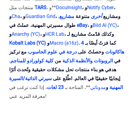
،
Notify Cyber
، و
DocuInsight
، و**
TARS
منتجات مثل
، ومشاريع
أخرى
متنوعة
مشاريع
.
Guardian Grid
، و
Cha
و
،
Bild AI (YC)
، و
eBay
طوال مسيرتي المهنية، عملتُ في
، وكذلك قدّمتُ مشاريع لـ
HCR Lab
، و
Anarchy (YC)
و
. كما فزتُ أيضًا بـ
4
Macro (a16z)
و
Kobalt Labs (YC)
هاكاثونات
وحصلتُ على
درجة في علوم الحاسوب
مع تركيز
في
الروبوتات والأنظمة الذكية
من
كلية كولورادو للمناجم
.
هدفي هو بناء منتجات
تحل مشكلات حقيقية
وتُحدث أثرًا
إيجابيًا حقيقيًا في العالم. اطّلع على
سيرتي الذاتية/السيرة
المهنية
و
مدوناتي
**، المتاحة بـ
23 لغات
، إذا كنت ترغب في
معرفة المزيد عني!