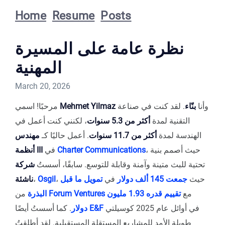
Home
Resume
Posts
نظرة عامة على المسيرة
المهنية
March 20, 2026
وأنا
بنّاء
. لقد كنت في صناعة
Mehmet Yilmaz
مرحبًا! اسمي
التقنية لمدة
أكثر من 5.3 سنوات
، لكنني كنت أعمل في
الهندسة لمدة
أكثر من 11.7 سنوات
. أعمل حاليًا كـ
مهندس
، حيث أصمم بنية
Charter Communications
في
أنظمة III
تحتية للبث متينة وآمنة وقابلة للتوسع. سابقًا، أسستُ
شركة
، حيث
جمعت 145 ألف دولار
في
تمويل ما قبل
Osgil
،
ناشئة
مع
تقييم قدره 1.93 مليون
Forum Ventures
من
البذرة
في أوائل عام 2025 كوسيلتي
E&F
. كما أسستُ أيضًا
دولار
طويلة الأمد للمشاريع المستقلة المستقبلية. لقد أطلقتُ