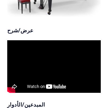
عرض/شرح
المبدعين/الأدوار