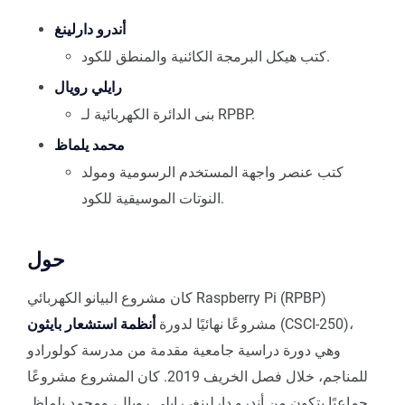
أندرو دارلينغ
كتب هيكل البرمجة الكائنية والمنطق للكود.
رايلي رويال
بنى الدائرة الكهربائية لـ RPBP.
محمد يلماظ
كتب عنصر واجهة المستخدم الرسومية ومولد
النوتات الموسيقية للكود.
حول
كان مشروع البيانو الكهربائي Raspberry Pi (RPBP)
(CSCI-250)،
مشروعًا نهائيًا لدورة
أنظمة استشعار بايثون
وهي دورة دراسية جامعية مقدمة من مدرسة كولورادو
للمناجم، خلال فصل الخريف 2019. كان المشروع مشروعًا
جماعيًا يتكون من أندرو دارلينغ، رايلي رويال، ومحمد يلماظ.