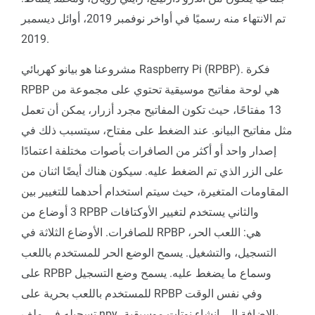
تم الانتهاء منه رسميًا في أواخر نوفمبر 2019، أوائل ديسمبر
2019.
مشروعنا هو بيانو كهربائي Raspberry Pi (RPBP). فكرة
RPBP هي لوحة مفاتيح موسيقية تحتوي على مجموعة من
13 مفتاحًا، حيث تكون المفاتيح مجرد أزرار، يمكن أن تعمل
مثل مفاتيح البيانو. عند الضغط على مفتاح، سيتسبب ذلك في
إصدار واحد أو أكثر من الصافرات بأصوات مختلفة اعتمادًا
على الزر الذي تم الضغط عليه. سيكون هناك أيضًا اثنان من
المقاومات المتغيرة، حيث سيتم استخدام أحدهما للتغيير بين
3 أوضاع من RPBP والثاني يستخدم لتغيير الأوكتافات
للصافرات. الأوضاع الثلاثة في RPBP هي: اللعب الحر،
التسجيل، والتشغيل. يسمح الوضع الحر للمستخدم باللعب
على RPBP وسماع ما يضغط عليه. يسمح وضع التسجيل
للمستخدم باللعب بحرية على RPBP وفي نفس الوقت
تسجيله في ملف npy بالإضافة إلى إنشاء نوتات موسيقية،