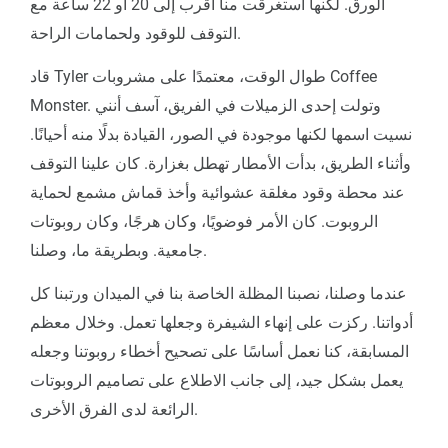
الورق. لكنها استغرقت منا أقرب إلى 20 أو 22 ساعة مع
التوقف للوقود ولحمامات الراحة.
قاد Tyler طوال الوقت، معتمدًا على مشروبات Coffee
Monster. وتولت إحدى الزميلات في الفريق، آسف أنني
نسيت اسمها لكنها موجودة في الصور، القيادة بدلًا منه أحيانًا.
وأثناء الطريق، بدأت الأمطار تهطل بغزارة. كان علينا التوقف
عند محطة وقود مغلقة عشوائية وأخذ قماش مشمع لحماية
الروبوت. كان الأمر فوضويًا، وكان هرجًا، وكان روبوتات
جامعية. وبطريقة ما، وصلنا.
عندما وصلنا، نصبنا المظلة الخاصة بنا في الميدان ورتبنا كل
أدواتنا. ركزت على إنهاء الشيفرة وجعلها تعمل. وخلال معظم
المسابقة، كنا نعمل أساسًا على تصحيح أخطاء روبوتنا وجعله
يعمل بشكل جيد، إلى جانب الاطلاع على تصاميم الروبوتات
الرائعة لدى الفرق الأخرى.