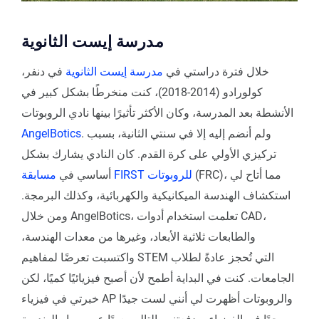
مدرسة إيست الثانوية
خلال فترة دراستي في
مدرسة إيست الثانوية
في دنفر،
كولورادو (2014-2018)، كنت منخرطًا بشكل كبير في
الأنشطة بعد المدرسة، وكان الأكثر تأثيرًا بينها نادي الروبوتات
. ولم أنضم إليه إلا في سنتي الثانية، بسبب
AngelBotics
تركيزي الأولي على كرة القدم. كان النادي يشارك بشكل
(FRC)، مما أتاح لي
مسابقة FIRST للروبوتات
أساسي في
استكشاف الهندسة الميكانيكية والكهربائية، وكذلك البرمجة.
ومن خلال AngelBotics، تعلمت استخدام أدوات CAD،
والطابعات ثلاثية الأبعاد، وغيرها من معدات الهندسة،
واكتسبت تعرضًا لمفاهيم STEM التي تُحجز عادةً لطلاب
الجامعات. كنت في البداية أطمح لأن أصبح فيزيائيًا كميًا، لكن
خبرتي في فيزياء AP والروبوتات أظهرت لي أنني لست جيدًا