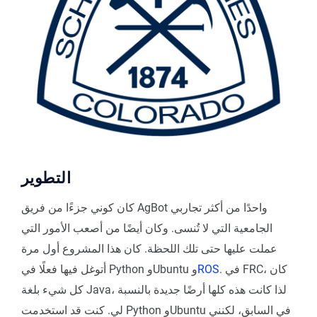
التطوير
كان كوني جزءًا من فريق AgBot واحدًا من أكثر تجاربي
الجامعية التي لا تُنسى. وكان أيضًا من أصعب الأمور التي
عملت عليها حتى تلك اللحظة. كان هذا المشروع أول مرة
. في FRC، كان
ROS
أتوغل فيها فعلًا في Python وUbuntu و
كل شيء بلغة Java، لذا كانت هذه كلها أرضًا جديدة بالنسبة
لي. كنت قد استخدمت Python وUbuntu في السابق، لكنني