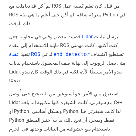
لم أكن قد تعاملت مع ROS من قبل. كان تعلم كيفية عمل
ROS معركة شاقة. لم أكن حتى أعلم ما هي بيئة Python في
ذلك الوقت.
يرسل بيانات
Lidar
قضيت معظم وقتي في محاولة جعل
قابلة للاستخدام إلى عقدة ROS كنت أكتبها. كانت مهمتي
تستطيع اكتشاف
end_detector
تُدعى
عقدة ROS
تنفيذ
متى يصل الروبوت إلى نهاية صف المحصول باستخدام بيانات
Lidar. يبدو الأمر بسيطًا الآن، لكنه في ذلك الوقت كان يبدو
ضخمًا.
استغرق مني الأمر نحو أسبوعين من التصحيح حتى أُوصل
Lidar مع شيفرتي. كانت الشيفرة كلها مكتوبة إما بلغة C++
أو Python، وبشكل أساسي Python. لذا كانت شيفرتي هنا
Python فقط. وبمجرد أن نجح ذلك، بدأت أختبر المنطق
باستخدام بقع عشوائية من النباتات وجدتها في الحرم