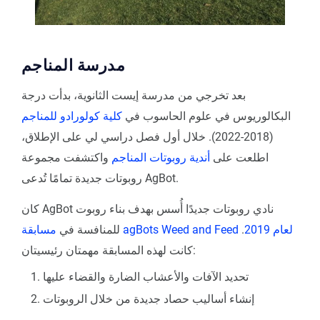
مدرسة المناجم
بعد تخرجي من مدرسة إيست الثانوية، بدأت درجة
البكالوريوس في علوم الحاسوب في
كلية كولورادو للمناجم
(2018-2022). خلال أول فصل دراسي لي على الإطلاق،
اطلعت على
أندية روبوتات المناجم
واكتشفت مجموعة
روبوتات جديدة تمامًا تُدعى AgBot.
كان AgBot نادي روبوتات جديدًا أُسس بهدف بناء روبوت
مسابقة agBots Weed and Feed لعام 2019
.
للمنافسة في
كانت لهذه المسابقة مهمتان رئيسيتان:
تحديد الآفات والأعشاب الضارة والقضاء عليها
إنشاء أساليب حصاد جديدة من خلال الروبوتات