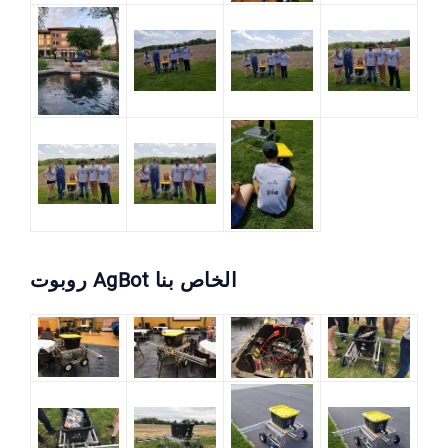
روبوت AgBot الخاص بنا