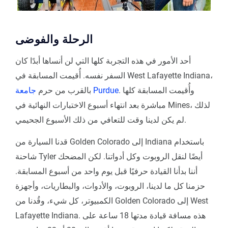
الرحلة والفوضى
أحد الأمور في هذه التجربة كلها التي لن أنساها أبدًا كان
السفر نفسه. أُقيمت المسابقة في West Lafayette Indiana،
. وأُقيمت المسابقة كلها
جامعة Purdue
بالقرب من حرم
مباشرة بعد انتهاء أسبوع الاختبارات النهائية في Mines، لذلك
لم يكن لدينا وقت للتعافي من ذلك الأسبوع الجحيمي.
قدنا السيارة من Golden Colorado إلى Indiana باستخدام
شاحنة Tyler أيضًا لنقل الروبوت وكل أدواتنا. لكن المضحك
أننا بدأنا القيادة حرفيًا قبل يوم واحد من أسبوع المسابقة.
حزمنا كل ما لدينا، الروبوت، والأدوات، والبطاريات، وأجهزة
الكمبيوتر، كل شيء، وقُدنا من Golden Colorado إلى West
Lafayette Indiana. هذه مسافة قيادة مدتها 18 ساعة على