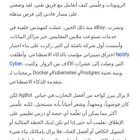
الروبوتات وعلّمني كيف أتعامل مع فريق تقني. لقد وضعني
على مسار قادني إلى فرص مذهلة.
منذ ذلك الحين، عملت كمهندس خلفية في eBay، ونشرت
خدمات تستوعب ملايين المقاييس عبر مراكز البيانات.
وأسست أول شركة ناشئة لي التي ركزت على بناء اختبار
Notify
اختراق سيبراني مؤتمت بالذكاء الاصطناعي. وأطلقت
، التي وصلت إلى عشرات الآلاف من الزوار. وكتبت
Cyber
برمجيات لـ Docker وKubernetes وPostgres وبنية تحتية
متقدمة للذكاء الاصطناعي.
لكن AgBot لا يزال يبرز كواحد من أفضل التجارب في حياتي.
كان فوضوياً، ومجهداً، وشعر أحياناً بأنه مستحيل، لكنه علّمني
أكثر مما يمكن أن تعلّمه أي حصة أو درس تعليمي على
الإطلاق. تعلمت أنه حتى إذا لم تكن لديك الخطة المثالية أو
التمويل الكافي أو أفضل العتاد، فلا يزال بإمكانك بناء شيء