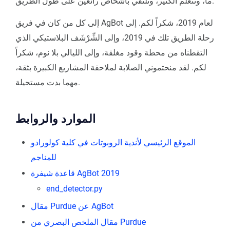
ما، وتتعلم الكثير، وتلتقي بأشخاص رائعين على طول الطريق.
إلى كل من كان في فريق AgBot لعام 2019، شكراً لكم. إلى
رحلة الطريق تلك في 2019، وإلى الشِّرْشَف البلاستيكي الذي
التقطناه من محطة وقود مغلقة، وإلى الليالي بلا نوم، شكراً
لكم. لقد منحتموني الصلابة لملاحقة المشاريع الكبيرة بثقة،
مهما بدت مستحيلة.
الموارد والروابط
الموقع الرئيسي لأندية الروبوتات في كلية كولورادو
للمناجم
قاعدة شيفرة AgBot 2019
end_detector.py
مقال Purdue عن AgBot
مقال الملخص البصري من Purdue