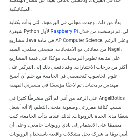
جدًا في الفيزياء، ودفعتني بالتالي بعيدًا عن مسار الهندسة
الميكانيكية.
بدلًا من ذلك، وجدت مجالي في البرمجة، التي بدأت بكتابة
لي، ثم ترسخت من خلال
Raspberry Pi
شيفرة Python لأول
مشاريع Java في مادة AP Computer Science. وعلى الرغم
من معاناتي مع الامتحانات، شجعني معلمي، السيد Nagel،
على متابعة تطوير البرمجيات، مؤكدًا على قيمة المشاريع
أكثر من درجات الاختبارات. وقد دفعني ذلك إلى التركيز على
علوم الحاسوب كتخصصي في الجامعة مع حلم أن أصبح
مهندس برمجيات، ثم لاحقًا مؤسسًا في مسيرتي المهنية.
على الرغم من أنني لم أكن منخرطًا كثيرًا في AngelBotics
بسبب كثافة مقرراتي وصعوبة منحنى التعلم، إلا أنه أشعل
شغفًا مدى الحياة بالروبوتات. لذلك عندما بدأت الجامعة، كنت
مصممًا على الانضمام إلى نادي روبوتات جامعي، وعلى أن
أبني يومًا ما شركة تحل مشكلات واقعية باستخدام الروبوتات.