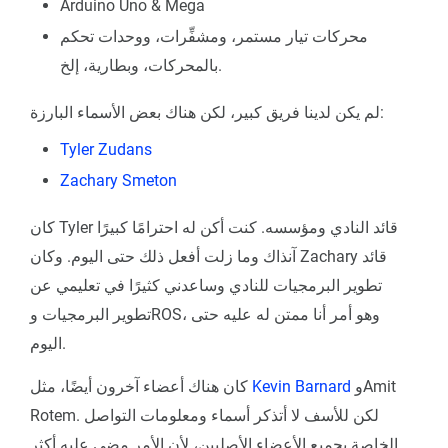
Arduino Uno & Mega
محركات تيار مستمر، ومشفِّرات، ووحدات تحكم
بالمحركات، وبطارية، إلخ.
لم يكن لدينا فريق كبير، لكن هناك بعض الأسماء البارزة:
Tyler Zudans
Zachary Smeton
كان Tyler قائد النادي ومؤسسه. كنت أكن له احترامًا كبيرًا
آنذاك وما زلت أفعل ذلك حتى اليوم. وكان Zachary قائد
تطوير البرمجيات للنادي وساعدني كثيرًا في تعليمي عن
تطوير البرمجيات وROS، وهو أمر أنا ممتن له عليه حتى
اليوم.
وAmit
Kevin Barnard
كان هناك أعضاء آخرون أيضًا، مثل
Rotem. لكن للأسف لا أتذكر أسماء ومعلومات التواصل
الخاصة بجميع الأعضاء الأصليين، لأن الأمر مضى عليه أكثر